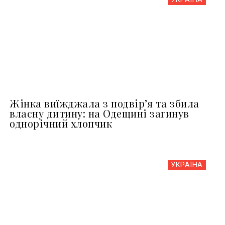
Жінка виїжджала з подвір’я та збила
власну дитину: на Одещині загинув
однорічний хлопчик
УКРАЇНА