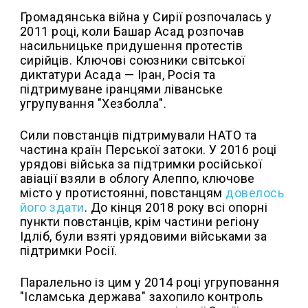
Громадянська війна у Сирії розпочалась у
2011 році, коли Башар Асад розпочав
насильницьке придушення протестів
сирійців. Ключові союзники світської
диктатури Асада — Іран, Росія та
підтримуване іранцями ліванське
угрупування "Хезболла".
Сили повстанців підтримували НАТО та
частина країн Перської затоки. У 2016 році
урядові війська за підтримки російської
авіації взяли в облогу Алеппо, ключове
місто у протистоянні, повстанцям
довелось
його здати
. До кінця 2018 року всі опорні
пункти повстанців, крім частини регіону
Ідліб, були взяті урядовими військами за
підтримки Росії.
Паралельно із цим у 2014 році угруповання
"Ісламська держава" захопило контроль