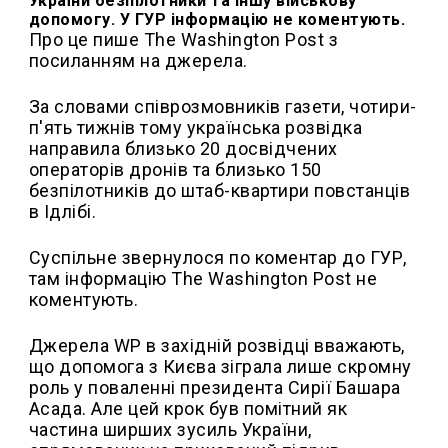
України безпілотники та іншу військову
допомогу. У ГУР інформацію не коментують.
Про це пише The Washington Post з
посиланням на джерела.
За словами співрозмовників газети, чотири-
п'ять тижнів тому українська розвідка
направила близько 20 досвідчених
операторів дронів та близько 150
безпілотників до штаб-квартири повстанців
в Ідлібі.
Суспільне звернулося по коментар до ГУР,
там інформацію The Washington Post не
коментують.
Джерела WP в західній розвідці вважають,
що допомога з Києва зіграла лише скромну
роль у поваленні президента Сирії Башара
Асада. Але цей крок був помітний як
частина ширших зусиль України,