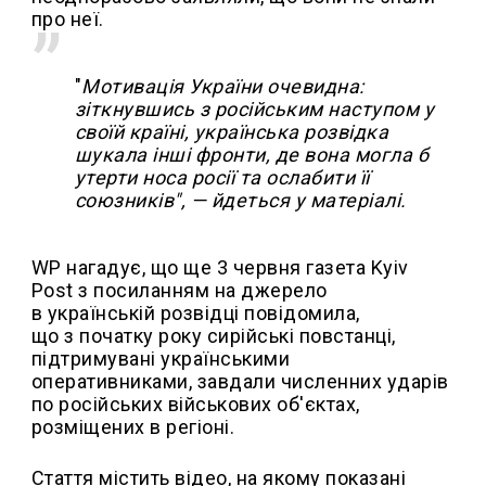
про неї.
"
Мотивація України очевидна:
зіткнувшись з російським наступом у
своїй країні, українська розвідка
шукала інші фронти, де вона могла б
утерти носа росії та ослабити її
союзників", — йдеться у матеріалі.
WP нагадує, що ще 3 червня газета Kyiv
Post з посиланням на джерело
в українській розвідці повідомила,
що з початку року сирійські повстанці,
підтримувані українськими
оперативниками, завдали численних ударів
по російських військових об'єктах,
розміщених в регіоні.
Стаття містить відео, на якому показані