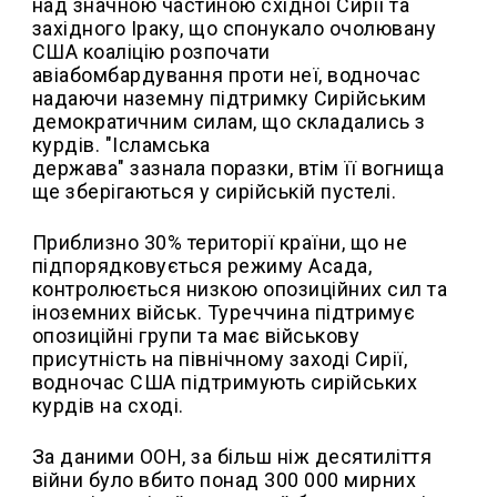
над значною частиною східної Сирії та
західного Іраку, що спонукало очолювану
США коаліцію розпочати
авіабомбардування проти неї, водночас
надаючи наземну підтримку Сирійським
демократичним силам, що складались з
курдів. "Ісламська
держава" зазнала поразки, втім її вогнища
ще зберігаються у сирійській пустелі.
Приблизно 30% території країни, що не
підпорядковується режиму Асада,
контролюється низкою опозиційних сил та
іноземних військ. Туреччина підтримує
опозиційні групи та має військову
присутність на північному заході Сирії,
водночас США підтримують сирійських
курдів на сході.
За даними ООН, за більш ніж десятиліття
війни було вбито понад 300 000 мирних