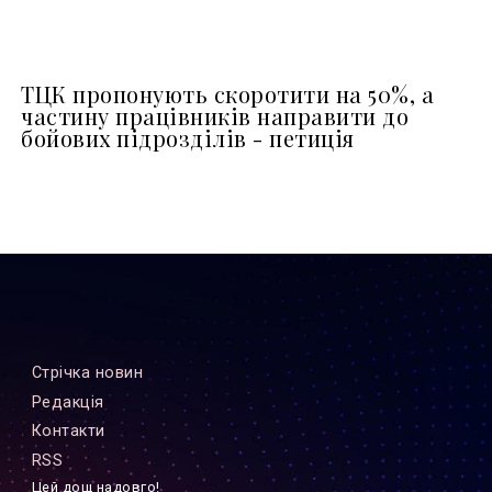
ТЦК пропонують скоротити на 50%, а
частину працівників направити до
бойових підрозділів - петиція
Стрiчка новин
Редакцiя
Контакти
RSS
Цей дощ надовго!