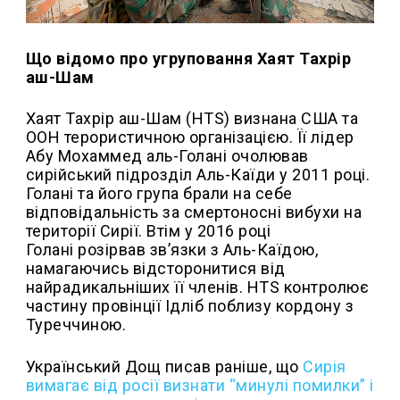
Що відомо про угруповання Хаят Тахрір
аш-Шам
Хаят Тахрір аш-Шам (HTS) визнана США та
ООН терористичною організацією. Її лідер
Абу Мохаммед аль-Голані очолював
сирійський підрозділ Аль-Каїди у 2011 році.
Голані та його група брали на себе
відповідальність за смертоносні вибухи на
території Сирії. Втім у 2016 році
Голані розірвав зв’язки з Аль-Каїдою,
намагаючись відсторонитися від
найрадикальніших її членів. HTS контролює
частину провінції Ідліб поблизу кордону з
Туреччиною.
Український Дощ писав раніше, що
Сирія
вимагає від росії визнати “минулі помилки” і