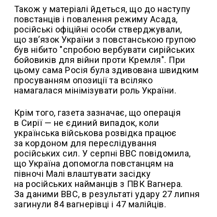
Також у матеріалі йдеться, що до наступу
повстанців і повалення режиму Асада,
російські офіційні особи стверджували,
що зв’язок України з повстанською групою
був нібито "спробою вербувати сирійських
бойовиків для війни проти Кремля". При
цьому сама Росія була здивована швидким
просуванням опозиції та всіляко
намагалася мінімізувати роль України.
Крім того, газета зазначає, що операція
в Сирії — не єдиний випадок, коли
українська військова розвідка працює
за кордоном для переслідування
російських сил. У серпні BBC повідомила,
що Україна допомогла повстанцям на
півночі Малі влаштувати засідку
на російських найманців з ПВК Вагнера.
За даними BBC, в результаті удару 27 липня
загинули 84 вагнерівці і 47 малійців.