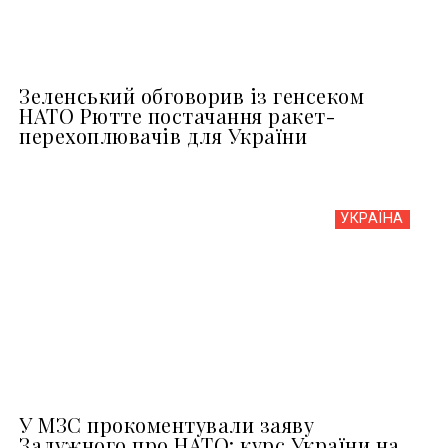
Зеленський обговорив із генсеком
НАТО Рютте постачання ракет-
перехоплювачів для України
УКРАЇНА
У МЗС прокоментували заяву
Залужного про НАТО: курс України на