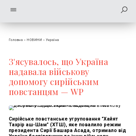
Головна
›
НОВИНИ
›
Україна
З'ясувалось, що Україна
надавала військову
допомогу сирійським
повстанцям — WP
Сирійське повстанське угруповання "Хайят
Тахрір аш-Шам" (ХТШ), яке повалило режим
президента Сирії Башара Асада, отримало від