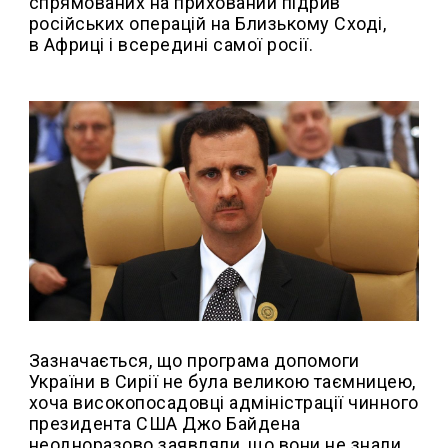
спрямованих на прихований підрив
російських операцій на Близькому Сході,
в Африці і всередині самої росії.
Зазначається, що програма допомоги
України в Сирії не була великою таємницею,
хоча високопосадовці адміністрації чинного
президента США Джо Байдена
неодноразово заявляли, що вони не знали