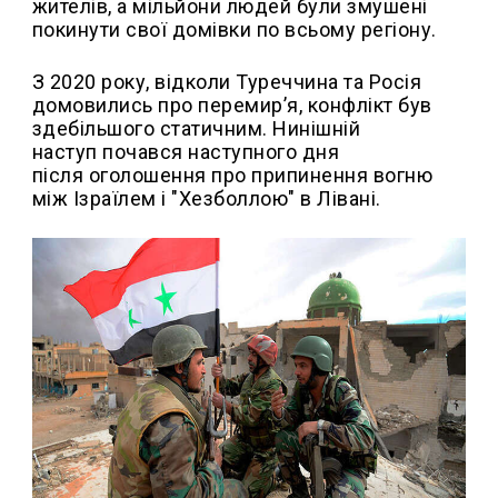
жителів, а мільйони людей були змушені
покинути свої домівки по всьому регіону.
З 2020 року, відколи Туреччина та Росія
домовились про перемирʼя, конфлікт був
здебільшого статичним. Нинішній
наступ почався наступного дня
після оголошення про припинення вогню
між Ізраїлем і "Хезболлою" в Лівані.