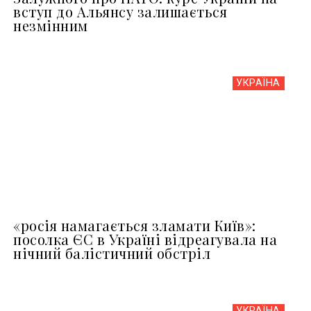
вступ до Альянсу залишається
незмінним
УКРАЇНА
«росія намагається зламати Київ»:
посолка ЄС в Україні відреагувала на
нічний балістичний обстріл
УКРАЇНА