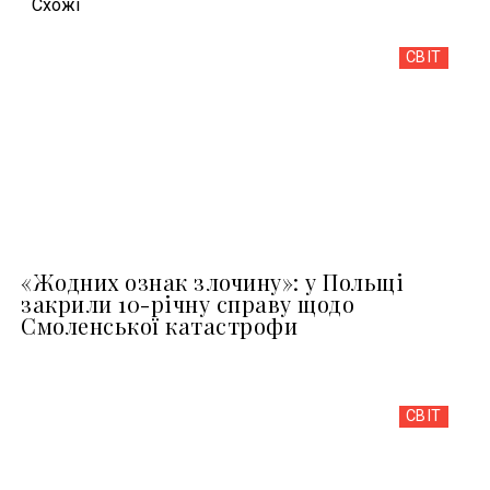
Схожi
СВІТ
«Жодних ознак злочину»: у Польщі
закрили 10-річну справу щодо
Смоленської катастрофи
СВІТ