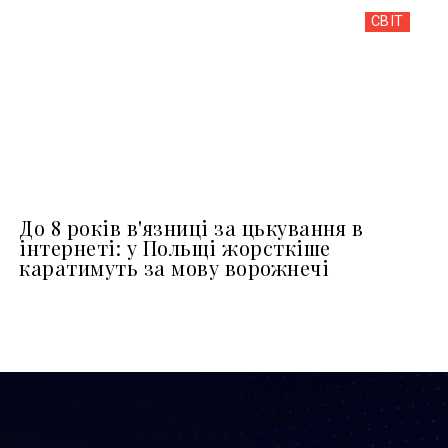
СВІТ
До 8 років в'язниці за цькування в
інтернеті: у Польщі жорсткіше
каратимуть за мову ворожнечі