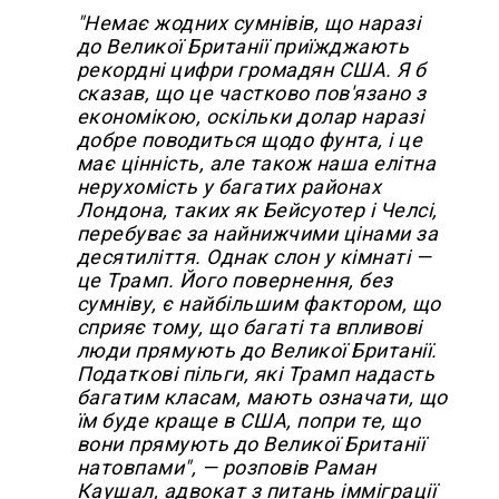
"Немає жодних сумнівів, що наразі
до Великої Британії приїжджають
рекордні цифри громадян США. Я б
сказав, що це частково пов'язано з
економікою, оскільки долар наразі
добре поводиться щодо фунта, і це
має цінність, але також наша елітна
нерухомість у багатих районах
Лондона, таких як Бейсуотер і Челсі,
перебуває за найнижчими цінами за
десятиліття. Однак слон у кімнаті —
це Трамп. Його повернення, без
сумніву, є найбільшим фактором, що
сприяє тому, що багаті та впливові
люди прямують до Великої Британії.
Податкові пільги, які Трамп надасть
багатим класам, мають означати, що
їм буде краще в США, попри те, що
вони прямують до Великої Британії
натовпами", — розповів Раман
Каушал, адвокат з питань імміграції