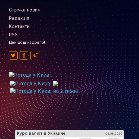
Стрiчка новин
Редакцiя
Контакти
RSS
Цей дощ надовго!