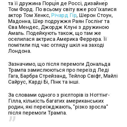
та її дружина Порція де Россі, дизайнер
Том Форд. По всьому світу вже роз'їхалися
актор Том Хенкс,
Річард Гір
, Шерон Стоун,
Мадонна, Шер подружжя Раян Гослінг та
Єва Мендес, Джордж Клуні з дружиною
Амаль. Подейкують також, що там же
оселилася актриса Америка Феррера. Її
помітили під час огляду шкіл на заході
Лондона.
Зазначимо, що після перемоги Дональда
Трампа замислюються про переїзд Леді
Гага, Барбра Стрейзанд, Тейлор Свіфт, Майлі
Сайрус, Карді Бі, Пінк та інші.
За словами одного з рієлторів із Ноттінг-
Гілла, кількість багатих американських
родин, які переїжджають, "різко зросла"
після перемоги Трампа.