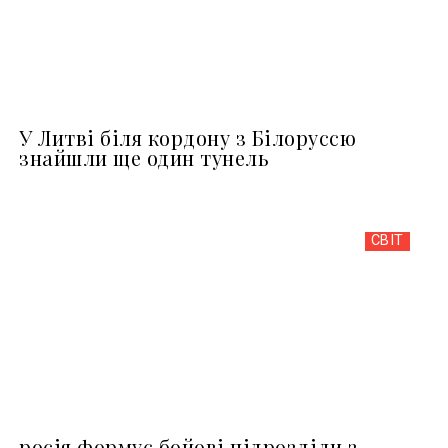
У Литві біля кордону з Білоруссю
знайшли ще один тунель
СВІТ
росія формує бойові підрозділи з