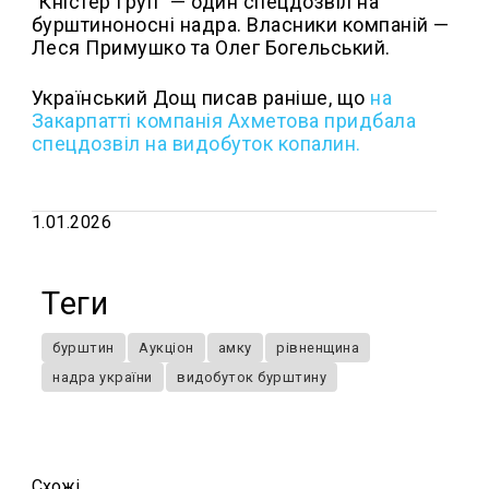
"Кністер Груп" — один спецдозвіл на
бурштиноносні надра. Власники компаній —
Леся Примушко та Олег Богельський.
Український Дощ писав раніше, що
н
а
Закарпатті компанія Ахметова придбала
спецдозвіл на видобуток копалин.
1.01.2026
Теги
бурштин
Аукціон
амку
рівненщина
надра україни
видобуток бурштину
Схожi