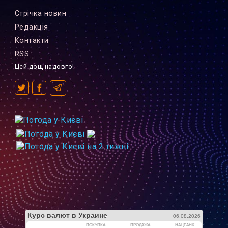
Стрiчка новин
Редакцiя
Контакти
RSS
Цей дощ надовго!