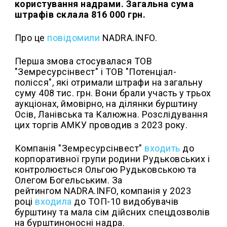
користування надрами. Загальна сума
штрафів склала 816 000 грн.
Про це
повідомили
NADRA.INFO.
Перша змова стосувалася ТОВ
"Земресурсінвест" і ТОВ "Потенціал-
полісся", які отримали штрафи на загальну
суму 408 тис. грн. Вони брали участь у трьох
аукціонах, ймовірно, на ділянки бурштину
Осів, Ланівська та Калюжна. Розслідування
цих торгів АМКУ проводив з 2023 року.
Компанія "Земресурсінвест"
входить
до
корпоративної групи родини Рудьковських і
контролюється Ольгою Рудьковською та
Олегом Богельським. За
рейтингом NADRA.INFO, компанія у 2023
році
входила
до ТОП-10 видобувачів
бурштину та мала сім дійсних спецдозволів
на бурштиноносні надра.