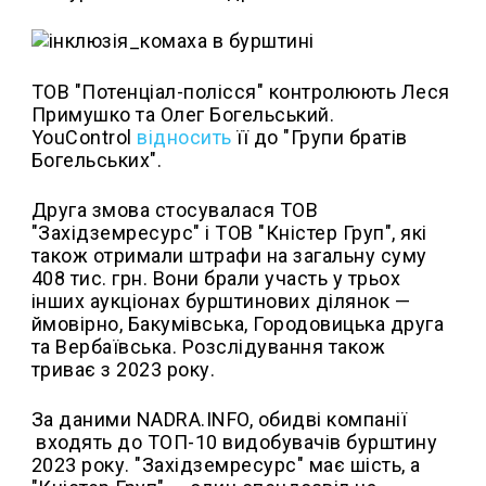
ТОВ "Потенціал-полісся" контролюють Леся
Примушко та Олег Богельський.
YouControl
відносить
її до "Групи братів
Богельських".
Друга змова стосувалася ТОВ
"Західземресурс" і ТОВ "Кністер Груп", які
також отримали штрафи на загальну суму
408 тис. грн. Вони брали участь у трьох
інших аукціонах бурштинових ділянок —
ймовірно, Бакумівська, Городовицька друга
та Вербаївська. Розслідування також
триває з 2023 року.
За даними NADRA.INFO, обидві компанії
входять до ТОП-10 видобувачів бурштину
2023 року. "Західземресурс" має шість, а