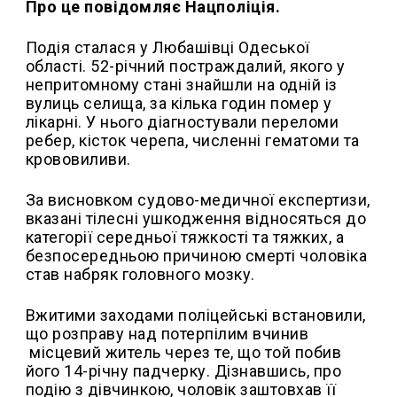
Про це повідомляє Нацполіція.
Подія сталася у Любашівці Одеської
області. 52-річний постраждалий, якого у
непритомному стані знайшли на одній із
вулиць селища, за кілька годин помер у
лікарні. У нього діагностували переломи
ребер, кісток черепа, численні гематоми та
крововиливи.
За висновком судово-медичної експертизи,
вказані тілесні ушкодження відносяться до
категорії середньої тяжкості та тяжких, а
безпосередньою причиною смерті чоловіка
став набряк головного мозку.
Вжитими заходами поліцейські встановили,
що розправу над потерпілим вчинив
місцевий житель через те, що той побив
його 14-річну падчерку. Дізнавшись, про
подію з дівчинкою, чоловік заштовхав її