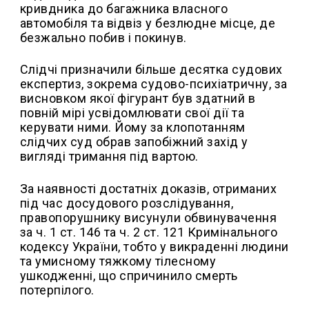
кривдника до багажника власного
автомобіля та відвіз у безлюдне місце, де
безжально побив і покинув.
Слідчі призначили більше десятка судових
експертиз, зокрема судово-психіатричну, за
висновком якої фігурант був здатний в
повній мірі усвідомлювати свої дії та
керувати ними. Йому за клопотанням
слідчих суд обрав запобіжний захід у
вигляді тримання під вартою.
За наявності достатніх доказів, отриманих
під час досудового розслідування,
правопорушнику висунули обвинувачення
за ч. 1 ст. 146 та ч. 2 ст. 121 Кримінального
кодексу України, тобто у викраденні людини
та умисному тяжкому тілесному
ушкодженні, що спричинило смерть
потерпілого.