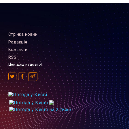
Стрiчка новин
Редакцiя
Контакти
RSS
Цей дощ надовго!