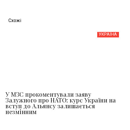
Схожi
УКРАЇНА
У МЗС прокоментували заяву
Залужного про НАТО: курс України на
вступ до Альянсу залишається
незмінним