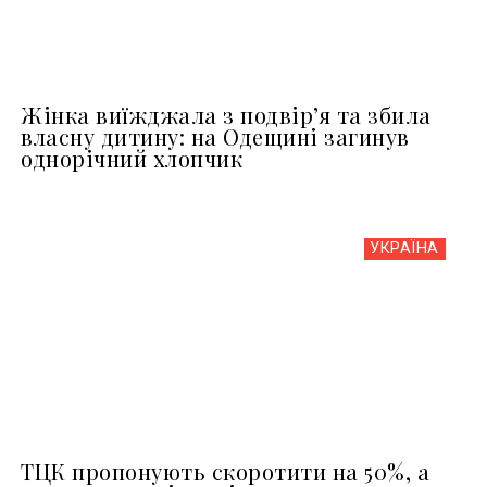
Жінка виїжджала з подвір’я та збила
власну дитину: на Одещині загинув
однорічний хлопчик
УКРАЇНА
ТЦК пропонують скоротити на 50%, а