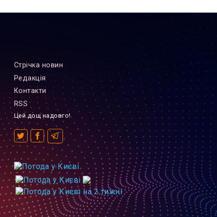
Стрiчка новин
Редакцiя
Контакти
RSS
Цей дощ надовго!