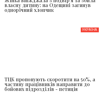
Жінка виїжджала з подвір’я та збила
власну дитину: на Одещині загинув
однорічний хлопчик
УКРАЇНА
ТЦК пропонують скоротити на 50%, а
частину працівників направити до
бойових підрозділів - петиція