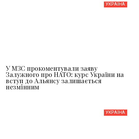
УКРАЇНА
У МЗС прокоментували заяву
Залужного про НАТО: курс України на
вступ до Альянсу залишається
незмінним
УКРАЇНА