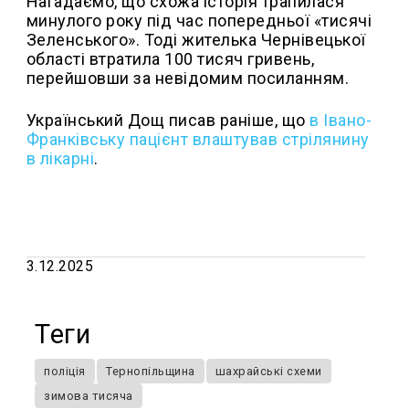
Нагадаємо, що схожа історія трапилася
минулого року під час попередньої «тисячі
Зеленського». Тоді жителька Чернівецької
області втратила 100 тисяч гривень,
перейшовши за невідомим посиланням.
Український Дощ писав раніше, що
в Івано-
Франківську пацієнт влаштував стрілянину
в лікарні
.
3.12.2025
Теги
поліція
Тернопільщина
шахрайські схеми
зимова тисяча