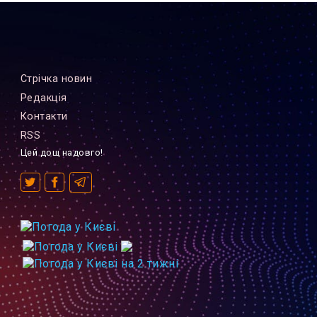
Стрiчка новин
Редакцiя
Контакти
RSS
Цей дощ надовго!