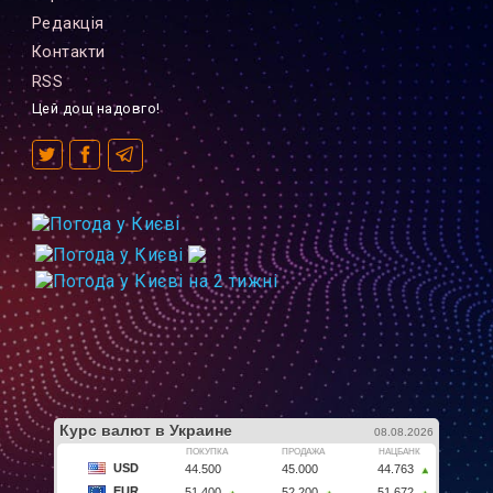
Редакцiя
Контакти
RSS
Цей дощ надовго!