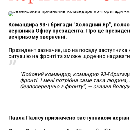
Командира 93-ї бригади "Холодний Яр", полк
керівника Офісу президента. Про це президе
вечірньому зверненні.
Президент зазначив, що на посаду заступника к
ситуацію на фронті та зможе щоденно надавати
"Бойовий командир, командир 93-ї бригади 
фронті. І мені потрібна саме така людина
безпосередньо з фронту", — сказав Волод
Павла Палісу призначено заступником керівн