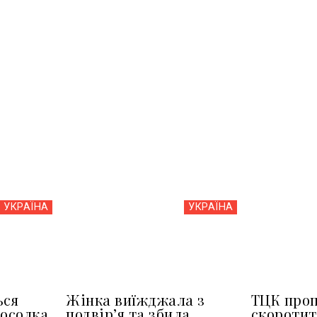
УКРАЇНА
УКРАЇНА
ься
Жінка виїжджала з
ТЦК про
посолка
подвір’я та збила
скоротит