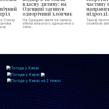
власну дитину: на
частину 
 нічний
Одещині загинув
направит
тріл
однорічний хлопчик
підрозділ
го Союзу
На Одещині мати на смерть
Також проп
тернова
збила власного однорічного
службові авт
ську
сина...