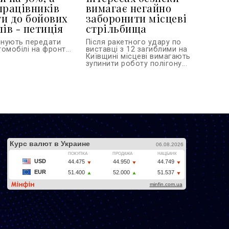
працівників
вимагає негайно
и до бойових
заборонити місцеві
ів - петиція
стрільбища
онують передати
Після ракетного удару по
омобілі на фронт...
виставці з 12 загиблими на
Київщині місцеві вимагають
зупинити роботу полігону...