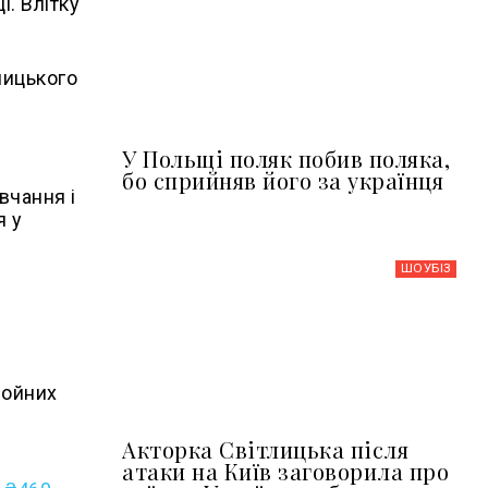
і. Влітку
ницького
У Польщі поляк побив поляка,
бо сприйняв його за українця
вчання і
я у
ШОУБIЗ
ройних
Акторка Світлицька після
атаки на Київ заговорила про