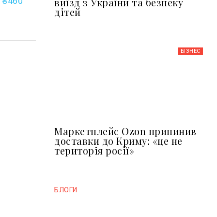
виїзд з України та безпеку
д ₴460
дітей
БІЗНЕС
Маркетплейс Ozon припинив
доставки до Криму: «це не
територія росії»
БЛОГИ