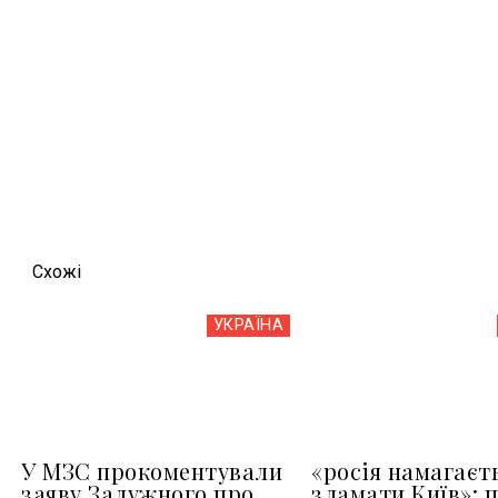
Схожi
УКРАЇНА
У МЗС прокоментували
«росія намагаєт
заяву Залужного про
зламати Київ»: 