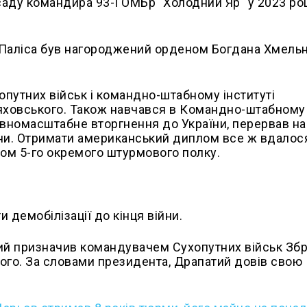
саду командира 93-ї ОМБр "Холодний Яр" у 2023 роц
о Паліса був нагороджений орденом Богдана Хмель
хопутних військ і командно-штабному інституті
рняховського. Також навчався в Командно-штабному
овномасштабне вторгнення до України, перервав на
ни. Отримати американський диплом все ж вдалос
ром 5-го окремого штурмового полку.
 демобілізації до кінця війни.
ий призначив командувачем Сухопутних військ Зб
ого. За словами президента, Драпатий довів свою