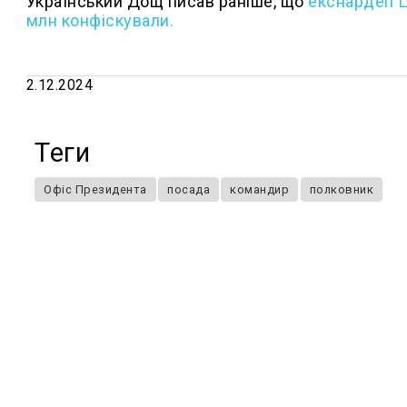
Український Дощ писав раніше, що
екснардеп Ц
млн конфіскували.
2.12.2024
Теги
Офіс Президента
посада
командир
полковник