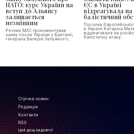
НАТО: курс України на
ЄС в Україні
вступ до Альянсу
відреагувала на
залишається
балістичний обс
незмінним
Посолка Європейсько
в Україні Катаріна Ма
Речник МЗС прокоментував
відреагувала на росій
заяву посла України у Британії,
балістичну атаку...
генерала Валерія Залужного...
Стрiчка новин
Редакцiя
Контакти
RSS
Цей дощ надовго!