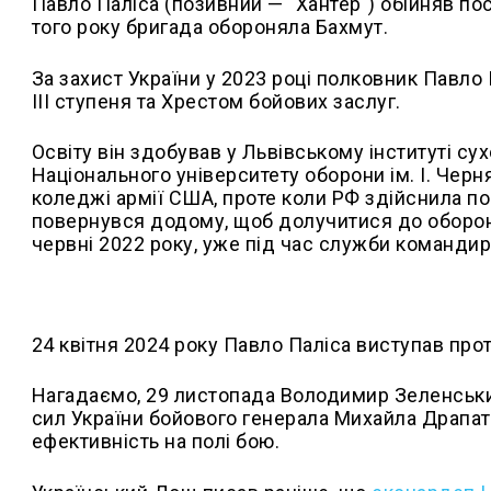
Павло Паліса (позивний — "Хантер") обійняв по
того року бригада обороняла Бахмут.
За захист України у 2023 році полковник Павл
ІІІ ступеня та Хрестом бойових заслуг.
Освіту він здобував у Львівському інституті су
Національного університету оборони ім. І. Че
коледжі армії США, проте коли РФ здійснила п
повернувся додому, щоб долучитися до оборо
червні 2022 року, уже під час служби команди
24 квітня 2024 року Павло Паліса виступав проти
Нагадаємо, 29 листопада Володимир Зеленськ
сил України бойового генерала Михайла Драпат
ефективність на полі бою.