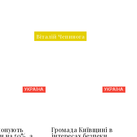
Віталій Чепинога
УКРАЇНА
УКРАЇНА
понують
Громада Київщині в
и на 50%, а
інтересах безпеки