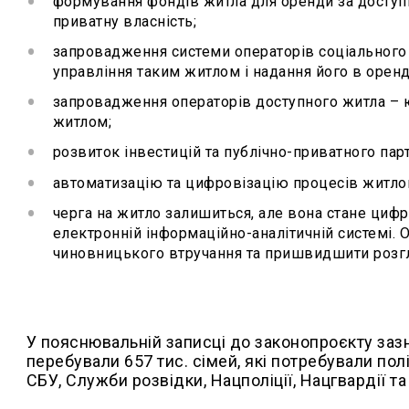
формування фондів житла для оренди за доступну
приватну власність;
запровадження системи операторів соціального 
управління таким житлом і надання його в оренд
запровадження операторів доступного житла – ю
житлом;
розвиток інвестицій та публічно-приватного пар
автоматизацію та цифровізацію процесів житлов
черга на житло залишиться, але вона стане циф
електронній інформаційно-аналітичній системі. 
чиновницького втручання та пришвидшити розгл
У пояснювальній записці до законопроєкту зазн
перебували 657 тис. сімей, які потребували по
СБУ, Служби розвідки, Нацполіції, Нацгвардії та і