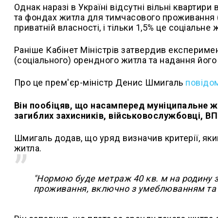
Однак наразі в Україні відсутні вільні кварти
та фондах житла для тимчасового проживання (
приватній власності, і тільки 1,5% це соціальне
Раніше Кабінет Міністрів затвердив експерим
(соціального) орендного житла та надання його 
Про це прем'єр-міністр Денис Шмигаль
повідо
Він пообіцяв, що насамперед муніципальне ж
загиблих захисників, військовослужбовці, ВПО
Шмигаль додав, що уряд визначив критерії, яким
житла.
"Нормою буде метраж 40 кв. м на родину з
проживання, включно з умеблюванням та п