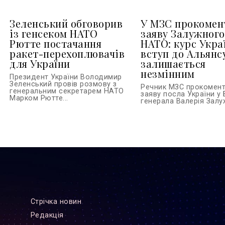
Зеленський обговорив
У МЗС прокомен
із генсеком НАТО
заяву Залужного
Рютте постачання
НАТО: курс Укра
ракет-перехоплювачів
вступ до Альянс
для України
залишається
незмінним
Президент України Володимир
Зеленський провів розмову з
Речник МЗС прокомен
генеральним секретарем НАТО
заяву посла України у 
Марком Рютте...
генерала Валерія Залуж
Стрiчка новин
Редакцiя