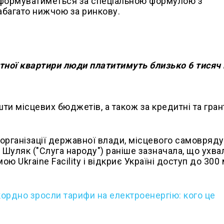
а формуватиметься за спеціальною формулою з
абагато нижчою за ринкову.
тної квартири люди платитимуть близько 6 тисяч г
ти місцевих бюджетів, а також за кредитні та гран
 організації державної влади, місцевого самовряду
 Шуляк ("Слуга народу") раніше зазначала, що ухв
ю Ukraine Facility і відкриє Україні доступ до 300
кордно зросли тарифи на електроенергію: кого це