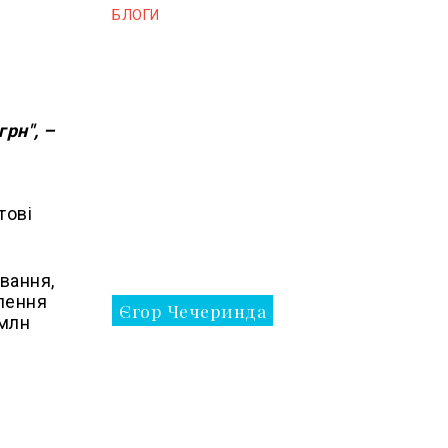
БЛОГИ
рн", –
тові
вання,
алення
Єгор Чечеринда
 млн