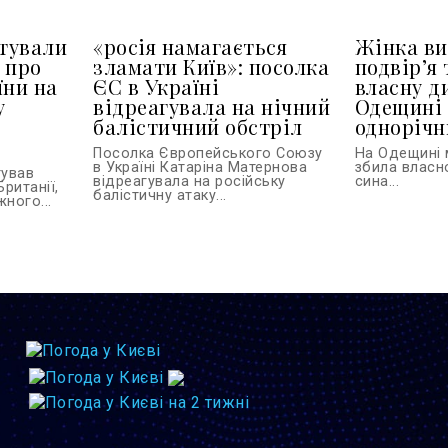
тували
«росія намагається
Жінка ви
 про
зламати Київ»: посолка
подвір’я 
їни на
ЄС в Україні
власну д
у
відреагувала на нічний
Одещині 
балістичний обстріл
однорічн
Посолка Європейського Союзу
На Одещині 
в Україні Катаріна Матернова
збила власн
тував
відреагувала на російську
сина...
Британії,
балістичну атаку...
ного...