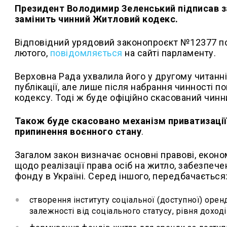
Президент Володимир Зеленський підписав за
замінить чинний Житловий кодекс.
Відповідний урядовий законопроєкт №12377 по
лютого,
повідомляється
на сайті парламенту.
Верховна Рада ухвалила його у другому читанні 
публікації, але лише після набрання чинності 
кодексу. Тоді ж буде офіційно скасований чин
Також буде скасовано механізм приватизації 
припинення воєнного стану
.
Загалом закон визначає основні правові, економі
щодо реалізації права осіб на житло, забезпеч
фонду в Україні. Серед іншого, передбачається
створення інституту соціальної (доступної) оре
залежності від соціального статусу, рівня доході