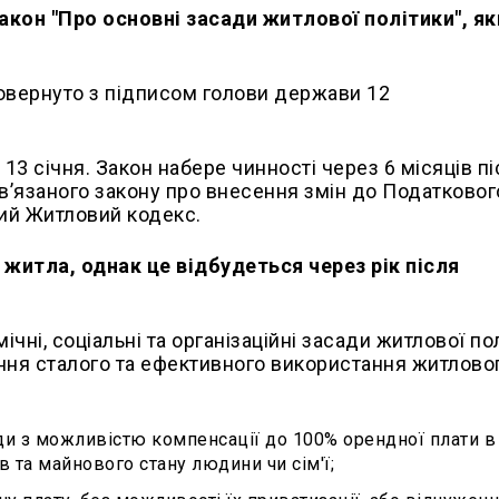
кон "Про основні засади житлової політики", як
вернуто з підписом голови держави 12
13 січня. Закон набере чинності через 6 місяців п
пов’язаного закону про внесення змін до Податковог
ний Житловий кодекс.
житла, однак це відбудеться через рік після
чні, соціальні та організаційні засади житлової по
ення сталого та ефективного використання житлово
:
нди з можливістю компенсації до 100% орендної плати в
в та майнового стану людини чи сім'ї;