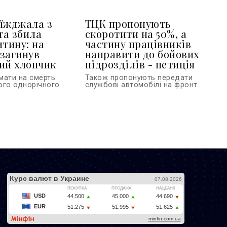
їжджала з
ТЦК пропонують
та збила
скоротити на 50%, а
итину: на
частину працівників
загинув
направити до бойових
ий хлопчик
підрозділів - петиція
мати на смерть
Також пропонують передати
ого однорічного
службові автомобілі на фронт...