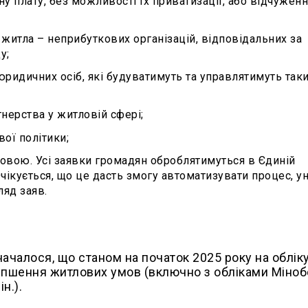
 плату, без можливості їх приватизації, або відчуженн
житла – неприбуткових організацій, відповідальних за
у;
ридичних осіб, які будуватимуть та управлятимуть так
тнерства у житловій сфері;
ої політики;
ровою. Усі заявки громадян оброблятимуться в Єдиній
Очікується, що це дасть змогу автоматизувати процес, у
яд заяв.
ачалося, що станом на початок 2025 року на облік
ліпшення житлових умов (включно з обліками Міноб
н.).