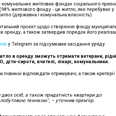
ри в комунальних житлових фондах соціального приз
98% житлового фонду - це житло, яке перебуває у
 житло (державна і комунальна власність).
ентальний проєкт щодо створення фонду муніципал
в оренду, а також затвердив порядок його реалізац
мив
у Telegram за підсумками засідання уряду.
итло в оренду зможуть отримати ветерани, рідн
, діти-сироти, вчителі, лікарі, комунальники.
 повинні відповідати отримувачі, а також критерії
 двох осіб, а також придатність квартири до
обутовою технікою", – уточнив прем'єр.