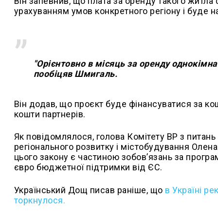
Він запевнив, що плата за оренду такого житл
урахуванням умов конкретного регіону і буде н
"Орієнтовно в місяць за оренду однокімна
пообіцяв Шмигаль.
Він додав, що проєкт буде фінансуватися за кош
кошти партнерів.
Як повідомлялося, голова Комітету ВР з питань
регіонального розвитку і містобудування Олена
цього закону є частиною зобов’язань за програмо
євро бюджетної підтримки від ЄС.
Український Дощ писав раніше, що
в
Україні ре
торкнулося.