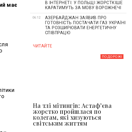
В ІНТЕРНЕТІ: У ПОЛЬЩІ ЖОРСТКІШЕ
ий має
КАРАТИМУТЬ ЗА МОВУ ВОРОЖНЕЧІ
АЗЕРБАЙДЖАН ЗАЯВИВ ПРО
06:12
ГОТОВНІСТЬ ПОСТАЧАТИ ГАЗ УКРАЇНІ
ТА РОЗШИРЮВАТИ ЕНЕРГЕТИЧНУ
СПІВПРАЦЮ
ісля
ЧИТАЙТЕ
о
ПОДОРОЖІ
літики
го
На тлі мітингів: Астафʼєва
жорстко пройшлася по
колегам, які хизуються
світським життям