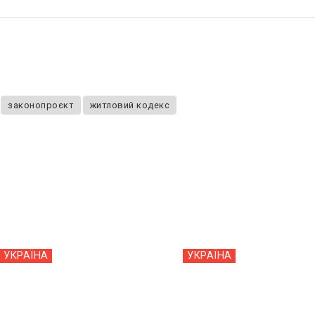
законопроєкт
житловий кодекс
УКРАЇНА
УКРАЇНА