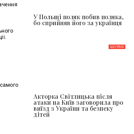
начення
У Польщі поляк побив поляка,
бо сприйняв його за українця
ьного
ії.
ШОУБIЗ
і
 самого
Акторка Світлицька після
атаки на Київ заговорила про
виїзд з України та безпеку
дітей