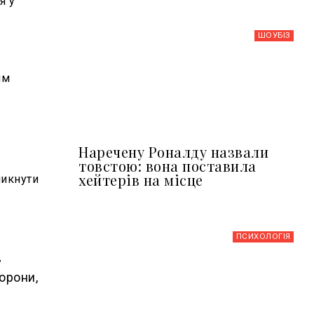
я у
ШОУБIЗ
им
Наречену Роналду назвали
товстою: вона поставила
хейтерів на місце
никнути
ПСИХОЛОГІЯ
у
орони,