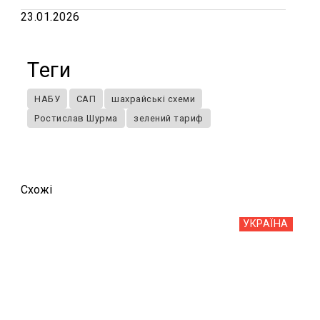
23.01.2026
Теги
НАБУ
САП
шахрайські схеми
Ростислав Шурма
зелений тариф
Схожi
УКРАЇНА