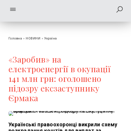
Головна
›
НОВИНИ
›
Україна
«Заробив» на
електроенергії в окупації
141 млн грн: оголошено
підозру ексзаступнику
Єрмака
Українські правоохоронці викрили схему
розкрадання коштів для виплат за