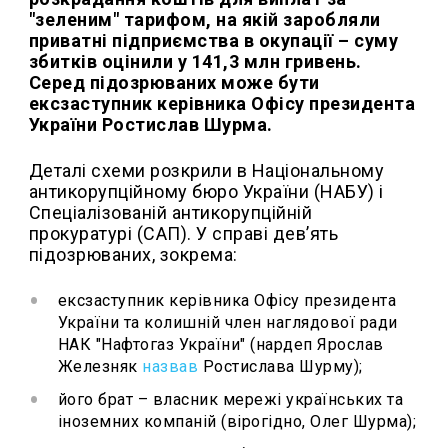
"зеленим" тарифом, на якій заробляли
приватні підприємства в окупації – суму
збитків оцінили у 141,3 млн гривень.
Серед підозрюваних може бути
ексзаступник керівника Офісу президента
України Ростислав Шурма.
Деталі схеми розкрили в Національному
антикорупційному бюро України (НАБУ) і
Спеціалізованій антикорупційній
прокуратурі (САП). У справі дев’ять
підозрюваних, зокрема:
ексзаступник керівника Офісу президента
України та колишній член наглядової ради
НАК "Нафтогаз України" (нардеп Ярослав
Железняк
назвав
Ростислава Шурму);
його брат – власник мережі українських та
іноземних компаній (вірогідно, Олег Шурма);