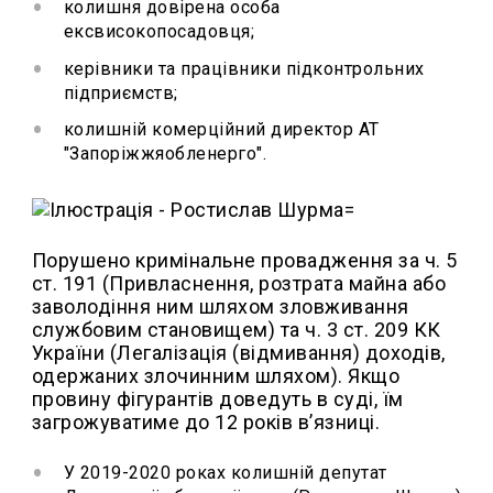
колишня довірена особа
ексвисокопосадовця;
керівники та працівники підконтрольних
підприємств;
колишній комерційний директор АТ
"Запоріжжяобленерго".
=
Порушено кримінальне провадження за ч. 5
ст. 191 (Привласнення, розтрата майна або
заволодіння ним шляхом зловживання
службовим становищем) та ч. 3 ст. 209 КК
України (Легалізація (відмивання) доходів,
одержаних злочинним шляхом). Якщо
провину фігурантів доведуть в суді, їм
загрожуватиме до 12 років вʼязниці.
У 2019-2020 роках колишній депутат