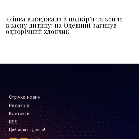
Жінка виїжджала з подвір’я та збила
власну дитину: на Одещині загинув
однорічний хлопчик
Стрiчка новин
Редакцiя
Контакти
RSS
Цей дощ надовго!