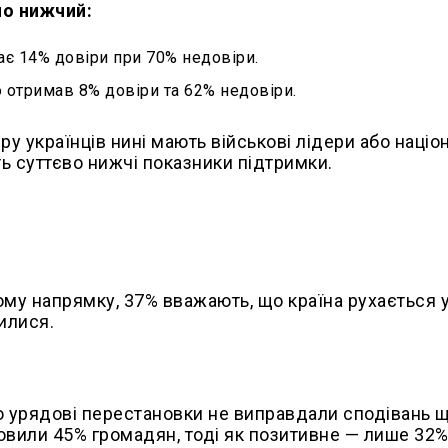
но нижчий:
ає 14% довіри при 70% недовіри.
 отримав 8% довіри та 62% недовіри.
у українців нині мають військові лідери або націо
ть суттєво нижчі показники підтримки.
ому напрямку, 37% вважають, що країна рухається 
илися.
о урядові перестановки не виправдали сподівань 
овили 45% громадян, тоді як позитивне — лише 32%