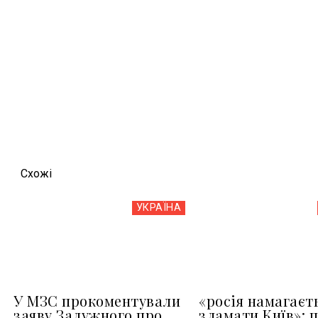
Схожi
УКРАЇНА
У МЗС прокоментували
«росія намагаєт
заяву Залужного про
зламати Київ»: 