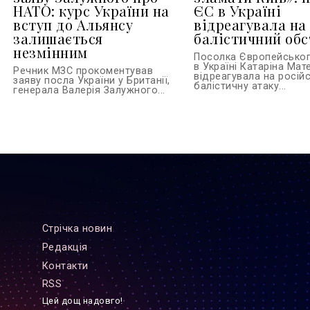
НАТО: курс України на
ЄС в Україні
вступ до Альянсу
відреагувала на
залишається
балістичний обс
незмінним
Посолка Європейсько
в Україні Катаріна Ма
Речник МЗС прокоментував
відреагувала на росій
заяву посла України у Британії,
балістичну атаку...
генерала Валерія Залужного...
Стрiчка новин
Редакцiя
Контакти
RSS
Цей дощ надовго!