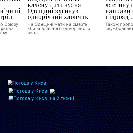
власну дитину: на
частину 
 нічний
Одещині загинув
направит
тріл
однорічний хлопчик
підрозділ
го Союзу
На Одещині мати на смерть
Також проп
тернова
збила власного однорічного
службові авт
ську
сина...