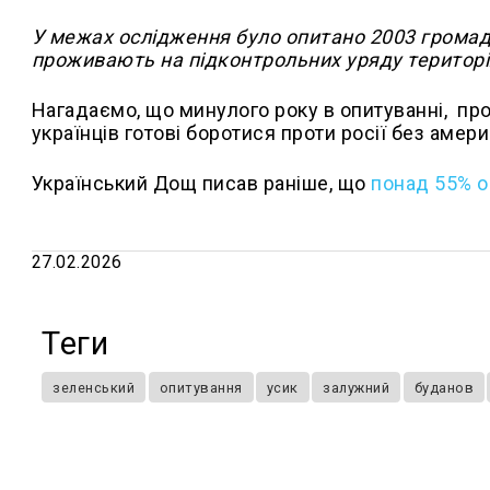
У межах ослідження було опитано 2003 громадян
проживають на підконтрольних уряду територі
Нагадаємо, що минулого року в опитуванні, пр
українців готові боротися проти росії без амер
Український Дощ писав раніше, що
п
онад 55% о
27.02.2026
Теги
зеленський
опитування
усик
залужний
буданов