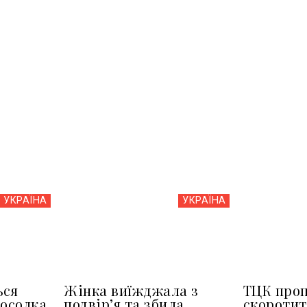
УКРАЇНА
УКРАЇНА
ься
Жінка виїжджала з
ТЦК про
посолка
подвір’я та збила
скоротит