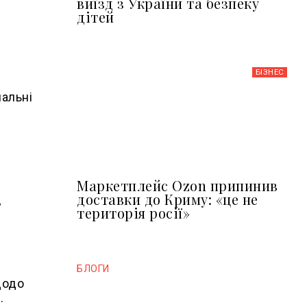
виїзд з України та безпеку
дітей
БІЗНЕС
нальні
Маркетплейс Ozon припинив
доставки до Криму: «це не
у
територія росії»
БЛОГИ
щодо
.