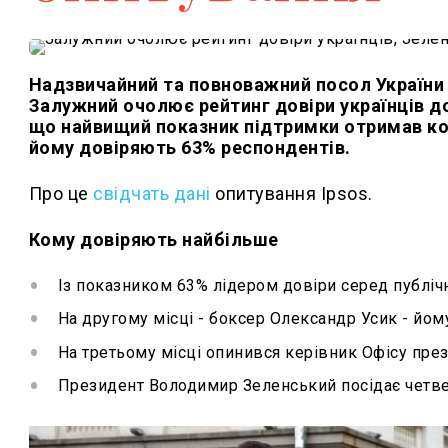
Надзвичайний та повноважний посол України 
Залужний очолює рейтинг довіри українців до
що найвищий показник підтримки отримав к
йому довіряють 63% респондентів.
Про це
свідчать дані
опитування Іpsos.
Кому довіряють найбільше
Із показником 63% лідером довіри серед публічн
На другому місці - боксер Олександр Усик - йом
На третьому місці опинився керівник Офісу пре
Президент Володимир Зеленський посідає четвер