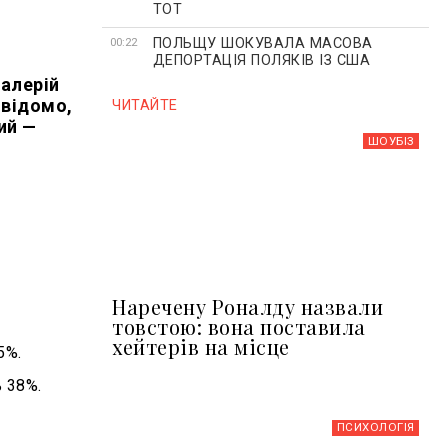
ТОТ
ПОЛЬЩУ ШОКУВАЛА МАСОВА
00:22
ДЕПОРТАЦІЯ ПОЛЯКІВ ІЗ США
Валерій
 відомо,
ЧИТАЙТЕ
ий —
ШОУБIЗ
Наречену Роналду назвали
товстою: вона поставила
хейтерів на місце
5%.
 38%.
ПСИХОЛОГІЯ