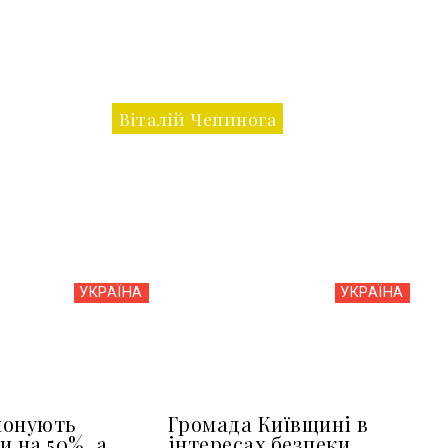
Віталій Чепинога
УКРАЇНА
УКРАЇНА
понують
Громада Київщині в
и на 50%, а
інтересах безпеки