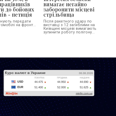
працівників
вимагає негайно
и до бойових
заборонити місцеві
ів - петиція
стрільбища
онують передати
Після ракетного удару по
омобілі на фронт...
виставці з 12 загиблими на
Київщині місцеві вимагають
зупинити роботу полігону...