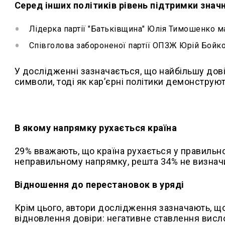
Серед інших політиків рівень підтримки знач
Лідерка партії "Батьківщина" Юлія Тимошенко м
Співголова забороненої партії ОПЗЖ Юрій Бойко
У дослідженні зазначається, що найбільшу довір
символи, тоді як кар’єрні політики демонструю
В якому напрямку рухається країна
29% вважають, що країна рухається у правильн
неправильному напрямку, решта 34% не визнач
Відношення до перестановок в уряді
Крім цього, автори дослідження зазначають, щ
відновлення довіри: негативне ставлення висл