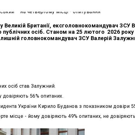
у Великій Британії, ексголовнокомандувач ЗСУ 
 публічних осіб. Станом на 25 лютого 2026 року
олишній головнокомандувач ЗСУ Валерій Залужн
их осіб став Залужний.
у довіряють 56% опитаних.
зидента України Кирило Буданов з показником довіри 5
те місце - йому довіряють 49% опитаних, не довіряють