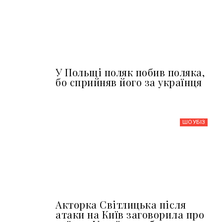
У Польщі поляк побив поляка,
бо сприйняв його за українця
ШОУБIЗ
Акторка Світлицька після
атаки на Київ заговорила про