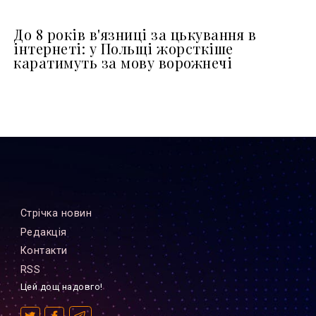
До 8 років в'язниці за цькування в
інтернеті: у Польщі жорсткіше
каратимуть за мову ворожнечі
Стрiчка новин
Редакцiя
Контакти
RSS
Цей дощ надовго!