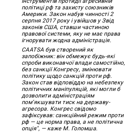
інструментів протидії агресивній
політиці рф та захисту союзників
Америки. Закон набув чинності 2
серпня 2017 року і увійшов у Звід
законів США, ставши частиною
правової системи, яку не має права
ігнорувати жодна адміністрація.
CAATSA був створений як
запобіжник: він обмежує будь-які
спроби виконавчої влади самостійно,
без санкції Конгресу, змінювати
політику щодо санкцій проти рф.
Закон став відповіддю на небезпеку
політичних маніпуляцій, які могли б
дозволити адміністраціям
пом’якшувати тиск на державу-
агресора. Конгрес свідомо
зафіксував: санкційний режим проти
рф — це норма права, а не політична
опція", — каже М. Голомша.