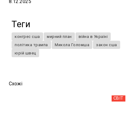
8.12.2025
Теги
конгрес сша
мирний план
війна в Україні
політика трампа
Микола Голомша
закон сша
юрій швец
Схожi
СВІТ