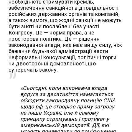
необхідність стримувати кремль,
забезпечення санкційної відповідальності
російських державних органів та компаній,
а також вимогу, що жодні санкції не можуть
бути зняті чи послаблені без участі
Конгресу. Це — норма права, а не
просторова політика. Це — рішення
законодавчої влади, яке має вищу силу, ніж
бажання будь-якої адміністрації вести
неформальні консультації, політичні торги
чи двосторонні домовленості, що
суперечать закону.
«Сьогодні, коли виконавча влада
вдруге за десятиліття намагається
обходити законодавчу позицію США
щодо рф, це створює пряму загрозу
не лише Україні, але й самому
принципу стримувань і противаг у
американській демократії. Дії, які
можуть призводити до пом’якшення