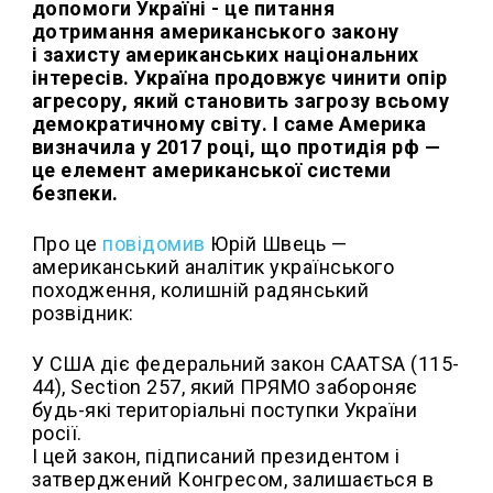
допомоги Україні - це питання
дотримання американського закону
і захисту американських національних
інтересів. Україна продовжує чинити опір
агресору, який становить загрозу всьому
демократичному світу. І саме Америка
визначила у 2017 році, що протидія рф —
це елемент американської системи
безпеки.
Про це
повідомив
Юрій Швець —
американський аналітик українського
походження, колишній радянський
розвідник:
У США діє федеральний закон CAATSA (115-
44), Section 257, який ПРЯМО забороняє
будь-які територіальні поступки України
росії.
І цей закон, підписаний президентом і
затверджений Конгресом, залишається в