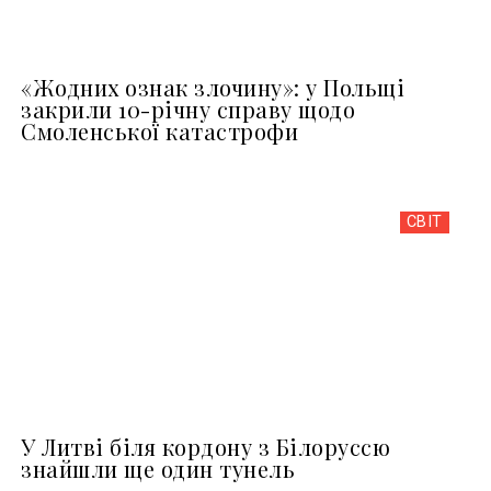
«Жодних ознак злочину»: у Польщі
закрили 10-річну справу щодо
Смоленської катастрофи
СВІТ
У Литві біля кордону з Білоруссю
знайшли ще один тунель