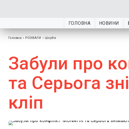
ГОЛОВНА
НОВИНИ
Головна
›
РОЗВАГИ
›
Шоубiз
Забули про к
та Серьога зн
кліп