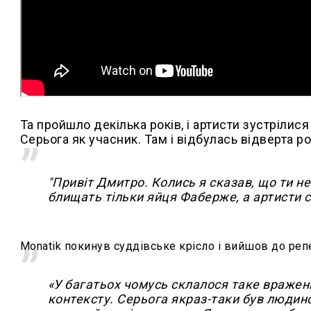
Та пройшло декілька років, і артисти зустрілися 
Серьога як учасник. Там і відбулась відверта ро
"Привіт Дмитро. Колись я сказав, що ти н
блищать тільки яйця Фаберже, а артисти с
Monatik покинув суддівське крісло і вийшов до репе
«У багатьох чомусь склалося таке враженн
контексту. Серьога якраз-таки був людино