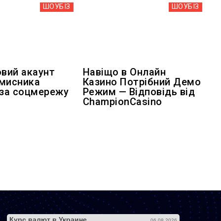
ШОУБIЗ
ШОУБIЗ
овий акаунт
Навіщо в Онлайн
мисника
Казино Потрібний Демо
 за соцмережу
Режим — Відповідь від
ChampionCasino