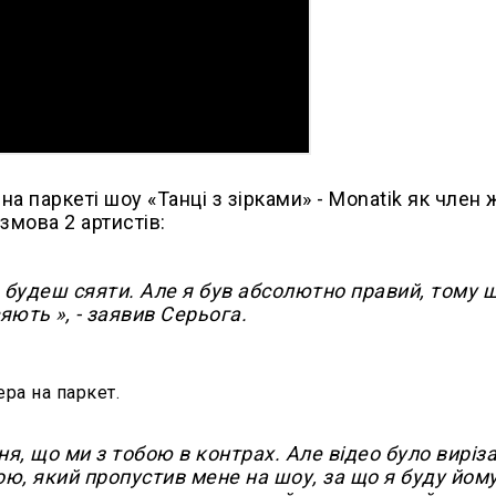
на паркеті шоу «Танці з зірками» - Monatik як член ж
змова 2 артистів:
е будеш сяяти. Але я був абсолютно правий, тому 
яють », - заявив Серьога.
ра на паркет.
я, що ми з тобою в контрах. Але відео було виріза
ю, який пропустив мене на шоу, за що я буду йом