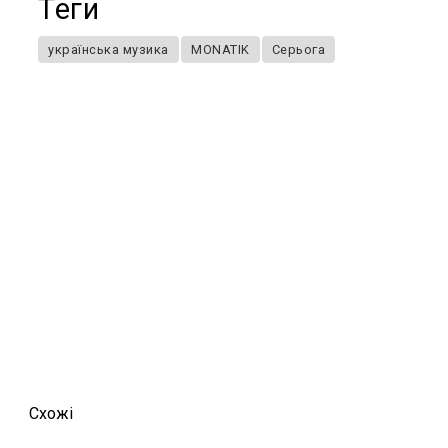
Теги
українська музика
MONATIK
Серьога
Схожi