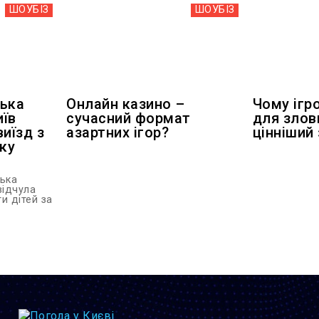
ШОУБIЗ
ШОУБIЗ
цька
Онлайн казино –
Чому ігр
иїв
сучасний формат
для злов
иїзд з
азартних ігор?
цінніший
еку
цька
відчула
и дітей за