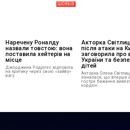
ШОУБIЗ
Наречену Роналду
Акторка Світли
назвали товстою: вона
після атаки на К
поставила хейтерів на
заговорила про в
місце
України та безп
дітей
Джорджина Родрігес відповіла
на критику через свою «зайву»
Акторка Олена Світли
вагу...
зізналася, що вперше 
гостре бажання вивезт
кордон...