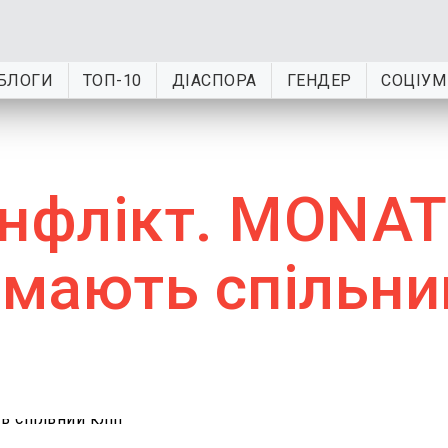
БЛОГИ
ТОП-10
ДІАСПОРА
ГЕНДЕР
СОЦІУМ
онфлікт. MONAT
імають спільни