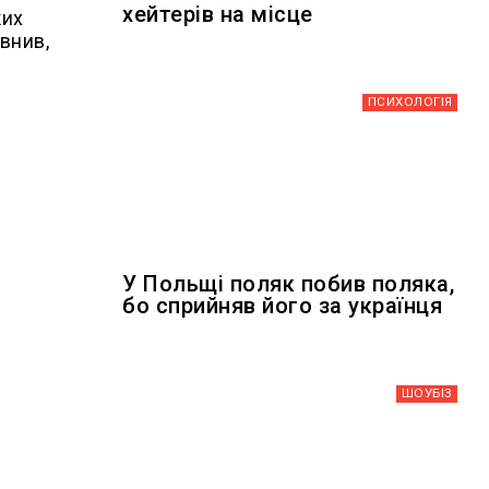
хейтерів на місце
ких
внив,
ПСИХОЛОГІЯ
У Польщі поляк побив поляка,
бо сприйняв його за українця
ШОУБIЗ