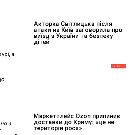
Акторка Світлицька після
атаки на Київ заговорила про
виїзд з України та безпеку
дітей
урі, а
БІЗНЕС
що
Маркетплейс Ozon припинив
доставки до Криму: «це не
но з
територія росії»
у