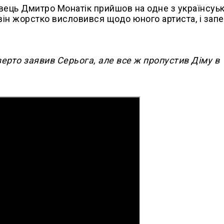
вець Дмитро Монатік прийшов на одне з українсуь
він жорстко висловився щодо юного артиста, і запе
верто заявив Серьога, але все ж пропустив Діму в