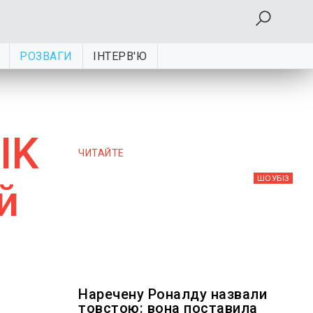
РОЗВАГИ
ІНТЕРВ'Ю
IK
ЧИТАЙТЕ
ШОУБIЗ
й
Наречену Роналду назвали
товстою: вона поставила