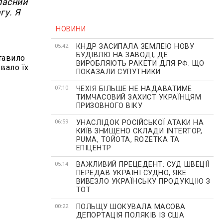
ласний
гу. Я
НОВИНИ
КНДР ЗАСИПАЛА ЗЕМЛЕЮ НОВУ
05:42
БУДІВЛЮ НА ЗАВОДІ, ДЕ
ставило
ВИРОБЛЯЮТЬ РАКЕТИ ДЛЯ РФ: ЩО
вало їх
ПОКАЗАЛИ СУПУТНИКИ
ЧЕХІЯ БІЛЬШЕ НЕ НАДАВАТИМЕ
07:10
ТИМЧАСОВИЙ ЗАХИСТ УКРАЇНЦЯМ
ПРИЗОВНОГО ВІКУ
УНАСЛІДОК РОСІЙСЬКОЇ АТАКИ НА
06:59
КИЇВ ЗНИЩЕНО СКЛАДИ INTERTOP,
PUMA, ТОЙОТА, ROZETKA ТА
ЕПІЦЕНТР
ВАЖЛИВИЙ ПРЕЦЕДЕНТ: СУД ШВЕЦІЇ
05:14
ПЕРЕДАВ УКРАЇНІ СУДНО, ЯКЕ
ВИВЕЗЛО УКРАЇНСЬКУ ПРОДУКЦІЮ З
ТОТ
ПОЛЬЩУ ШОКУВАЛА МАСОВА
00:22
ДЕПОРТАЦІЯ ПОЛЯКІВ ІЗ США