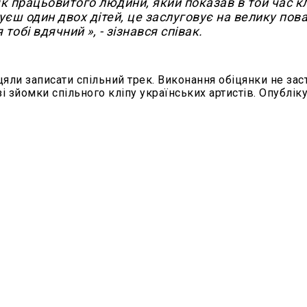
як працьовитого людини, який показав в той час к
єш один двох дітей, це заслуговує на велику пова
 тобі вдячний », - зізнався співак.
цяли записати спільний трек. Виконання обіцянки не за
і зйомки спільного кліпу українських артистів. Опубліку