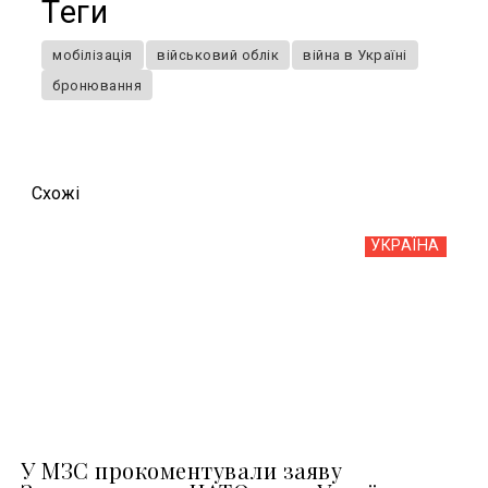
Теги
мобілізація
військовий облік
війна в Україні
бронювання
Схожi
УКРАЇНА
У МЗС прокоментували заяву