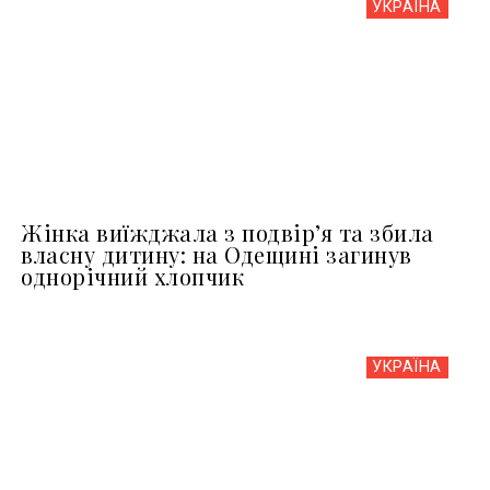
УКРАЇНА
Жінка виїжджала з подвір’я та збила
власну дитину: на Одещині загинув
однорічний хлопчик
УКРАЇНА