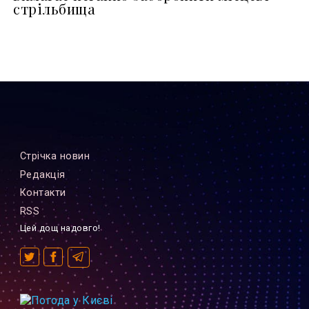
стрільбища
Стрiчка новин
Редакцiя
Контакти
RSS
Цей дощ надовго!