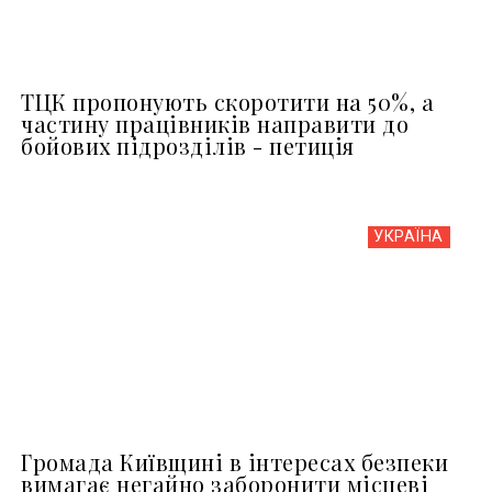
ТЦК пропонують скоротити на 50%, а
частину працівників направити до
бойових підрозділів - петиція
УКРАЇНА
Громада Київщині в інтересах безпеки
вимагає негайно заборонити місцеві