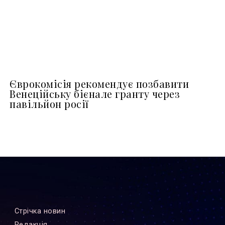
Єврокомісія рекомендує позбавити
Венеційську бієнале гранту через
павільйон росії
Стрiчка новин
Редакцiя