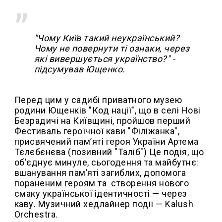
"Чому Київ такий неукраїнський?
Чому не повернути ті ознаки, через
які вивершується українство?" -
підсумував Ющенко.
Перед цим у садибі приватного музею
родини Ющенків "Код нації", що в селі Нові
Безрадичі на Київщині, пройшов перший
Фестиваль героїчної кави "Філіжанка",
присвячений памʼяті героя України Артема
Тєлєбєнєва (позивний "Таліб") Це подія, що
об’єднує минуле, сьогодення та майбутнє:
вшанування пам’яті загиблих, допомога
пораненим героям та створення нового
смаку української ідентичності — через
каву. Музичний хедлайнер події — Kalush
Orchestra.