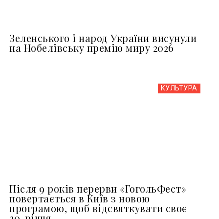
Зеленського і народ України висунули
на Нобелівську премію миру 2026
КУЛЬТУРА
Після 9 років перерви «ГогольФест»
повертається в Київ з новою
програмою, щоб відсвяткувати своє
20-річчя