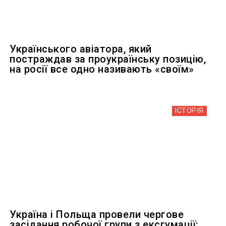
Українського авіатора, який
постраждав за проукраїнську позицію,
на росії все одно називають «своїм»
ІСТОРІЯ
Україна і Польща провели чергове
засідання робочої групи з ексгумації: