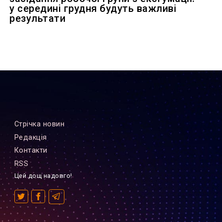
у середині грудня будуть важливі
результати
Стрiчка новин
Редакцiя
Контакти
RSS
Цей дощ надовго!