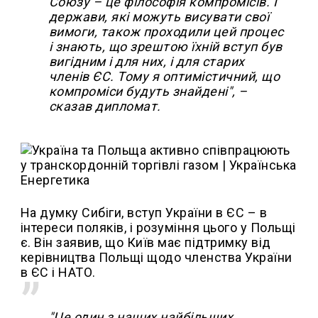
Союзу – це філософія компромісів. І
держави, які можуть висувати свої
вимоги, також проходили цей процес
і знають, що зрештою їхній вступ був
вигідним і для них, і для старих
членів ЄС. Тому я оптимістичний, що
компроміси будуть знайдені", –
сказав дипломат.
На думку Сибіги, вступ України в ЄС – в
інтереси поляків, і розуміння цього у Польщі
є. Він заявив, що Київ має підтримку від
керівництва Польщі щодо членства України
в ЄС і НАТО.
"Це один з наших найбільших