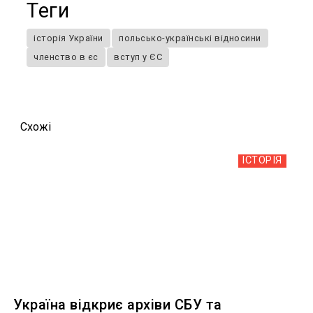
Теги
історія України
польсько-українські відносини
членство в єс
вступ у ЄС
Схожi
ІСТОРІЯ
Україна відкриє архіви СБУ та