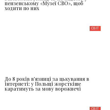
пензенському «Музеї СВО», щоб
ходити по них
СВІТ
До 8 років в'язниці за цькування в
інтернеті: у Польщі жорсткіше
каратимуть за мову ворожнечі
СВІТ