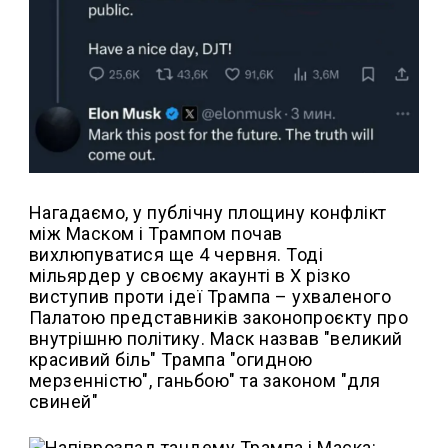
Нагадаємо, у публічну площину конфлікт
між Маском і Трампом почав
вихлюпуватися ще 4 червня. Тоді
мільярдер у своєму акаунті в Х різко
виступив проти ідеї Трампа – ухваленого
Палатою представників законопроєкту про
внутрішню політику. Маск назвав "великий
красивий біль" Трампа "огидною
мерзенністю", ганьбою" та законом "для
свиней"