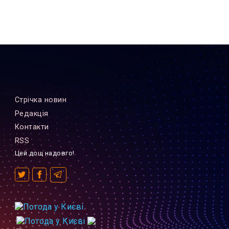
Стрiчка новин
Редакцiя
Контакти
RSS
Цей дощ надовго!