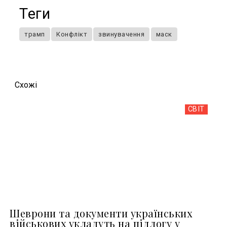
Теги
трамп
Конфлікт
звинувачення
маск
Схожi
СВІТ
Шеврони та документи українських
військових укладуть на підлогу у