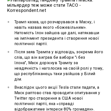
Трамп казав, що розчарувався в Маску, і
навіть назвав якого «божевільним».
Натомість Ілон зайшов ще далі, натякавши
на імпічмент президента і створення нової
політичної партії.
Після заяв Трампа у відповідь, зокрема його
слів, що він виграв би вибори "і без
Ілона", Маск дорікнув Трампу за
невдячність і наголосив на своїй ролі у тому,
що республіканець таки увійшов у Білий
дім.
Внаслідок цього акції Tesla стали падати, а
Маск раптово став проводити опитування у
Twitter про створення в США нової
політичної партії, яка «справді
відображатиме інтереси 80% громадян».