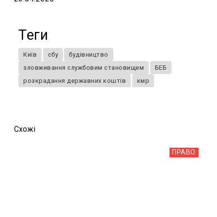
Теги
Київ
сбу
будівництво
зловживання службовим становищем
БЕБ
розкрадання державних коштів
кмр
Схожi
ПРАВО