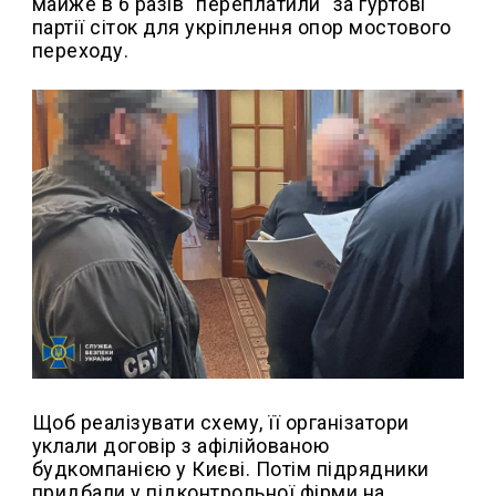
майже в 6 разів "переплатили" за гуртові
партії сіток для укріплення опор мостового
переходу.
Щоб реалізувати схему, її організатори
уклали договір з афілійованою
будкомпанією у Києві. Потім підрядники
придбали у підконтрольної фірми на