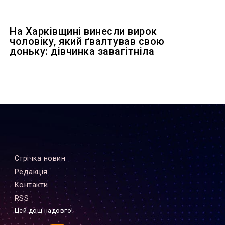
На Харківщині винесли вирок
чоловіку, який ґвалтував свою
доньку: дівчинка завагітніла
Стрiчка новин
Редакцiя
Контакти
RSS
Цей дощ надовго!