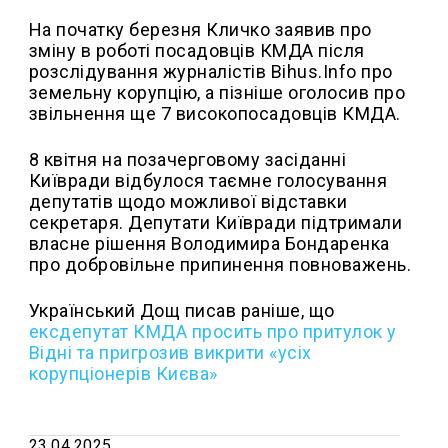
На початку березня Кличко заявив про
зміну в роботі посадовців КМДА після
розслідування журналістів Bihus.Info про
земельну корупцію, а пізніше оголосив про
звільнення ще 7 високопосадовців КМДА.
8 квітня на позачерговому засіданні
Київради відбулося таємне голосування
депутатів щодо можливої відставки
секретаря. Депутати Київради підтримали
власне рішення Володимира Бондаренка
про добровільне припинення повноважень.
Український Дощ писав раніше, що
ексдепутат КМДА просить про притулок у
Відні та пригрозив викрити «усіх
корупціонерів Києва»
23.04.2025