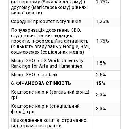
(на першому (бакалаврському) і
2,75%
другому (магістерському) рівнях
вищої освіти)
Середній пріоритет вступників
1,25%
Популяризація досягнень ЗВО,
студентські та викладацькі
проєкти, інформаційна активність
1,75%
(кількість згадувань у Google, ЗМІ,
соцмережах (соціальних медіа)
Місце ЗВО в QS World University
1,5%
Rankings for Arts and Humanities
Місце ЗВО в UniRank
2,5%
6. ФІНАНСОВА СТІЙКІСТЬ
15%
Кошторис на рік (загальний фонд),
3,3%
грн.
Кошторис на рік (спеціальний
3,3%
фонд), грн.
Надходження коштів, отриманих
від отримання грантів,