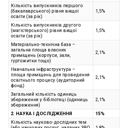
Кількість випускників першого
(бакалаврського) рівня вищої
1,5%
освіти (за рік)
Кількість випускників другого
(магістерського) рівня вищої
1,5%
освіти (за рік)
Матеріально-технічна база –
загальна площа власних
2,1%
приміщень (корпуси, зали,
гуртожитки тощо)
Навчальна інфраструктура –
площа приміщень для проведення
2,1%
освітнього процесу (аудиторний
фонд)
Загальний кількість одиниць
збереження у бібліотеці (одиниць
2,1%
збереження)
2. НАУКА І ДОСЛІДЖЕННЯ
15%
Кількість науково-дослідних тем
(або наукових послуг, наданих ЗВО
1,8%