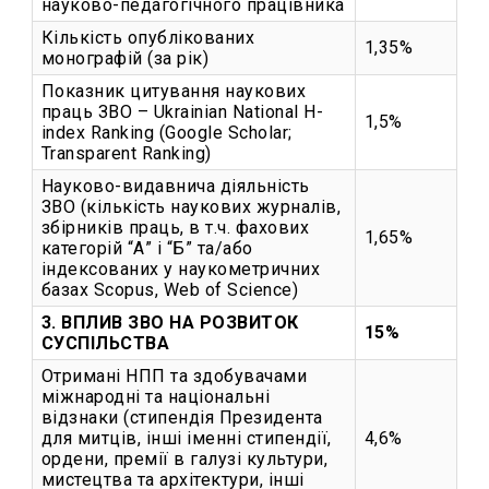
науково-педагогічного працівника
Кількість опублікованих
1,35%
монографій (за рік)
Показник цитування наукових
праць ЗВО – Ukrainian National H-
1,5%
index Ranking (Google Scholar;
Transparent Ranking)
Науково-видавнича діяльність
ЗВО (кількість наукових журналів,
збірників праць, в т.ч. фахових
1,65%
категорій “А” і “Б” та/або
індексованих у наукометричних
базах Scopus, Web of Science)
3. ВПЛИВ ЗВО НА РОЗВИТОК
15%
СУСПІЛЬСТВА
Отримані НПП та здобувачами
міжнародні та національні
відзнаки (стипендія Президента
для митців, інші іменні стипендії,
4,6%
ордени, премії в галузі культури,
мистецтва та архітектури, інші