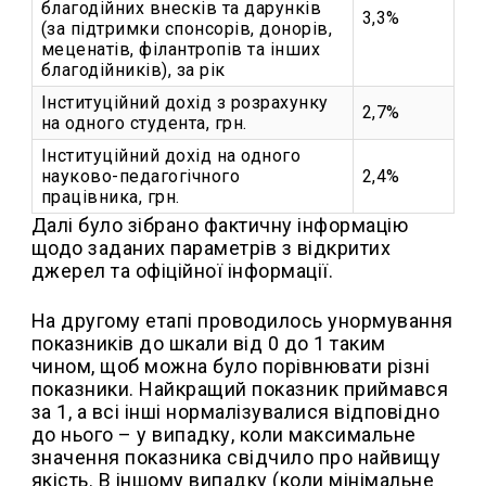
благодійних внесків та дарунків
3,3%
(за підтримки спонсорів, донорів,
меценатів, філантропів та інших
благодійників), за рік
Інституційний дохід з розрахунку
2,7%
на одного студента, грн.
Інституційний дохід на одного
науково-педагогічного
2,4%
працівника, грн.
Далі було зібрано фактичну інформацію
щодо заданих параметрів з відкритих
джерел та офіційної інформації.
На другому етапі проводилось унормування
показників до шкали від 0 до 1 таким
чином, щоб можна було порівнювати різні
показники. Найкращий показник приймався
за 1, а всі інші нормалізувалися відповідно
до нього – у випадку, коли максимальне
значення показника свідчило про найвищу
якість. В іншому випадку (коли мінімальне