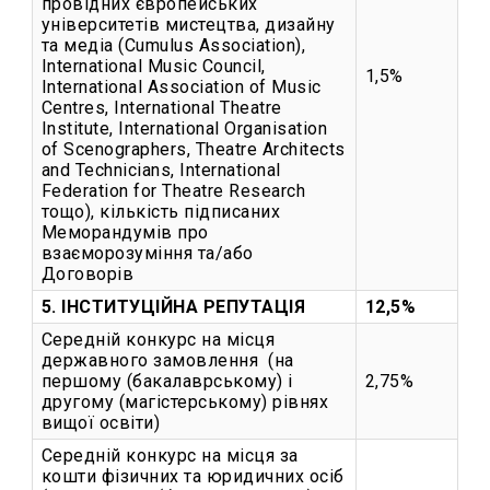
провідних європейських
університетів мистецтва, дизайну
та медіа (Cumulus Association),
International Music Council,
1,5%
International Association of Music
Centres, International Theatre
Institute, International Organisation
of Scenographers, Theatre Architects
and Technicians, International
Federation for Theatre Research
тощо), кількість підписаних
Меморандумів про
взаєморозуміння та/або
Договорів
5. ІНСТИТУЦІЙНА РЕПУТАЦІЯ
12,5%
Середній конкурс на місця
державного замовлення (на
першому (бакалаврському) і
2,75%
другому (магістерському) рівнях
вищої освіти)
Середній конкурс на місця за
кошти фізичних та юридичних осіб