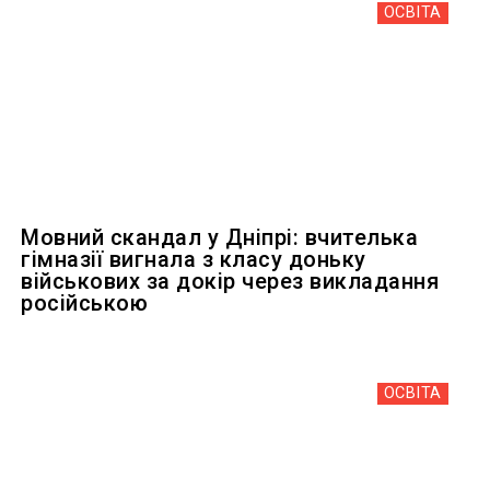
ОСВІТА
Мовний скандал у Дніпрі: вчителька
гімназії вигнала з класу доньку
військових за докір через викладання
російською
ОСВІТА