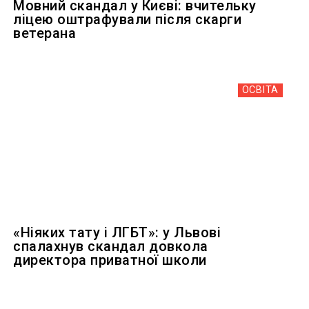
Мовний скандал у Києві: вчительку
ліцею оштрафували після скарги
ветерана
ОСВІТА
«Ніяких тату і ЛГБТ»: у Львові
спалахнув скандал довкола
директора приватної школи