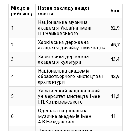
Місце в
Назва закладу вищої
Бал
рейтингу
освіти
Національна музична
1
академія України імені
62,9
П.І.Чайковського
Харківська державна
2
45,7
академія дизайну і мистецтв
Харківська державна
3
43,4
академія культури
Національна академія
4
образотворчого мистецтва і
42,9
архітектури
Харківський національний
5
університет мистецтв імені
41,2
І.П.Котляревського
Одеська національна
6
музична академія імені
41
А.В.Нежданової
Львівська національна