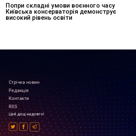
Попри складні умови воєнного часу
Київська консерваторія демонструє
високий рівень освіти
Стрiчка новин
Редакцiя
Контакти
RSS
Цей дощ надовго!