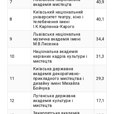
7
40,9
академія мистецтв
Київський національний
університет театру, кіно і
8
40,1
телебачення імені
І.К.Карпенка-Карого
Львівська національна
9
музична академія імені
34,4
М.В.Лисенка
Національна академія
10
керівних кадрів культури і
31,3
мистецтв
Київська державна
академія декоративно-
11
прикладного мистецтва і
29,3
дизайну імені Михайла
Бойчука
Луганська державна
12
академія культури і
17,1
мистецтв
Закарпатська академія