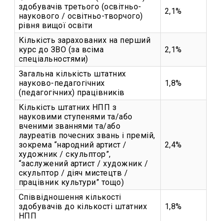
здобувачів третього (освітньо-
2,1%
наукового / освітньо-творчого)
рівня вищої освіти
Кількість зарахованих на перший
курс до ЗВО (за всіма
2,1%
спеціальностями)
Загальна кількість штатних
науково-педагогічних
1,8%
(педагогічних) працівників
Кількість штатних НПП з
науковими ступенями та/або
вченими званнями та/або
лауреатів почесних звань і премій,
зокрема “народний артист /
2,4%
художник / скульптор”,
“заслужений артист / художник /
скульптор / діяч мистецтв /
працівник культури” тощо)
Співвідношення кількості
здобувачів до кількості штатних
1,8%
НПП