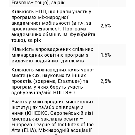
Erasmus+ тощо), за рік
Кількість НПП, що брали участь у
програмах міжнародної
академічної мобільності (в т.ч. за
2,5%
проєктами Erasmus+, Програма
академічних обмінів ім. Фулбрайта
тощо), за рік
Кількість впроваджених спільних
міжнародних освітніх програм з
1,5%
видачею подвійних дипломів
Кількість міжнародних культурно-
мистецьких, наукових та інших
проєктів (зокрема, Erasmus+) та
2,5%
програм, у яких беруть участь
здобувачі та/або НПП ЗВО
Участь у міжнародних мистецьких
інституціях та/або співпраця з
ними (ЮНЕСКО, Європейській лізі
мистецьких закладів освіти –
European League of Institutes of the
Arts (ELIA), Міжнародній асоціації