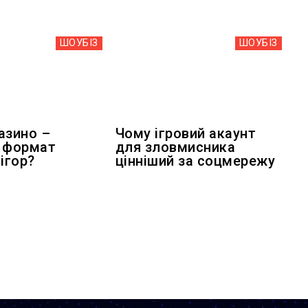
ШОУБIЗ
ШОУБIЗ
азино –
Чому ігровий акаунт
 формат
для зловмисника
ігор?
цінніший за соцмережу