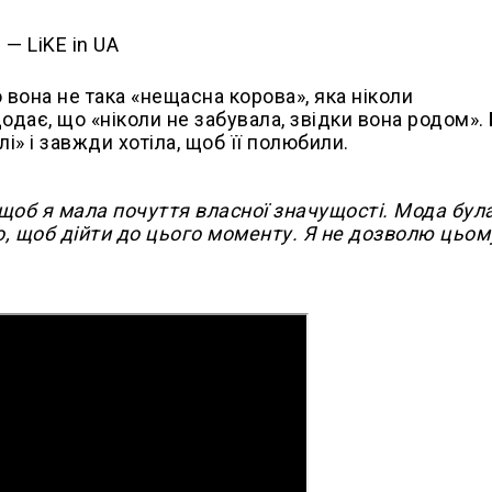
о вона не така «нещасна корова», яка ніколи
 додає, що «ніколи не забувала, звідки вона родом»
і» і завжди хотіла, щоб її полюбили.
щоб я мала почуття власної значущості. Мода бул
о, щоб дійти до цього моменту. Я не дозволю цьом