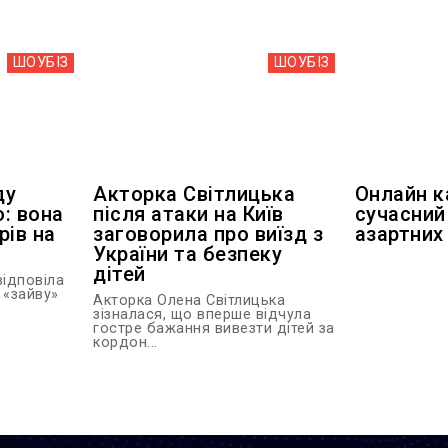
ШОУБIЗ
ШОУБIЗ
ду
Акторка Світлицька
Онлайн к
: вона
після атаки на Київ
сучасний
рів на
заговорила про виїзд з
азартних 
України та безпеку
дітей
ідповіла
 «зайву»
Акторка Олена Світлицька
зізналася, що вперше відчула
гостре бажання вивезти дітей за
кордон...