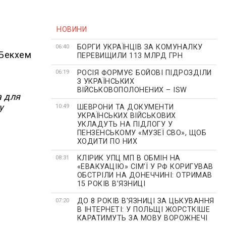
НОВИНИ
БОРГИ УКРАЇНЦІВ ЗА КОМУНАЛКУ
06:40
. Бекхем
ПЕРЕВИЩИЛИ 113 МЛРД ГРН
РОСІЯ ФОРМУЄ БОЙОВІ ПІДРОЗДІЛИ
06:19
З УКРАЇНСЬКИХ
ВІЙСЬКОВОПОЛОНЕНИХ – ISW
а для
у
ШЕВРОНИ ТА ДОКУМЕНТИ
10:49
УКРАЇНСЬКИХ ВІЙСЬКОВИХ
УКЛАДУТЬ НА ПІДЛОГУ У
ПЕНЗЕНСЬКОМУ «МУЗЕЇ СВО», ЩОБ
ХОДИТИ ПО НИХ
КЛІРИК УПЦ МП В ОБМІН НА
08:31
«ЕВАКУАЦІЮ» СІМʼЇ У РФ КОРИГУВАВ
ОБСТРІЛИ НА ДОНЕЧЧИНІ: ОТРИМАВ
15 РОКІВ ВʼЯЗНИЦІ
ДО 8 РОКІВ В'ЯЗНИЦІ ЗА ЦЬКУВАННЯ
07:20
В ІНТЕРНЕТІ: У ПОЛЬЩІ ЖОРСТКІШЕ
КАРАТИМУТЬ ЗА МОВУ ВОРОЖНЕЧІ