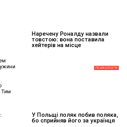
Наречену Роналду назвали
товстою: вона поставила
хейтерів на місце
хем
ружини
ПСИХОЛОГІЯ
р
. Тим
У Польщі поляк побив поляка,
:
бо сприйняв його за українця