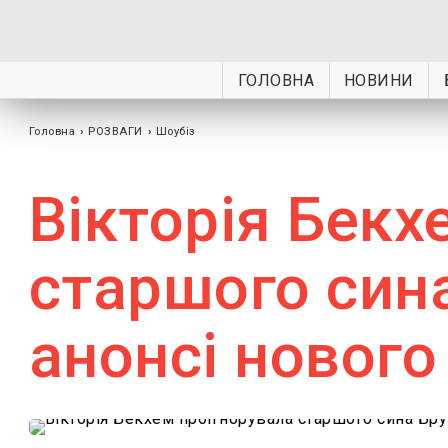
ГОЛОВНА
НОВИНИ
Головна
›
РОЗВАГИ
›
Шоубiз
Вікторія Бекх
старшого сина
анонсі нового