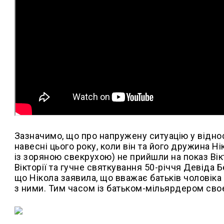
Зазначимо, що про напружену ситуацію у віднос
навесні цього року, коли він та його дружина Н
із зоряною свекрухою) не прийшли на показ Ві
Вікторії та гучне святкування 50-річчя Девіда 
що Нікола заявила, що вважає батьків чоловіка 
з ними. Тим часом із батьком-мільярдером своє