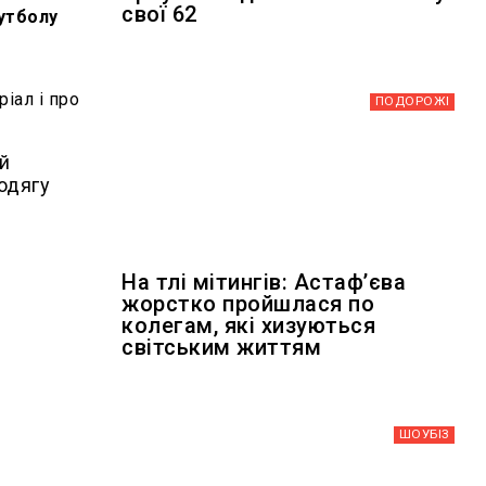
свої 62
футболу
о
іал і про
ПОДОРОЖІ
ій
 одягу
На тлі мітингів: Астафʼєва
жорстко пройшлася по
колегам, які хизуються
світським життям
ШОУБIЗ