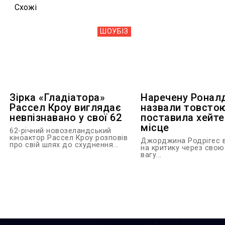
Схожi
ШОУБIЗ
Зірка «Гладіатора»
Наречену Ронал
Рассел Кроу виглядає
назвали товстою
невпізнавано у свої 62
поставила хейте
місце
62-річний новозеландський
кіноактор Рассел Кроу розповів
Джорджина Родрігес в
про свій шлях до схуднення...
на критику через свою
вагу...