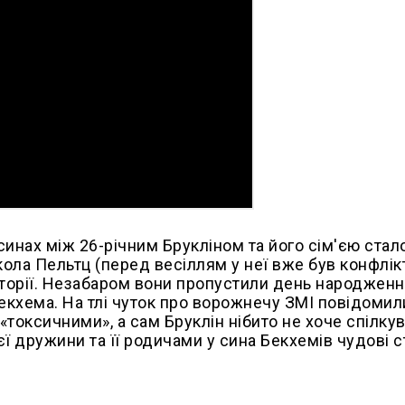
инах між 26-річним Брукліном та його сім'єю стал
ікола Пельтц (перед весіллям у неї вже був конфлік
кторії. Незабаром вони пропустили день народжен
Бекхема. На тлі чуток про ворожнечу ЗМІ повідомил
«токсичними», а сам Бруклін нібито не хоче спілку
ї дружини та її родичами у сина Бекхемів чудові с