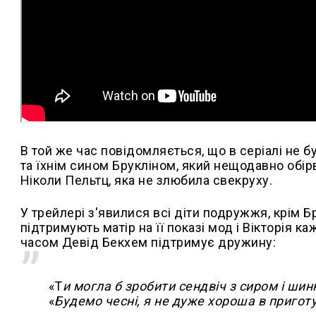
В той же час повідомляється, що в серіалі не 
та їхнім сином Брукліном, який нещодавно обір
Ніколи Пельтц, яка не злюбила свекруху.
У трейлері з'явилися всі діти подружжя, крім Б
підтримують матір на її показі мод і Вікторія ка
часом Девід Бекхем підтримує дружину:
«Т
и могла б зробити сендвіч з сиром і ши
«
Будемо чесні, я не дуже хороша в приготу