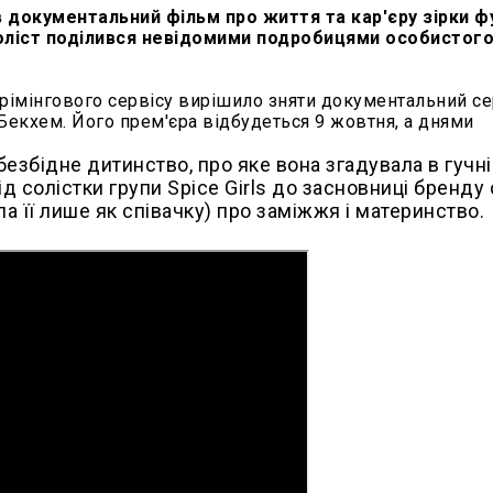
ав документальний фільм про життя та кар'єру зірки 
боліст поділився невідомими подробицями особистог
рімінгового сервісу вирішило зняти документальний сер
Бекхем. Його прем'єра відбудеться 9 жовтня, а днями
 безбідне дитинство, про яке вона згадувала в гучн
д солістки групи Spice Girls до засновниці бренду
а її лише як співачку) про заміжжя і материнство.