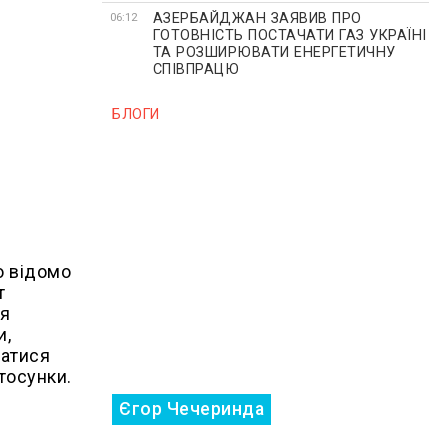
АЗЕРБАЙДЖАН ЗАЯВИВ ПРО
06:12
ГОТОВНІСТЬ ПОСТАЧАТИ ГАЗ УКРАЇНІ
ТА РОЗШИРЮВАТИ ЕНЕРГЕТИЧНУ
СПІВПРАЦЮ
БЛОГИ
о відомо
т
ня
и,
ватися
тосунки.
Єгор Чечеринда