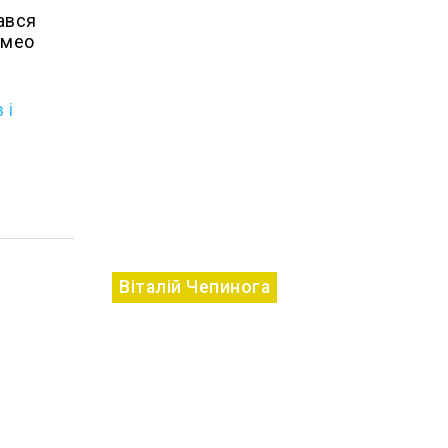
лався
омео
 і
Віталій Чепинога