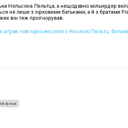
батька Нельсона Пельтца, а нещодавно мільярдер вк
ться не лише з зірковими батьками, а й з братами Р
ких він теж проігнорував.
 зіграв повторно весілля з Ніколою Пельтц: батьків
ий фільм