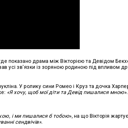
буде показано драма між Вікторією та Девідом Бек
вав усі зв'язки із зоряною родиною під впливом д
рукліна. У ролику сини Ромео і Круз та дочка Харпе
же:
«Я хочу, щоб мої діти та Девід пишалися мною
»
нкою, і ми пишалися б тобою
», на що Вікторія жартує
ванні сендвічів».