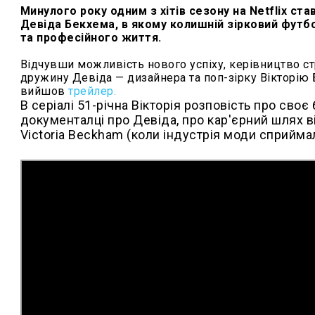
Минулого року одним з хітів сезону на Netflix ст
Девіда Бекхема, в якому колишній зірковий фут
та професійного життя.
Відчувши можливість нового успіху, керівництво ст
дружину Девіда — дизайнера та поп-зірку Вікторію 
вийшов
трейлер.
В серіалі 51-річна Вікторія розповість про своє
документалці про Девіда, про кар'єрний шлях ві
Victoria Beckham (коли індустрія моди сприймал