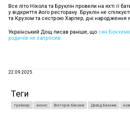
Все літо Нікола та Бруклін провели на яхті її 
у відкриття його ресторану. Бруклін не спілкує
та Крузом та сестрою Харпер, дні народження я
Український Дощ писав раніше, що
син Бекхемів
родичів не запросив.
22.09.2025
Теги
трейлер
анонс
Вікторія бекхем
Девід Бекхем
нов