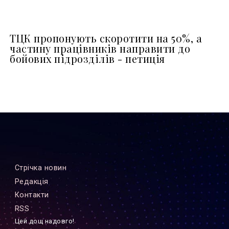
ТЦК пропонують скоротити на 50%, а
частину працівників направити до
бойових підрозділів - петиція
Стрiчка новин
Редакцiя
Контакти
RSS
Цей дощ надовго!