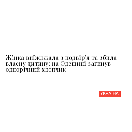
Жінка виїжджала з подвір’я та збила
власну дитину: на Одещині загинув
однорічний хлопчик
УКРАЇНА