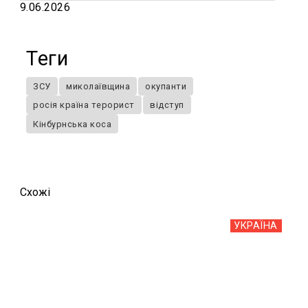
9.06.2026
Теги
ЗСУ
миколаївщина
окупанти
росія країна терорист
відступ
Кінбурнська коса
Схожi
УКРАЇНА