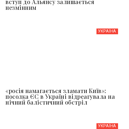
вступ до Альянсу залишається
незмінним
УКРАЇНА
«росія намагається зламати Київ»:
посолка ЄС в Україні відреагувала на
нічний балістичний обстріл
УКРАЇНА