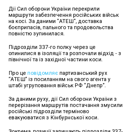
Дії Сил оборони України перекрили
маршрути забезпечення російських військ
на косі. За даними "АТЕШ", доставка
боєприпасів, пального та продовольства
повністю зупинилася.
Підрозділи 337-го полку через це
опинилися в ізоляції та розпочали відхід - з
північної та із західної частини коси.
Про це
повідомляє
партизанський рух
“АТЕШ” із посиланням на свого агента у
штабі угруповання військ РФ “Днепр”.
За даними руху, дії Сил оборони України з
перерізання маршрутів постачання змусили
російські підрозділи терміново
евакуюватися з Кінбурнської коси.
Зокрема, позиції залишають підрозділи 337-