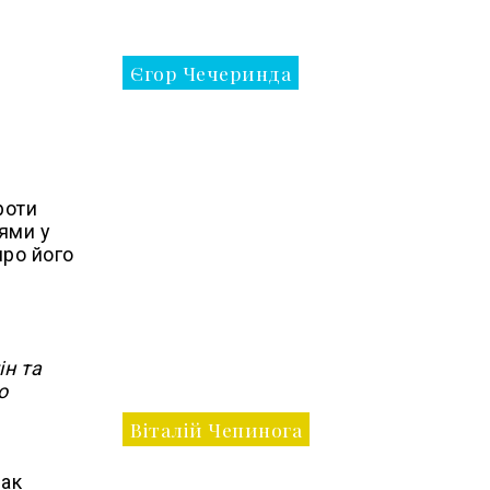
Єгор Чечеринда
.
роти
тями у
про його
ін та
о
Віталій Чепинога
зак