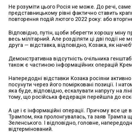
Не розуміти цього Росія не може. До речі, саме
представницькому рівні фактично ставить крап
повторення подій лютого 2022 року: або вторгне
Відповідно, путін, щоби зберегти хорошу міну п
весь мілітарний. Але розділяти ці дві події не
друга
—
відставка, відповідно, Козака, як начеб
Демонстративна відсутність очільника генштаб
також є частиною інформаційних операцій Кре
Напередодні відставки Козака росіяни активно
посунути через його помірковані позиції. І нат
яка буде, відповідно, ескалувати напругу на лі
тому, що російська федерація перейшла до ескал
А це і є інформаційні операції. Причому все це 
Трампом, яка пролонгувалась, та заяв Трампа щ
Зеленського. І відповідно, головне, напередодн
відтермінований.