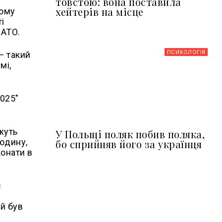
товстою: вона поставила
хейтерів на місце
щому
і
НАТО.
ПСИХОЛОГІЯ
—
такий
мі,
2025"
жуть
У Польщі поляк побив поляка,
людину,
бо сприйняв його за українця
конати в
з
ий був