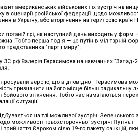
 візит американських військових і їх зустріч на ви
ку в сценарії російської федерації щодо можливост
ння в Україну, або вторгнення на територію країн 
ри поганій грі, на наступний день виходить у формі
 можна. Тобто перша подія
—
це путін в мілітарній фор
то представника "партії миру".
у ЗС рф Валерія Герасимова на навчаннях "Запад-
мля.
 просували версію, що відповідно і Герасимова мо
омість призначити на його місце більш радикальну 
нії бойового зіткнення. Тобто нас намагаються пере
ації ситуації.
відбувається на тлі можливої зустрічі Зеленського 
одо можливості трьохсторонньої зустрічі Путіна і
і прийняття Єврокомісією 19-го пакету санкцій, як