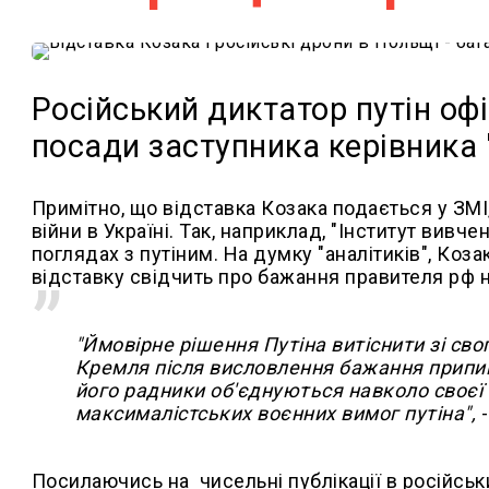
Російський диктатор путін оф
посади заступника керівника "
Примітно, що відставка Козака подається у ЗМІ,
війни в Україні. Так, наприклад, "Інститут вивч
поглядах з путіним. На думку "аналітиків", Коз
відставку свідчить про бажання правителя рф н
"
Ймовірне рішення Путіна витіснити зі св
Кремля після висловлення бажання припинит
його радники об'єднуються навколо своєї 
максималістських воєнних вимог путіна",
-
Посилаючись на чисельні публікації в російськи