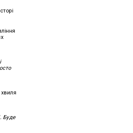
сторі
вління
их
ф.
і
росто
 хвиля
. Буде