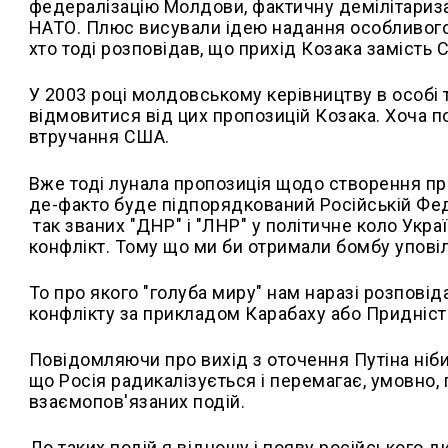
федералізацію Молдови, фактичну демілітаризаці
НАТО. Плюс висували ідею надання особливого ст
хто тоді розповідав, що прихід Козака замість
У 2003 році молдовському керівництву в особі 
відмовитися від цих пропозицій Козака. Хоча по
втручання США.
Вже тоді лунала пропозиція щодо створення про
де-факто буде підпорядкований Російській Фед
так званих "ДНР" і "ЛНР" у політичне коло Укра
конфлікт. Тому що ми би отримали бомбу уповіл
То про якого "голуба миру" нам наразі розпо
конфлікту за прикладом Карабаху або Придніст
Повідомляючи про вихід з оточення Путіна ніби
що Росія радикалізується і перемагає, умовно, п
взаємопов'язаних подій.
До таких подій я відношу і появу російського д