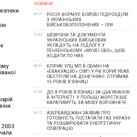
НОВИНИ
безпеки.
РОСІЯ ФОРМУЄ БОЙОВІ ПІДРОЗДІЛИ
06:19
З УКРАЇНСЬКИХ
цію
ВІЙСЬКОВОПОЛОНЕНИХ – ISW
ШЕВРОНИ ТА ДОКУМЕНТИ
10:49
УКРАЇНСЬКИХ ВІЙСЬКОВИХ
не
УКЛАДУТЬ НА ПІДЛОГУ У
ПЕНЗЕНСЬКОМУ «МУЗЕЇ СВО», ЩОБ
ХОДИТИ ПО НИХ
тому
КЛІРИК УПЦ МП В ОБМІН НА
08:31
«ЕВАКУАЦІЮ» СІМʼЇ У РФ КОРИГУВАВ
званої
ОБСТРІЛИ НА ДОНЕЧЧИНІ: ОТРИМАВ
15 РОКІВ ВʼЯЗНИЦІ
ДО 8 РОКІВ В'ЯЗНИЦІ ЗА ЦЬКУВАННЯ
07:20
В ІНТЕРНЕТІ: У ПОЛЬЩІ ЖОРСТКІШЕ
нарій
КАРАТИМУТЬ ЗА МОВУ ВОРОЖНЕЧІ
аїни.
АЗЕРБАЙДЖАН ЗАЯВИВ ПРО
06:12
ГОТОВНІСТЬ ПОСТАЧАТИ ГАЗ УКРАЇНІ
ТА РОЗШИРЮВАТИ ЕНЕРГЕТИЧНУ
у 2003
СПІВПРАЦЮ
чала