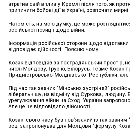
втратив свій вплив у Кремлі після того, як прот
припинити бойові дії в Україні, розпочати мир
Натомість, на мою думку, це може розглядатис
російської позиції щодо війни.
Інформація російської сторони щодо відставки 
відповідає дійсності. Поясню чому.
Козак відповідав за пострадянський простір, не 
числі Молдову, Грузію, Білорусь. І саме Козак 
Придністровсько-Молдавської Республіки, але н
Під час так званих "Мінських зустрічей" росій
ліберальнішу, на відміну від Суркова, людину. 
урегулювання війни на Сході України запропон
Але це не відповідало дійсності.
Козак свого часу був пов'язаний із так звани
році запропонував для Молдови "формулу Коз