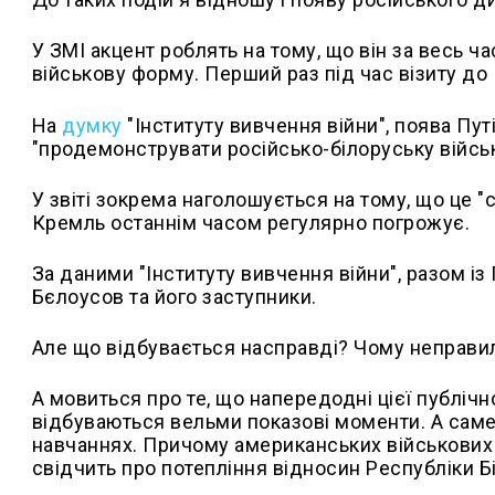
У ЗМІ акцент роблять на тому, що він за весь 
військову форму. Перший раз під час візиту до 
На
думку
"Інституту вивчення війни", поява Пу
"продемонструвати російсько-білоруську військ
У звіті зокрема наголошується на тому, що це "си
Кремль останнім часом регулярно погрожує.
За даними "Інституту вивчення війни", разом із
Бєлоусов та його заступники.
Але що відбувається насправді? Чому неправи
А мовиться про те, що напередодні цієї публічної
відбуваються вельми показові моменти. А сам
навчаннях. Причому американських військових з
свідчить про потепління відносин Республіки 