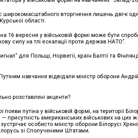
час широкомасштабного вторгнення лишень двічі од
Курської області.
тіна 16 вересня у військовій формі може бути спро
ову силу на тлі ескалації проти держав НАТО".
гнал" для Польщі, Норвегії, країн Балтії та Фінлянд
 Путіним навчання відвідали міністр оборони Андрі
льно розставлені акценти?
 появи путіна у військовій формі, на території Біло
е
—
присутність американських військових на цих ж
устрічає особисто міністр оборони Білорусі Хренін
Білорусь зі Сполученими Штатами.