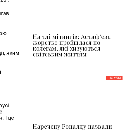
ягав
бою
На тлі мітингів: Астафʼєва
жорстко пройшлася по
колегам, які хизуються
ії, яким
світським життям
й
ШОУБIЗ
русі
е
. І це
Наречену Роналду назвали