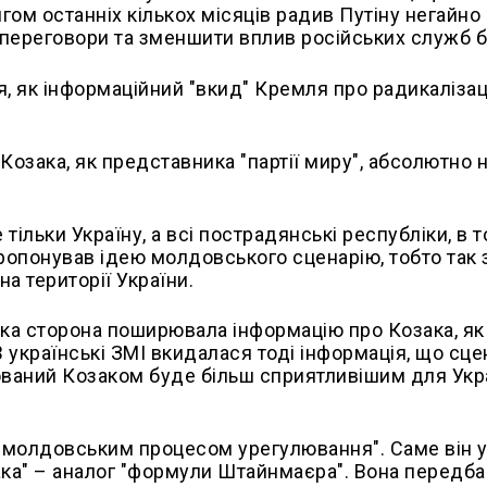
ягом останніх кількох місяців радив Путіну негайно
ні переговори та зменшити вплив російських служб 
я, як інформаційний "вкид" Кремля про радикаліза
Козака, як представника "партії миру", абсолютно 
тільки Україну, а всі пострадянські республіки, в 
пропонував ідею молдовського сценарію, тобто так 
а території України.
ська сторона поширювала інформацію про Козака, як
В українські ЗМІ вкидалася тоді інформація, що сце
ований Козаком буде більш сприятливішим для Укр
м "молдовським процесом урегулювання". Саме він 
ака"
–
аналог "формули Штайнмаєра". Вона передба