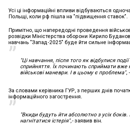
Усі ці інформаційні впливи відбуваються одноч
Польщі, коли рф пішла на "підвищення ставок".
Примітно, що напередодні проведення військов
розвідки Міністерства оборони Кирило Буданов
навчань "Запад-2025" буде йти сильне інформац
"Ці навчання, після того як відбулися поді
сприйняття. Їх починають сприймати вже н
військові маневри. І в цьому є проблема"
,
За словами керівника ГУР, з перших днів поча
інформаційного загострення.
"Вкиди будуть йти абсолютно з усіх боків. В
нагнітатися істерія",-
заявив він.