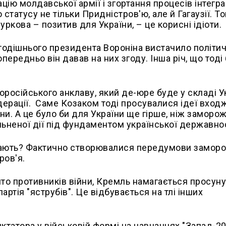
ю молдавської армії і згортання процесів інтеграц
атусу не тільки Придністров'ю, але й Гагаузії. Том
 Суркова
–
позитив для України,
–
це корисні ідіоти.
тодішнього президента Вороніна вистачило політич
передньо він давав на них згоду. Інша річ, що тоді
російського анклаву, який де-юре буде у складі Ук
ерації. Саме Козаком тоді просувалися ідеї вход
їни. А це було би для України ще гірше, ніж заморо
ьненої дії під фундаментом української державнос
відають? Фактично створювалися передумови замор
ров'я.
то противників війни, Кремль намагається просунут
артія "яструбів". Це відбувається на тлі інших
иктатора у військовій формі на навчаннях "Запад-20