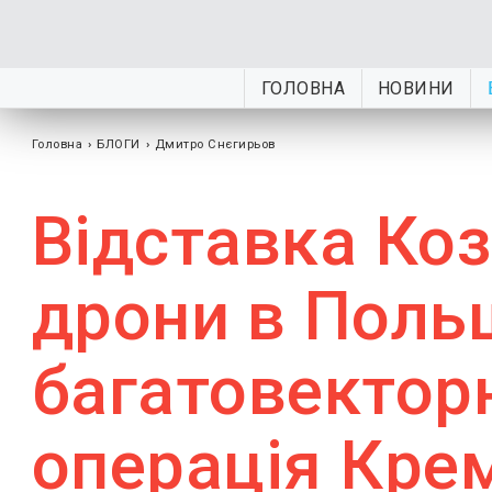
ГОЛОВНА
НОВИНИ
Головна
›
БЛОГИ
›
Дмитро Снєгирьов
Відставка Коз
дрони в Польщ
багатовектор
операція Кре