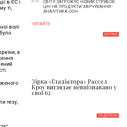
ії в ЄС і
СВІТУ ЗАГРОЖУЄ НОВИЙ СТРИБОК
06:06
ЦІН НА ПРОДУКТИ ХАРЧУВАННЯ -
у ті,
АНАЛІТИКА ООН
ЧИТАЙТЕ
ної волі
 було
ШОУБIЗ
раїни, а
ження
жений
ті.
Зірка «Гладіатора» Рассел
оженого
Кроу виглядає невпізнавано у
свої 62
и тезу,
ПОДОРОЖІ
25".