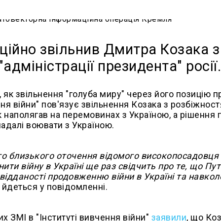
іційно звільнив Дмитра Козака з
адміністрації президента" росії
 як звільнення "голуба миру" через його позицію п
ення війни" пов'язує звільнення Козака з розбіжнос
ак наполягав на перемовинах з Україною, а рішення 
адалі воювати з Україною.
ого близького оточення відомого високопосадовця
и війну в Україні ще раз свідчить про те, що Пут
відданості продовженню війни в Україні та навкол
 йдеться у повідомленні.
х ЗМІ в "Інституті вивчення війни"
заявили
, що Ко