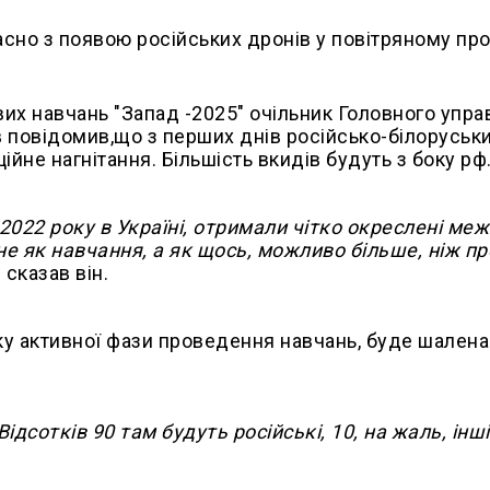
асно з появою російських дронів у повітряному про
их навчань "Запад -2025" очільник Головного упра
 повідомив,що з перших днів російсько-білоруськ
ійне нагнітання. Більшість вкидів будуть з боку р
ї 2022 року в Україні, отримали чітко окреслені меж
е як навчання, а як щось, можливо більше, ніж п
 - сказав він.
тку активної фази проведення навчань, буде шалена
ідсотків 90 там будуть російські, 10, на жаль, інші