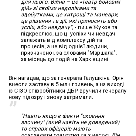
для нього. Війна – це «театр бойових
дій» зі своїми недоліками та
здобутками, це хитрощі та маневри,
це рішення та дії, які приносять або
успіх, або невдачу",
- пише Жуков та
підкреслює, що ці успіхи чи невдачі
залежать від комплексу дій та
процесів, а не від однієї людини,
призначеної, за словами "Маршала",
за місяць до подій на Харківщині.
Він нагадав, що за генерала Галушкіна Юрія
внесли заставу в 5 млн гривень, а на виході
із СІЗО співробітники ДБР вручили генералу
нову підозру і знову затримали.
"Навіть якщо є факти "скоєння
злочину" (який навіть не доведений)
то справи офіцерів мають
розглядати грамотно та з честю. Він