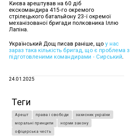
Києва арештував на 60 діб
екскомандира 415-го окремого
стрілецького батальйону 23-ї окремої
механізованої бригади полковника Іллю
Лапіна.
Український Дощ писав раніше, що
у нас
зараз така кількість бригад, що є проблема з
підготовленими командирами - Сирський
.
24.01.2025
Теги
Арешт
права і свободи
захисник україни
моральні принципи
норми закону
офіцерська честь