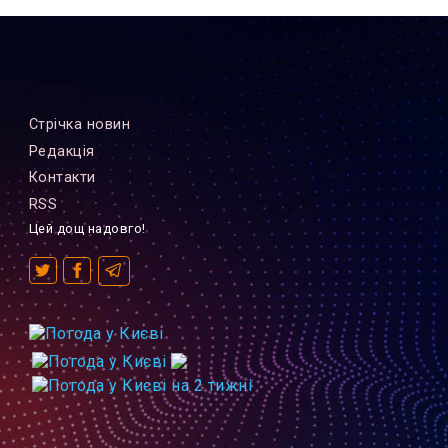
Стрiчка новин
Редакцiя
Контакти
RSS
Цей дощ надовго!