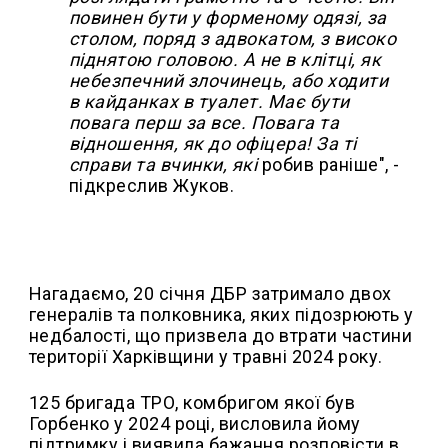
повинен бути у форменому одязі, за
столом, поряд з адвокатом, з високо
піднятою головою. А не в клітці, як
небезпечний злочинець, або ходити
в кайданках в туалет. Має бути
повага перш за все. Повага та
відношення, як до офіцера! За ті
справи та вчинки, які
робив раніше", -
підкреслив Жуков.
Нагадаємо, 20 січня ДБР затримало двох
генералів та полковника, яких підозрюють у
недбалості, що призвела до втрати частини
території Харківщини у травні 2024 року.
125 бригада ТРО, комбригом якої був
Горбенко у 2024 році, висловила йому
підтримку і виявила бажання розповісти в