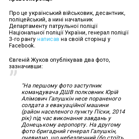
Про це український військовик, десантник,
поліцейський, а нині начальник
Департаменту патрульної поліції
Національної поліції України, генерал поліції
3-го рангу
написав
на своїй сторінці у
Facebook.
Євгеній Жуков опублікував два фото,
зазначивши:
"На першому фото заступник
командувача ДШВ полковник Юрій
Алімович Галушкін несе пораненого
солдата з евакуаційної машини
(район населеного пункту Піски, 2014
рік) під час виконання завдань у
Донецькому аеропорту. На другому
фото бригадний генерал Галушкін,
очевидно, що небезпечний (бо стоїть