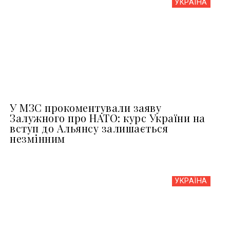
УКРАЇНА
У МЗС прокоментували заяву
Залужного про НАТО: курс України на
вступ до Альянсу залишається
незмінним
УКРАЇНА