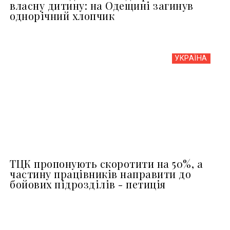
власну дитину: на Одещині загинув
однорічний хлопчик
УКРАЇНА
ТЦК пропонують скоротити на 50%, а
частину працівників направити до
бойових підрозділів - петиція