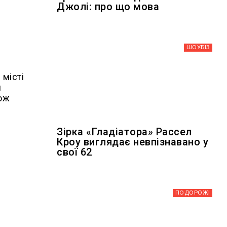
Джолі: про що мова
ШОУБIЗ
 місті
я
кож
Зірка «Гладіатора» Рассел
Кроу виглядає невпізнавано у
свої 62
ПОДОРОЖІ