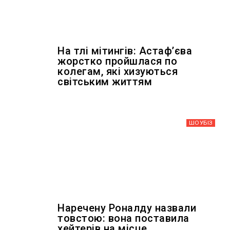
На тлі мітингів: Астафʼєва
жорстко пройшлася по
колегам, які хизуються
світським життям
ШОУБIЗ
Наречену Роналду назвали
товстою: вона поставила
хейтерів на місце