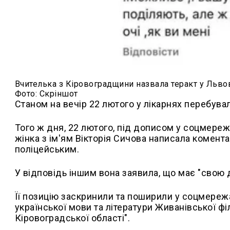
Вчителька з Кіровоградщини назвала теракт у Льво
Фото: Скріншот
Станом на вечір 22 лютого у лікарнях перебува
Того ж дня, 22 лютого, під дописом у соцмережі 
жінка з ім'ям Вікторія Сичова написала комента
поліцейським.
У відповідь іншим вона заявила, що має "свою д
Її позицію заскринили та поширили у соцмереж
української мови та літератури Живанівської фі
Кіровоградської області".