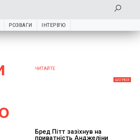
РОЗВАГИ
ІНТЕРВ'Ю
и
ЧИТАЙТЕ
ШОУБIЗ
ю
Бред Пітт зазіхнув на
приватність Анджеліни