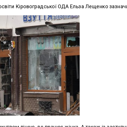
 освіти Кіровоградської ОДА Ельза Лещенко зазнач
вництвом ліцею, де працює жінка. А також із заступ