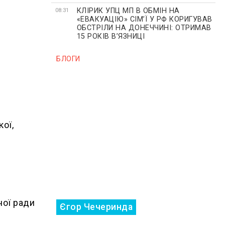
КЛІРИК УПЦ МП В ОБМІН НА
08:31
«ЕВАКУАЦІЮ» СІМʼЇ У РФ КОРИГУВАВ
ОБСТРІЛИ НА ДОНЕЧЧИНІ: ОТРИМАВ
15 РОКІВ ВʼЯЗНИЦІ
БЛОГИ
кої,
ної ради
Єгор Чечеринда