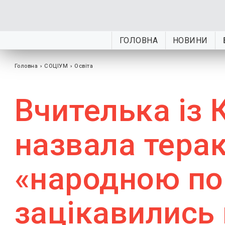
ГОЛОВНА
НОВИНИ
Головна
›
СОЦІУМ
›
Освіта
Вчителька із
назвала терак
«народною по
зацікавились