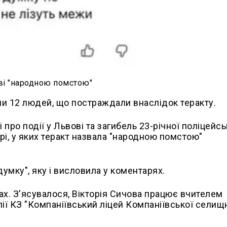
ві "народною помстою"
ли 12 людей, що постраждали внаслідок теракту.
про події у Львові та загибель 23-річної поліцейсь
рі, у яких теракт назвала "народною помстою"
умку", яку і висловила у коментарях.
ах. З'ясувалося, Вікторія Сичова працює вчителем
лії КЗ "Компаніївський ліцей Компаніївської селищ