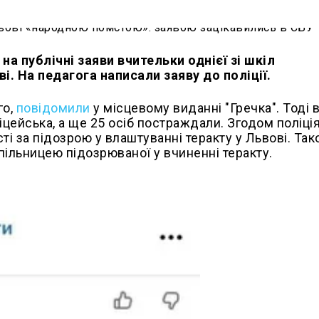
а публічні заяви вчительки однієї зі шкіл
. На педагога написали заяву до поліції.
го,
повідомили
у місцевому виданні "Гречка". Тоді в
ліцейська, а ще 25 осіб постраждали. Згодом поліці
ті за підозрою у влаштуванні теракту у Львові. Та
спільницею підозрюваної у вчиненні теракту.