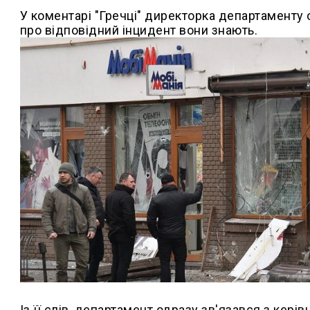
У коментарі "Гречці" директорка департаменту
про відповідний інцидент вони знають.
Із її слів, департамент одразу зв'язався з кері