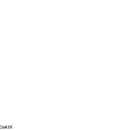
я
ської