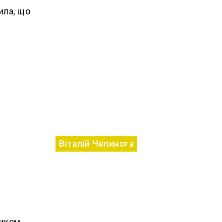
ила, що
Віталій Чепинога
ником