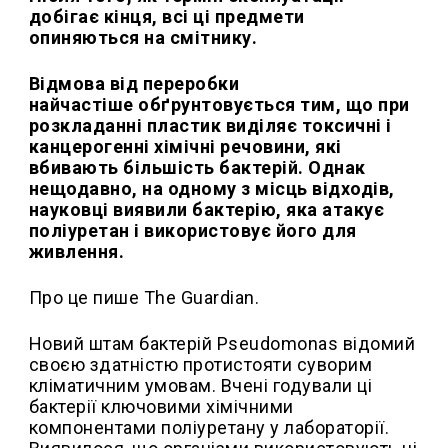
добігає кінця, всі ці предмети
опиняються на смітнику.
Відмова від переробки
найчастіше обґрунтовується тим, що при
розкладанні пластик виділяє токсичні і
канцерогенні хімічні речовини, які
вбивають більшість бактерій. Однак
нещодавно, на одному з місць відходів,
н
ауковці
виявили бактерію, яка атакує
поліуретан і використовує його для
живлення.
Про це пише The Guardian.
Новий штам бактерій Pseudomonas відомий
своєю здатністю протистояти суворим
кліматичним умовам. Вчені годували ці
бактерії ключовими хімічними
компонентами поліуретану у лабораторії.