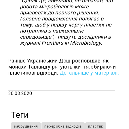
"Однак це, звичайно, не означає, що
робота мікробіологів може
призвести до повного рішення.
Г
оловне повідомлення полягає в
тому, щоб у першу чергу пластик не
потрапляв в навколишнє
середовище",- пишуть дослідники
в
журналі Frontiers in Microbiology.
Раніше Український Дощ розповідав, як
монахи Таїланду рятують життя, збираючи
пластикові відходи.
Детальніше у матеріалі.
30.03.2020
Теги
забруднення
переробка відходів
пластик