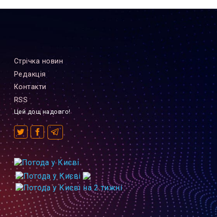
Стрiчка новин
Редакцiя
Контакти
RSS
Цей дощ надовго!