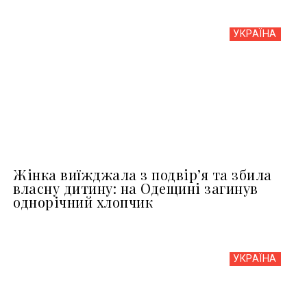
УКРАЇНА
Жінка виїжджала з подвір’я та збила
власну дитину: на Одещині загинув
однорічний хлопчик
УКРАЇНА