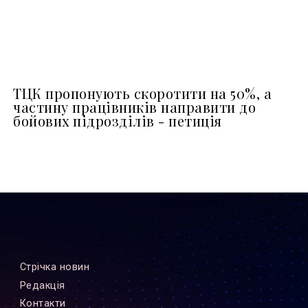
ТЦК пропонують скоротити на 50%, а
частину працівників направити до
бойових підрозділів - петиція
Стрiчка новин
Редакцiя
Контакти