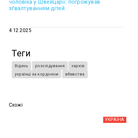
чоловіка у Швейцарії: погрожував
зґвалтуванням дітей
4.12.2025
Теги
Відень
розслідування
харків
українці за кордоном
вбивства
Схожi
УКРАЇНА