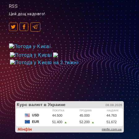
RSS
Цей дощ надовго!