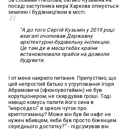
посаді заступника мера Харкова опікується
землею і будівництвом в місті.
"А до того Сергій Кузьмін у 2019 році
взагалі очолював Державну
архітектурно-будівельну інспекцію.
Це там де в масштабах країни
встановлювали прайси на дозволи
будувати.
І от мене накрило питання. Припустімо, що
цей непростий батько з угруповання Ігоря
Абрамовича (іфюноувотаймін) не був
корупціонером, не скирдував гроші. Тоді
навіщо комусь палити його сина в
"мерседесі" в ореолі чуток про
криптогаманці? Може він був би нафіг не
нужен вбивцям, якби був просто біженцем
середнього достатку?" - підсумував він.