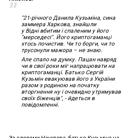
"21-річного Данила Кузьміна, сина
заммера Харкова, знайшли
у Відні вбитим і спаленим у його
"мерседесі". Його криптогаманці
хтось почистив. Чи то борги, чи то
трусонули мажора – не знаю.
Але спало на думку. Пацан навряд
чи в свої роки міг напрацювати на
криптогаманці. Батько Сергій
Кузьмін евакуював його з України
разом з родиною на початку
вторгнення ну і очевидно утримував
своїх біженців", - йдеться в
повідомленні.
За словами Ніколова, батько Кузьміна на