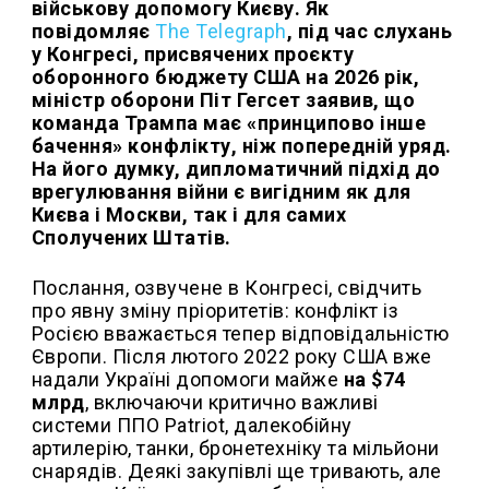
військову допомогу Києву. Як
повідомляє
The Telegraph
, під час слухань
у Конгресі, присвячених проєкту
оборонного бюджету США на 2026 рік,
міністр оборони Піт Гегсет заявив, що
команда Трампа має «принципово інше
бачення» конфлікту, ніж попередній уряд.
На його думку, дипломатичний підхід до
врегулювання війни є вигідним як для
Києва і Москви, так і для самих
Сполучених Штатів.
Послання, озвучене в Конгресі, свідчить
про явну зміну пріоритетів: конфлікт із
Росією вважається тепер відповідальністю
Європи. Після лютого 2022 року США вже
надали Україні допомоги майже
на $74
млрд
, включаючи критично важливі
системи ППО Patriot, далекобійну
артилерію, танки, бронетехніку та мільйони
снарядів. Деякі закупівлі ще тривають, але