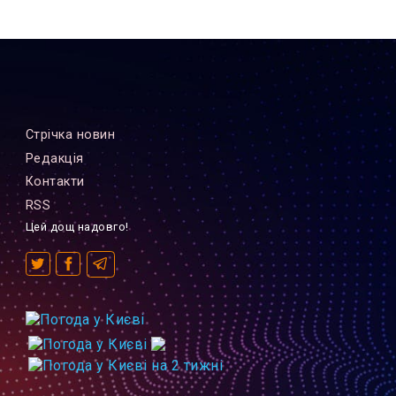
Стрiчка новин
Редакцiя
Контакти
RSS
Цей дощ надовго!