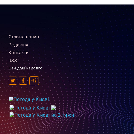
Стрiчка новин
Редакцiя
Контакти
RSS
Цей дощ надовго!