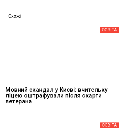
Схожi
ОСВІТА
Мовний скандал у Києві: вчительку
ліцею оштрафували після скарги
ветерана
ОСВІТА