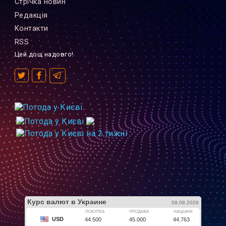
Стрiчка новин
Редакцiя
Контакти
RSS
Цей дощ надовго!