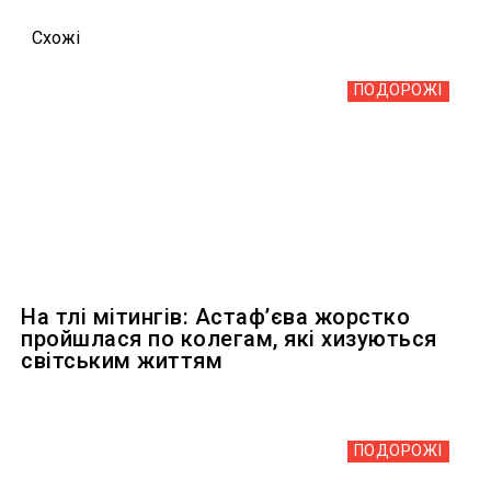
Схожi
ПОДОРОЖІ
На тлі мітингів: Астафʼєва жорстко
пройшлася по колегам, які хизуються
світським життям
ПОДОРОЖІ