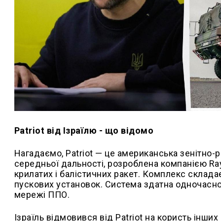
Patriot від Ізраїлю - що відомо
Нагадаємо, Patriot — це американська зенітно-
середньої дальності, розроблена компанією Ra
крилатих і балістичних ракет. Комплекс складає
пускових установок. Система здатна одночасно 
мережі ППО.
Ізраїль відмовився від Patriot на користь інши