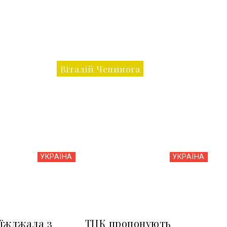
Віталій Чепинога
УКРАЇНА
УКРАЇНА
їжджала з
ТЦК пропонують