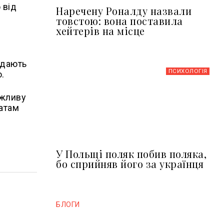
 від
Наречену Роналду назвали
товстою: вона поставила
хейтерів на місце
ідають
ПСИХОЛОГІЯ
.
ожливу
татам
У Польщі поляк побив поляка,
бо сприйняв його за українця
БЛОГИ