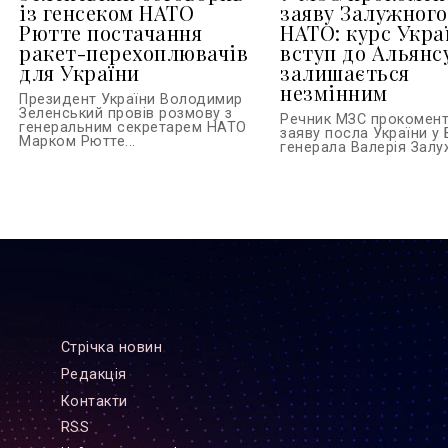
із генсеком НАТО
заяву Залужного
Рютте постачання
НАТО: курс Укра
ракет-перехоплювачів
вступ до Альянс
для України
залишається
незмінним
Президент України Володимир
Зеленський провів розмову з
Речник МЗС прокомен
генеральним секретарем НАТО
заяву посла України у 
Марком Рютте...
генерала Валерія Залуж
Стрiчка новин
Редакцiя
Контакти
RSS