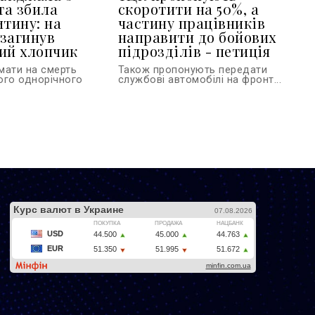
та збила
скоротити на 50%, а
итину: на
частину працівників
загинув
направити до бойових
ий хлопчик
підрозділів - петиція
мати на смерть
Також пропонують передати
ого однорічного
службові автомобілі на фронт...