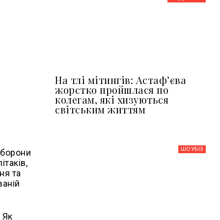
На тлі мітингів: Астафʼєва
жорстко пройшлася по
колегам, які хизуються
світським життям
ШОУБIЗ
оборони
ітаків,
ня та
ваній
 Як