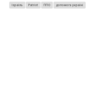
Ізраїль
Patriot
ППО
допомога україні