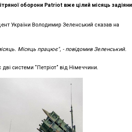
тряної оборони Patriot вже цілий місяць задіяни
дент України Володимир Зеленський сказав на
місяць. Місяць працює", - повідомив Зеленський.
 дві системи "Петріот" від Німеччини.