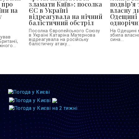
 про
зламати Київ»: посолка
подвір’я 
їни на
ЄС в Україні
власну д
у
відреагувала на нічний
Одещині 
балістичний обстріл
однорічн
Посолка Європейського Союзу
На Одещині 
в Україні Катаріна Матернова
збила власн
тував
відреагувала на російську
сина...
Британії,
балістичну атаку...
ного...