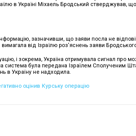
аїлю в Україні Міхаель Бродський стверджував, що
інформацію, зазначивши, що заяви посла не відпов
я вимагала від Ізраїлю роз'яснень заяви Бродського
ацію, і зокрема, Україна отримувала сигнал про м
Одна система була передана Ізраїлем Сполученим Ш
нь в Україну не надходила.
гативно оцінив Курську операцію