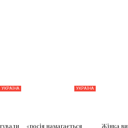
УКРАЇНА
УКРАЇНА
тували
«росія намагається
Жінка ви