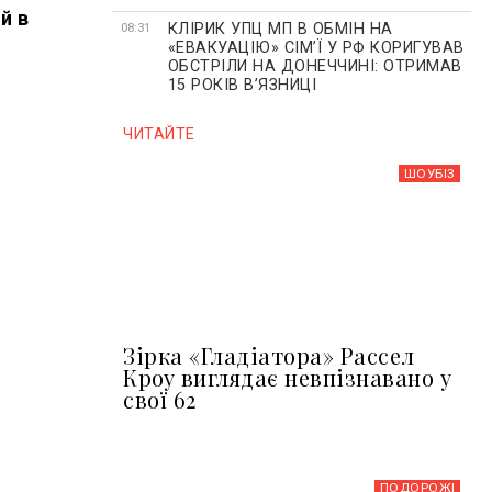
й в
КЛІРИК УПЦ МП В ОБМІН НА
08:31
«ЕВАКУАЦІЮ» СІМʼЇ У РФ КОРИГУВАВ
ОБСТРІЛИ НА ДОНЕЧЧИНІ: ОТРИМАВ
15 РОКІВ ВʼЯЗНИЦІ
ЧИТАЙТЕ
ШОУБIЗ
Зірка «Гладіатора» Рассел
Кроу виглядає невпізнавано у
свої 62
ПОДОРОЖІ