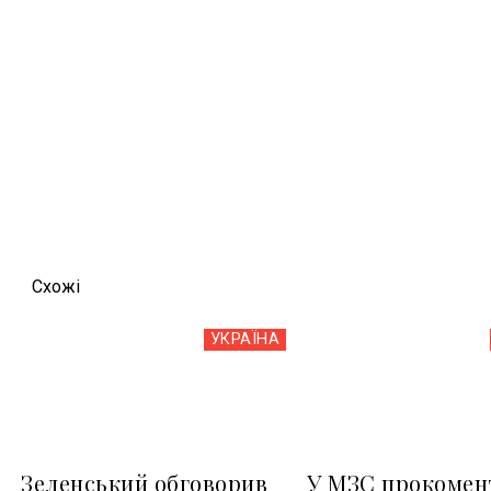
Схожi
УКРАЇНА
Зеленський обговорив
У МЗС прокомен