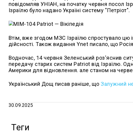
повідомляв УНІАН, на початку червня посол Ізр
Ізраїлю було надано Україні систему "Петріот".
Втім, вже згодом МЗС Ізраїлю спростувало цю 
дійсності. Також видання Ynet писало, що Росі
Водночас, 14 червня Зеленський роз'яснив ситу
передачу старих систем Patriot від Ізраїлю. 
Америки для відновлення. але станом на черве
Український Дощ писав раніше, що
Залужний не
30.09.2025
Теги