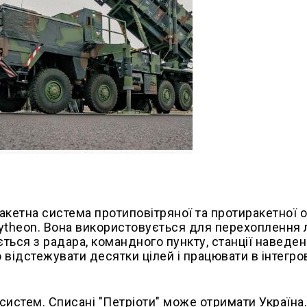
ракетна система протиповітряної та протиракетної 
ytheon. Вона використовується для перехоплення л
ться з радара, командного пункту, станції наведен
відстежувати десятки цілей і працювати в інтегро
х систем. Списані "Петріоти" може отримати Україна.