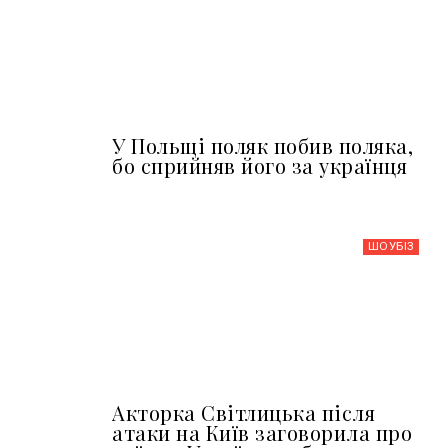
У Польщі поляк побив поляка,
бо сприйняв його за українця
ШОУБIЗ
Акторка Світлицька після
атаки на Київ заговорила про