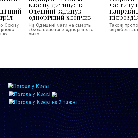
власну дитину: на
частину 
 нічний
Одещині загинув
направит
тріл
однорічний хлопчик
підрозділ
го Союзу
На Одещині мати на смерть
Також проп
тернова
збила власного однорічного
службові авт
ську
сина...