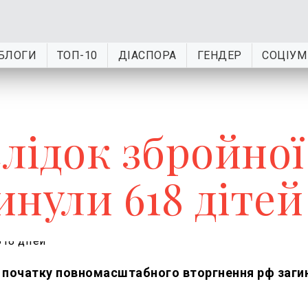
БЛОГИ
ТОП-10
ДІАСПОРА
ГЕНДЕР
СОЦІУМ
слідок збройної
инули 618 дітей
 з початку повномасштабного вторгнення рф заги