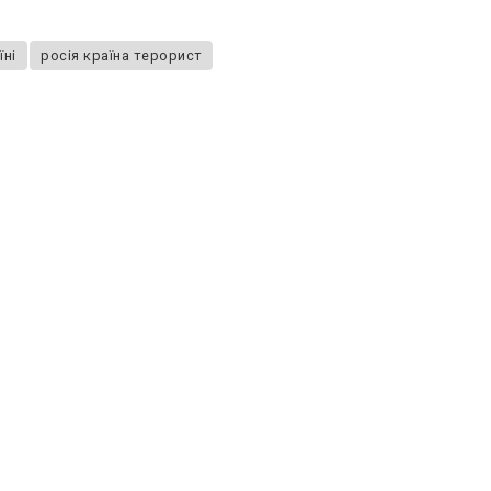
їні
росія країна терорист