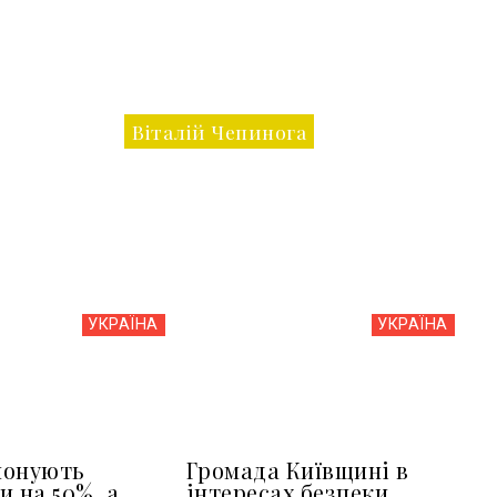
Віталій Чепинога
УКРАЇНА
УКРАЇНА
понують
Громада Київщині в
и на 50%, а
інтересах безпеки