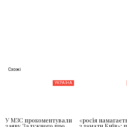
Схожi
УКРАЇНА
У МЗС прокоментували
«росія намагаєт
заяву Залужного про
зламати Київ»: 