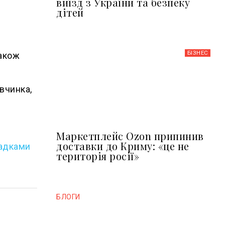
виїзд з України та безпеку
дітей
БІЗНЕС
також
вчинка,
Маркетплейс Ozon припинив
доставки до Криму: «це не
гадками
територія росії»
БЛОГИ