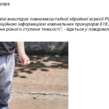
рора.
їні внаслідок повномасштабної збройної агресії Р
фіційною інформацією ювенальних прокурорів 618 
 різного ступеня тяжкості", - йдеться у повідомл