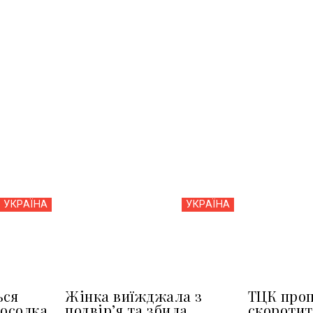
УКРАЇНА
УКРАЇНА
ься
Жінка виїжджала з
ТЦК про
посолка
подвір’я та збила
скоротит