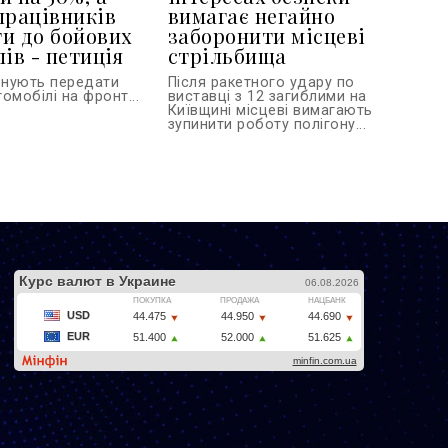
працівників
вимагає негайно
и до бойових
заборонити місцеві
ів - петиція
стрільбища
онують передати
Після ракетного удару по
омобілі на фронт...
виставці з 12 загиблими на
Київщині місцеві вимагають
зупинити роботу полігону...