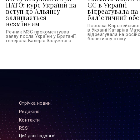
НАТО: курс України на
ЄС в Україні
вступ до Альянсу
відреагувала на
залишається
балістичний обс
незмінним
Посолка Європейсько
в Україні Катаріна Ма
Речник МЗС прокоментував
відреагувала на росій
заяву посла України у Британії,
балістичну атаку...
генерала Валерія Залужного...
Стрiчка новин
Редакцiя
Контакти
RSS
Цей дощ надовго!