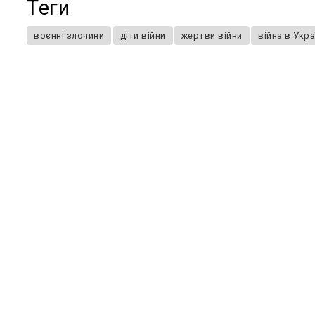
Теги
воєнні злочини
діти війни
жертви війни
війна в Укра