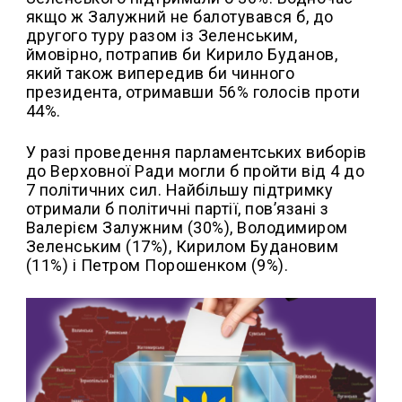
якщо ж Залужний не балотувався б, до
другого туру разом із Зеленським,
ймовірно, потрапив би Кирило Буданов,
який також випередив би чинного
президента, отримавши 56% голосів проти
44%.
У разі проведення парламентських виборів
до Верховної Ради могли б пройти від 4 до
7 політичних сил. Найбільшу підтримку
отримали б політичні партії, пов’язані з
Валерієм Залужним (30%), Володимиром
Зеленським (17%), Кирилом Будановим
(11%) і Петром Порошенком (9%).