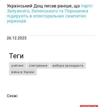
Український Дощ писав раніше, що
п
артії
Залужного, Зеленського та Порошенка
лідирують в електоральних симпатіях
українців .
26.12.2025
Теги
рейтинг
опитування
вибори президента
війна в Україні
Схожi