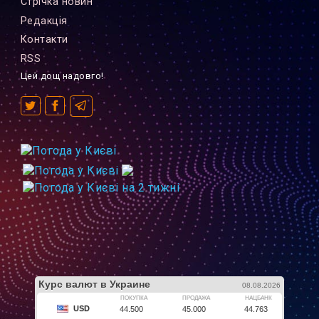
Стрiчка новин
Редакцiя
Контакти
RSS
Цей дощ надовго!