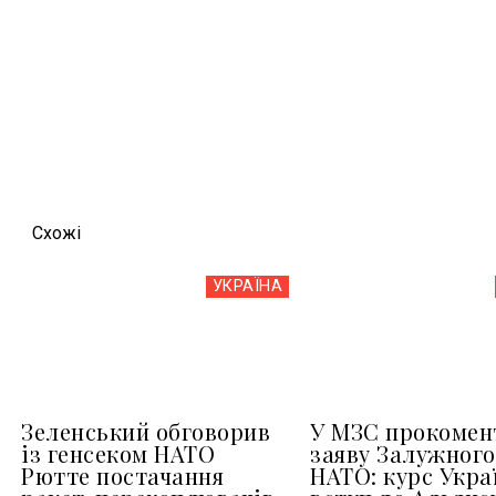
Схожi
УКРАЇНА
Зеленський обговорив
У МЗС прокомен
із генсеком НАТО
заяву Залужного
Рютте постачання
НАТО: курс Укра