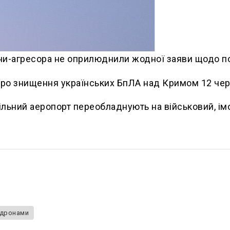
їни-агресора не оприлюднили жодної заяви щодо по
про знищення українських БпЛА над Кримом 12 чер
ільний аеропорт переобладнують на військовий, імо
 дронами