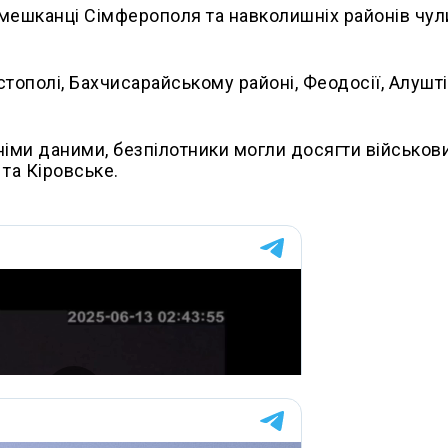
0 мешканці Сімферополя та навколишніх районів чул
стополі, Бахчисарайському районі, Феодосії, Алушті,
німи даними, безпілотники могли досягти військов
 та Кіровське.