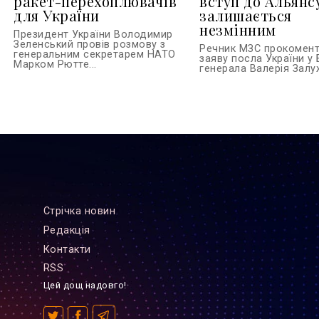
ракет-перехоплювачів
вступ до Альянс
для України
залишається
незмінним
Президент України Володимир
Зеленський провів розмову з
Речник МЗС прокомен
генеральним секретарем НАТО
заяву посла України у 
Марком Рютте...
генерала Валерія Залуж
Стрiчка новин
Редакцiя
Контакти
RSS
Цей дощ надовго!