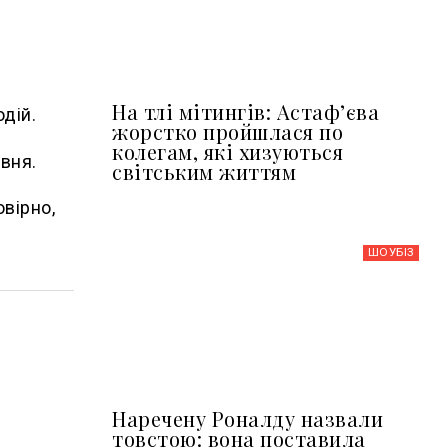
На тлі мітингів: Астафʼєва
дій.
жорстко пройшлася по
колегам, які хизуються
вня.
світським життям
вірно,
ШОУБIЗ
Наречену Роналду назвали
товстою: вона поставила