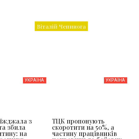
Віталій Чепинога
УКРАЇНА
УКРАЇНА
їжджала з
ТЦК пропонують
та збила
скоротити на 50%, а
итину: на
частину працівників