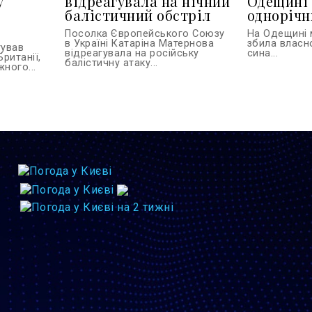
у
відреагувала на нічний
Одещині 
балістичний обстріл
однорічн
Посолка Європейського Союзу
На Одещині 
в Україні Катаріна Матернова
збила власн
тував
відреагувала на російську
сина...
Британії,
балістичну атаку...
ного...