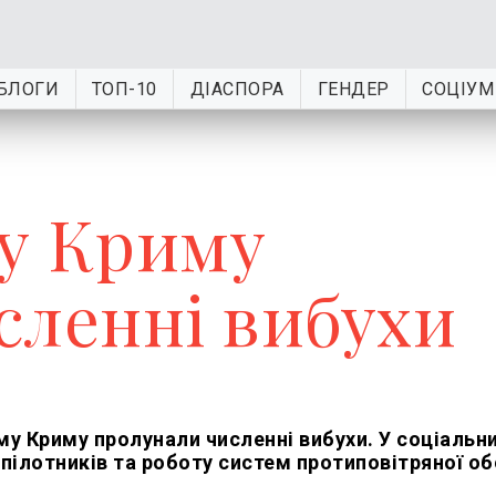
БЛОГИ
ТОП-10
ДІАСПОРА
ГЕНДЕР
СОЦІУМ
у Криму
сленні вибухи
му Криму пролунали численні вибухи. У соціальн
пілотників та роботу систем протиповітряної об