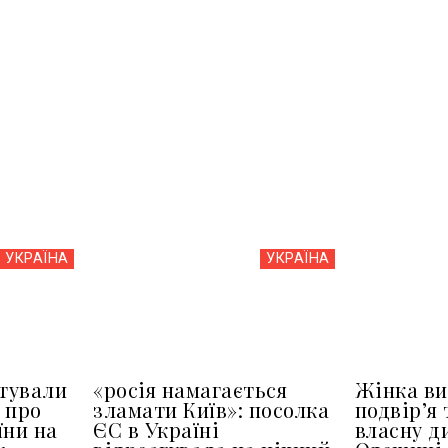
УКРАЇНА
УКРАЇНА
тували
«росія намагається
Жінка ви
 про
зламати Київ»: посолка
подвір’я 
їни на
ЄС в Україні
власну д