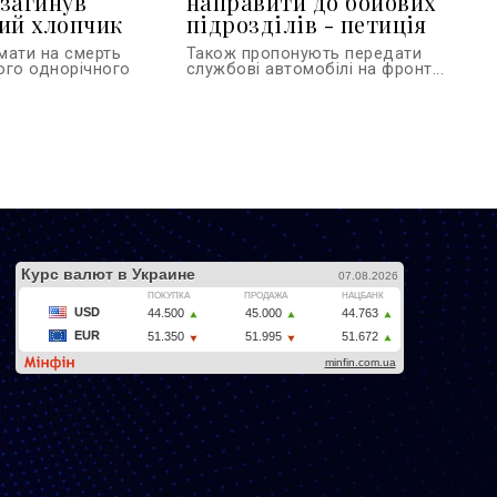
загинув
направити до бойових
ий хлопчик
підрозділів - петиція
мати на смерть
Також пропонують передати
ого однорічного
службові автомобілі на фронт...