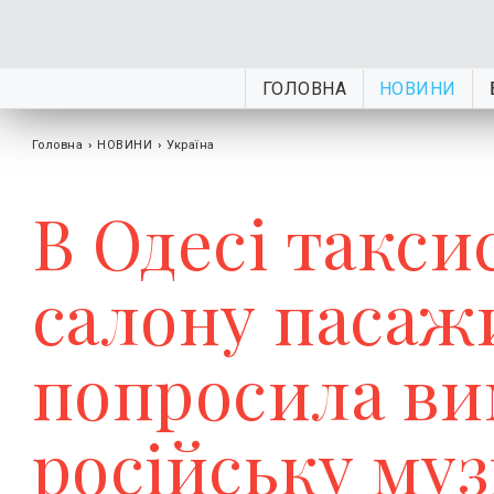
ГОЛОВНА
НОВИНИ
Головна
›
НОВИНИ
›
Україна
В Одесі такси
салону пасаж
попросила в
російську му