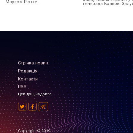
Марком Рютте...
генерала Валерія Залуж
Стрiчка новин
Редакцiя
Контакти
RSS
Цей дощ надовго!
Copyright © 2019