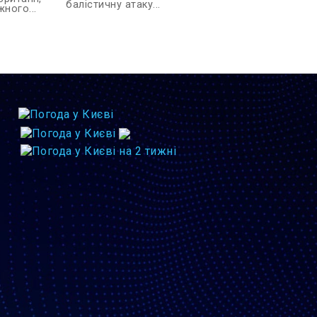
балістичну атаку...
ного...