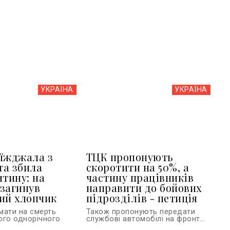
УКРАЇНА
УКРАЇНА
їжджала з
ТЦК пропонують
та збила
скоротити на 50%, а
итину: на
частину працівників
загинув
направити до бойових
ий хлопчик
підрозділів - петиція
мати на смерть
Також пропонують передати
ого однорічного
службові автомобілі на фронт...