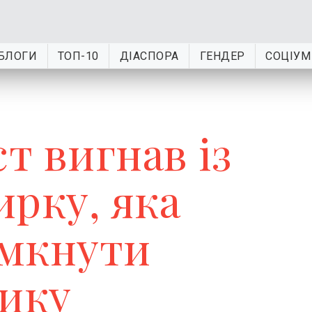
БЛОГИ
ТОП-10
ДІАСПОРА
ГЕНДЕР
СОЦІУМ
ст вигнав із
ирку, яка
имкнути
зику