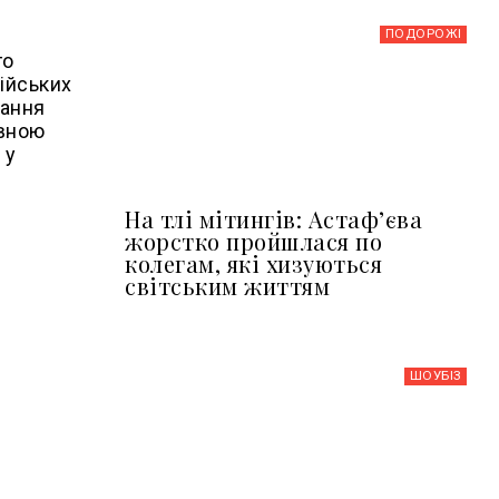
ПОДОРОЖІ
го
ійських
вання
авною
 у
На тлі мітингів: Астафʼєва
жорстко пройшлася по
колегам, які хизуються
світським життям
ШОУБIЗ