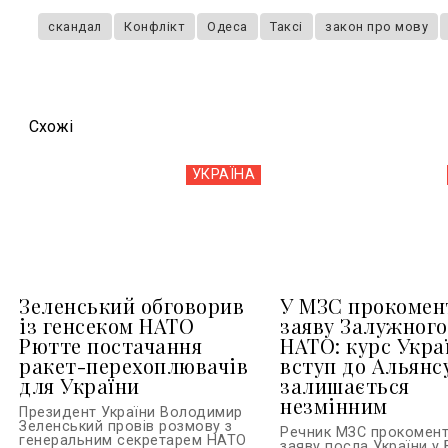
скандал
Конфлікт
Одеса
Таксі
закон про мову
Схожi
УКРАЇНА
Зеленський обговорив
У МЗС прокомен
із генсеком НАТО
заяву Залужного
Рютте постачання
НАТО: курс Укра
ракет-перехоплювачів
вступ до Альянс
для України
залишається
незмінним
Президент України Володимир
Зеленський провів розмову з
Речник МЗС прокомен
генеральним секретарем НАТО
заяву посла України у 