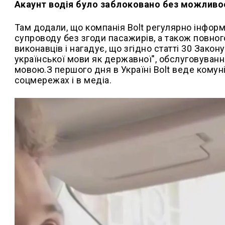
Акаунт водія було заблоковано без можливо
Там додали, що компанія Bolt регулярно інфо
супроводу без згоди пасажирів, а також повно
виконавців і нагадує, що згідно статті 30 Зако
української мови як державної", обслуговуван
мовою.З першого дня в Україні Bolt веде комун
соцмережах і в медіа.