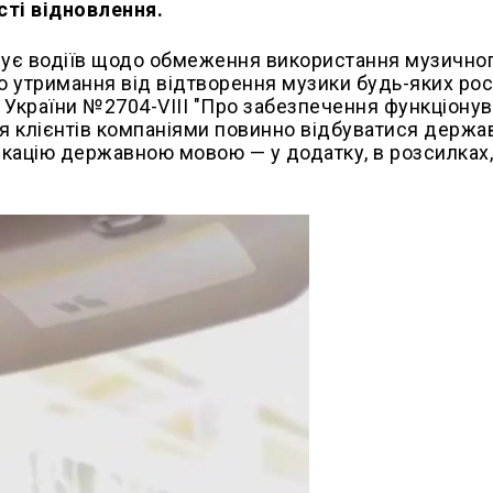
сті відновлення.
рмує водіїв щодо обмеження використання музично
го утримання від відтворення музики будь-яких рос
ну України №2704-VIII "Про забезпечення функціону
ня клієнтів компаніями повинно відбуватися держ
ікацію державною мовою — у додатку, в розсилках,