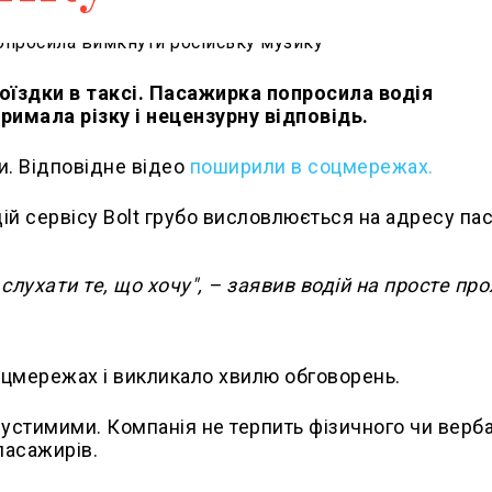
поїздки в таксі. Пасажирка попросила водія
римала різку і нецензурну відповідь.
и. Відповідне відео
поширили в соцмережах.
дій сервісу Bolt грубо висловлюється на адресу па
 слухати те, що хочу", – заявив водій на просте пр
оцмережах і викликало хвилю обговорень.
ипустимими. Компанія не терпить фізичного чи верб
пасажирів.