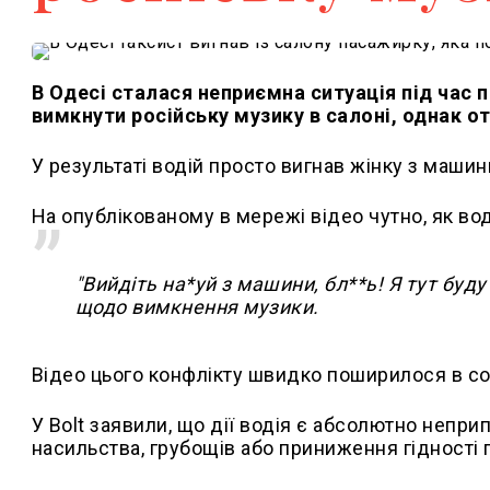
В Одесі сталася неприємна ситуація під час 
вимкнути російську музику в салоні, однак от
У результаті водій просто вигнав жінку з машин
На опублікованому в мережі відео чутно, як во
"Вийдіть на*уй з машини, бл**ь! Я тут буду
щодо вимкнення музики.
Відео цього конфлікту швидко поширилося в с
У Bolt заявили, що дії водія є абсолютно непр
насильства, грубощів або приниження гідності 