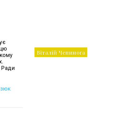
ує
 цю
Віталій Чепинога
якому
х.
, Ради
дзюк