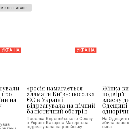
мовне питання
УКРАЇНА
УКРАЇНА
тували
«росія намагається
Жінка ви
 про
зламати Київ»: посолка
подвір’я 
їни на
ЄС в Україні
власну д
у
відреагувала на нічний
Одещині 
балістичний обстріл
однорічн
Посолка Європейського Союзу
На Одещині 
в Україні Катаріна Матернова
збила власн
тував
відреагувала на російську
сина...
Британії,