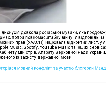
а дискусія довкола російської музики, яка продовж
мах, попри повномасштабну війну. У відповідь на
міжних прав (УААСП) ініціювала відкритий лист, у 
pple Music, Spotify, YouTube Music та інших сервіса
бінету міністрів, Апарату Верховної Ради України
женого із захисту державної мови.
згорівся мовний конфлікт за участю блогерки Ман