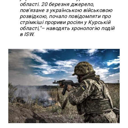
області. 20 березня джерело,
пов'язане з українською військовою
розвідкою, почало повідомляти про
стрімкіші прориви росіян у Курській
області,"– наводять хронологію подій
в ISW.