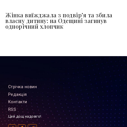
Жінка виїжджала з подвір’я та збила
власну дитину: на Одещині загинув
однорічний хлопчик
Стрiчка новин
Редакцiя
Контакти
RSS
Цей дощ надовго!