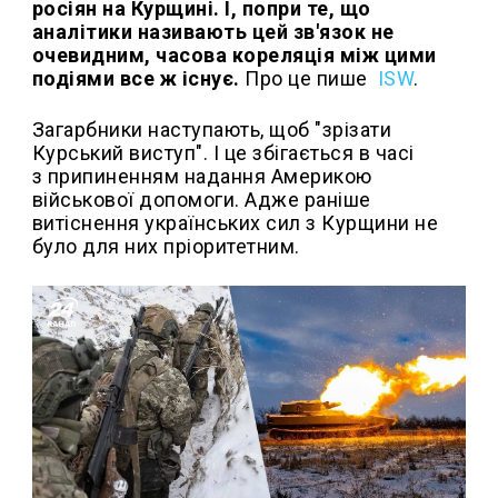
росіян на Курщині. І, попри те, що
аналітики називають цей зв'язок не
очевидним, часова кореляція між цими
подіями все ж існує.
Про це пише
ISW
.
Загарбники наступають, щоб "зрізати
Курський виступ". І це збігається в часі
з припиненням надання Америкою
військової допомоги. Адже раніше
витіснення українських сил з Курщини не
було для них пріоритетним.