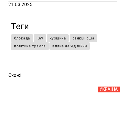
21.03.2025
Теги
блокада
ISW
курщина
санкції сша
політика трампа
вплив на хід війни
Схожi
УКРАЇНА