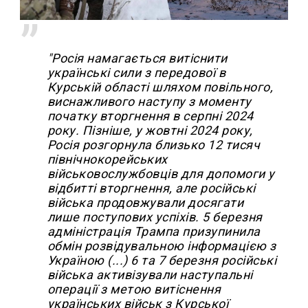
"Росія намагається витіснити
українські сили з передової в
Курській області шляхом повільного,
виснажливого наступу з моменту
початку вторгнення в серпні 2024
року. Пізніше, у жовтні 2024 року,
Росія розгорнула близько 12 тисяч
північнокорейських
військовослужбовців для допомоги у
відбитті вторгнення, але російські
війська продовжували досягати
лише поступових успіхів. 5 березня
адміністрація Трампа призупинила
обмін розвідувальною інформацією з
Україною (...) 6 та 7 березня російські
війська активізували наступальні
операції з метою витіснення
українських військ з Курської