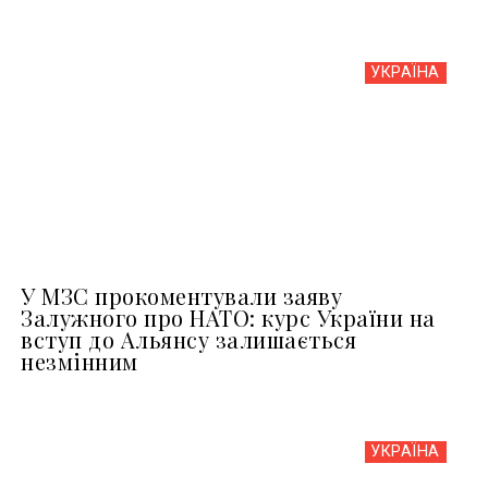
УКРАЇНА
У МЗС прокоментували заяву
Залужного про НАТО: курс України на
вступ до Альянсу залишається
незмінним
УКРАЇНА