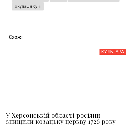
окупація бучі
Схожi
КУЛЬТУРА
У Херсонській області росіяни
знищили козацьку церкву 1726 року