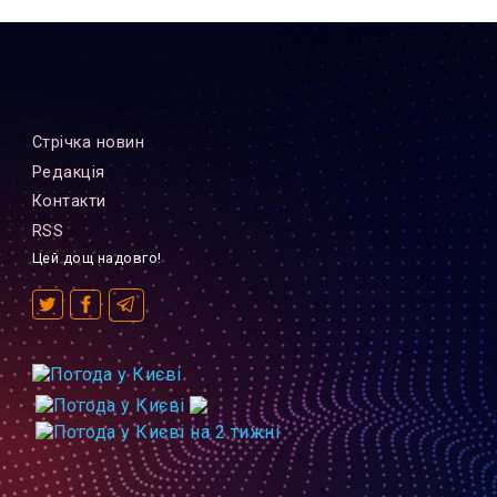
Стрiчка новин
Редакцiя
Контакти
RSS
Цей дощ надовго!