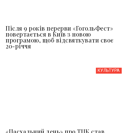
Після 9 років перерви «ГогольФест»
повертається в Київ з новою
програмою, щоб відсвяткувати своє
20-річчя
КУЛЬТУРА
«Пасхальний день» про ТЦК став