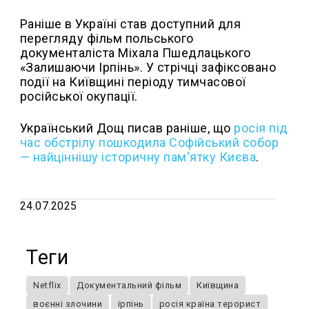
Раніше в Україні став доступний для
перегляду фільм польського
документаліста Міхала Пшедлацького
«Залишаючи Ірпінь». У стрічці зафіксовано
події на Київщині періоду тимчасової
російської окупації.
Український Дощ писав раніше, що
росія під
час обстрілу пошкодила Софійський собор
— найціннішу історичну пам'ятку Києва
.
24.07.2025
Теги
Netflix
Документальний фільм
Київщина
воєнні злочини
ірпінь
росія країна терорист