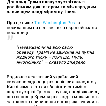
Дональд Трамп планує зустрітись з
російським диктатором та міжнародним
злочинцем владіміром путіним.
Про це пише
The Washington Post
з
посиланням на неназваного європейського
посадовця
"Незважаючи на всю свою
браваду, Трамп не здійснив на путіна
жодного тиску – поки що. Нуль,
нічогісінько", – сказало джерело.
Водночас неназваний український
високопосадовець розповів виданню, що у
Києві намагаються зберігати оптимізм
щодо зустрічі Трампа і путіна, сподіваючись,
що господар Кремля розглядає можливість
часткового припинення вогню, яке зупинить