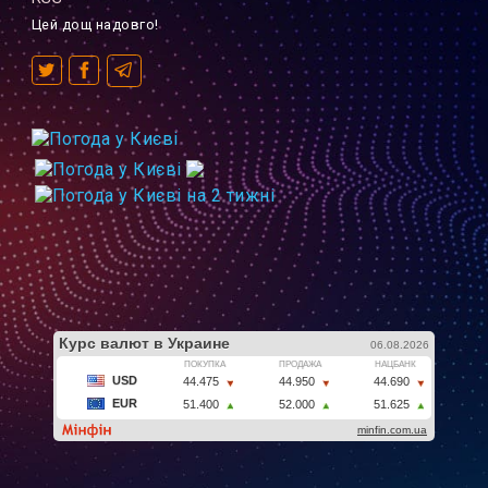
Цей дощ надовго!