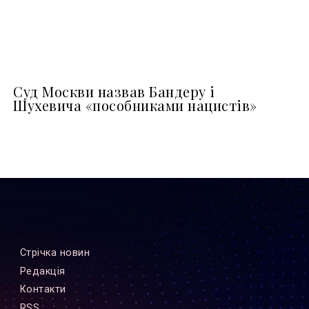
Суд Москви назвав Бандеру і
Шухевича «пособниками нацистів»
Стрiчка новин
Редакцiя
Контакти
RSS