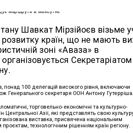
тану Шавкат Мірзійоєв візьме у
ь розвитку країн, що не мають в
ристичній зоні «Аваза» в
я організовується Секретаріато
ну.
ів, понад 100 делегацій високого рівня, включаючи
кож Генерального секретаря ООН Антоніу Гутерріша
ломатичні, торговельно-економічні та культурно-
їн Центральної Азії, які представлять свою культур
рганізована виставка, присвячена національним
 проєктам, технологічним рішенням країн регіону.