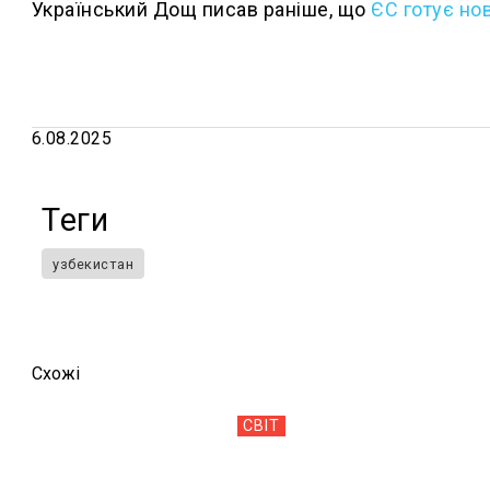
Український Дощ писав раніше, що
ЄС готує нов
6.08.2025
Теги
узбекистан
Схожi
СВІТ