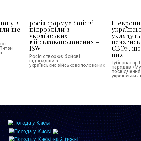
дону з
росія формує бойові
Шеврони 
шли ще
підрозділи з
українсь
українських
укладуть
військовополонених –
пензенсь
ної
ISW
СВО», що
Литви
ин
них
Росія створює бойові
підрозділи з
Губернатор 
українських військовополонених...
передав «Му
посвідчення
українських в