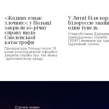
«Жодних ознак
У Литві біля кор
злочину»: у Польщі
Білоруссю знай
закрили 10-річну
один тунель
справу щодо
Співробітники Держав
Смоленської
прикордонної служби 
катастрофи
(VSAT) виявили ще од
підземний тунель ...
Прокуратура Польщі після 10
років розслідування офіційно
закрила справу про так звану
"дипломатичну зраду...
Стрiчка новин