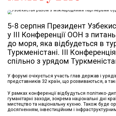
5
-8
серпня Президент Узбекис
у III Конференції ООН з питан
до моря
,
яка відбудеться в ту
Туркменістані.
III Конференці
спільно з урядом Туркменіста
У форумі очікується участь глав держав і уряд
представників 32 країн, що розвиваються, а та
У рамках конференції відбудуться політико-дип
гуманітарні заходи, зокрема національні дні кра
мистецтво та національну кухню. Також буде о
досягненням, інвестиційним і інфраструктурним