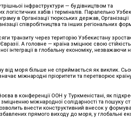
трішньої інфраструктури — будівництвом та
х логістичних хабів і терміналів. Паралельно Узбе
раму в Організації тюркських держав, Організації
нізації співробітництва та інших регіональних фор
сяги транзиту через територію Узбекистану зроста
Євразії. А головне — країна зміцнює свою стійкість
ної інтеграції в глобальну економіку, незважаючи 
у від моря більше не сприймається як виклик. Сьо
значає міжнародні пріоритети та перетворює країн
оєва в конференції ООН у Туркменістані, як підк
и зміцненню міжнародної солідарності та пошуку с
дозволить внести конструктивний внесок у формув
озбавлених прямого виходу до моря, у глобальні ек