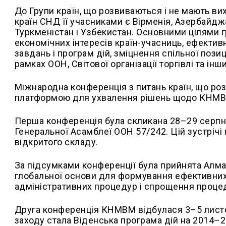
До Групи країн, що розвиваються і не мають в
країн СНД її учасниками є Вірменія, Азербайдж
Туркменістан і Узбекистан. Основними цілями 
економічних інтересів країн-учасниць, ефекти
завдань і програм дій, зміцнення спільної поз
рамках ООН, Світової організації торгівлі та ін
Міжнародна конференція з питань країн, що ро
платформою для ухвалення рішень щодо КНМВМ 
Перша конференція була скликана 28–29 серпня
Генеральної Асамблеї ООН 57/242. Цій зустрічі
відкритого складу.
За підсумками конференції була прийнята Алма
глобальної основи для формування ефективних
адміністративних процедур і спрощення проце
Друга конференція КНМВМ відбулася 3–5 листоп
заходу стала Віденська програма дій на 2014–