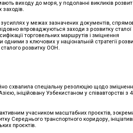
мають виходу до моря, у
подоланні викликів розвит
х заходів.
 зусиллях у межах зазначених документів, спрямо
лідовно впроваджуються заходи з розвитку сталої
сифікації торговельних маршрутів і зміцнення
и одними з ключових у національній стратегії розв
 сталого розвитку ООН.
йно схвалила спеціальну резолюцію щодо зміцнен
ією, ініційовану Узбекистаном у співавторстві з 
і активним учасником масштабних проєктів, зокрем
итку Середнього транспортного коридору, ініціати
ьких проєктів.