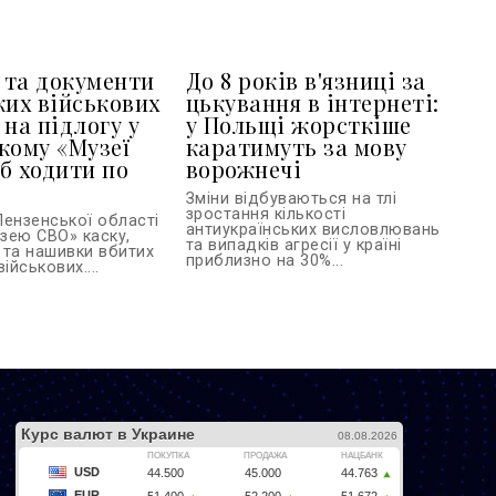
та документи
До 8 років в'язниці за
ких військових
цькування в інтернеті:
 на підлогу у
у Польщі жорсткіше
кому «Музеї
каратимуть за мову
б ходити по
ворожнечі
Зміни відбуваються на тлі
зростання кількості
Пензенської області
антиукраїнських висловлювань
зею СВО» каску,
та випадків агресії у країні
 та нашивки вбитих
приблизно на 30%...
ійськових....