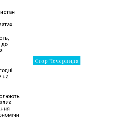
кистан
матах.
ють,
 до
на
Єгор Чечеринда
годні
у на
реслюють
талих
ання
ономічні