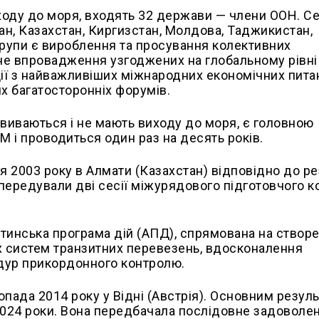
иходу до моря, входять 32 держави — члени ООН. С
ан, Казахстан, Киргизстан, Молдова, Таджикистан,
групи є вироблення та просування колективних
вне впровадження узгоджених на глобальному рівні
иції з найважливіших міжнародних економічних пита
ших багатосторонніх форумів.
звиваються і не мають виходу до моря, є головною
і проводиться один раз на десять років.
 2003 року в Алмати (Казахстан) відповідно до ре
 передували дві сесії міжурядового підготовчого к
тинська програма дій (АПД), спрямована на створ
 систем транзитних перевезень, вдосконалення
дур прикордонного контролю.
ада 2014 року у Відні (Австрія). Основним резул
2024 роки. Вона передбачала послідовне задоволе