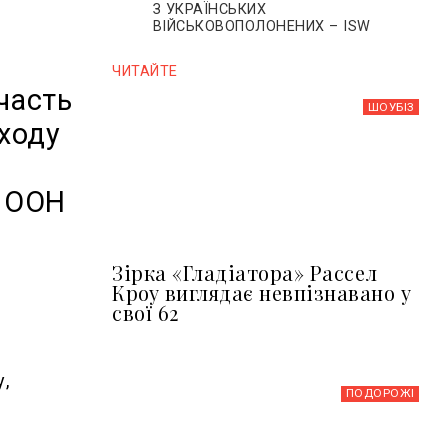
З УКРАЇНСЬКИХ
ВІЙСЬКОВОПОЛОНЕНИХ – ISW
ЧИТАЙТЕ
часть
ШОУБIЗ
иходу
м ООН
Зірка «Гладіатора» Рассел
Кроу виглядає невпізнавано у
свої 62
.
у,
ПОДОРОЖІ