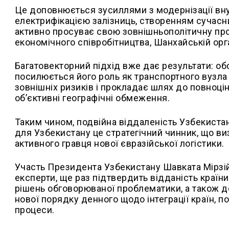
Це доповнюється зусиллями з модернізації вну
електрифікацією залізниць, створенням сучасни
активно просуває свою зовнішньополітичну прог
економічного співробітництва, Шанхайській орга
Багатовекторний підхід вже дає результати: об
посилюється його роль як транспортного вузла 
зовнішніх ризиків і прокладає шлях до повноцін
об’єктивні географічні обмеження.
Таким чином, подвійна віддаленість Узбекистан
для Узбекистану це стратегічний чинник, що ви
активного гравця нової євразійської логістики.
Участь Президента Узбекистану Шавката Мірзій
експерти, ще раз підтвердить відданість країн
рішень обговорюваної проблематики, а також 
нової порядку денного щодо інтеграції країн, п
процеси.