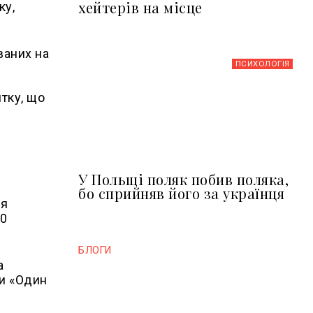
хейтерів на місце
ку,
ваних на
ПСИХОЛОГІЯ
итку, що
У Польщі поляк побив поляка,
бо сприйняв його за українця
ня
40
БЛОГИ
а
ви «Один