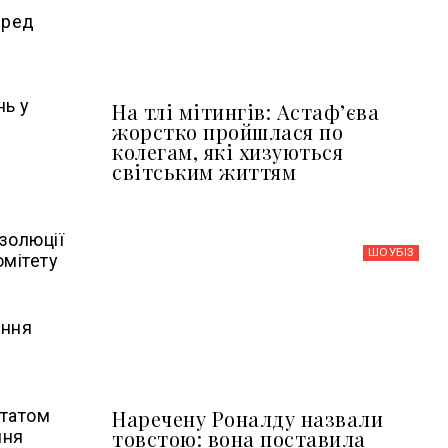
еред
нь у
На тлі мітингів: Астафʼєва
жорстко пройшлася по
колегам, які хизуються
світським життям
золюції
ШОУБIЗ
омітету
ення
Наречену Роналду назвали
ьтатом
товстою: вона поставила
ння