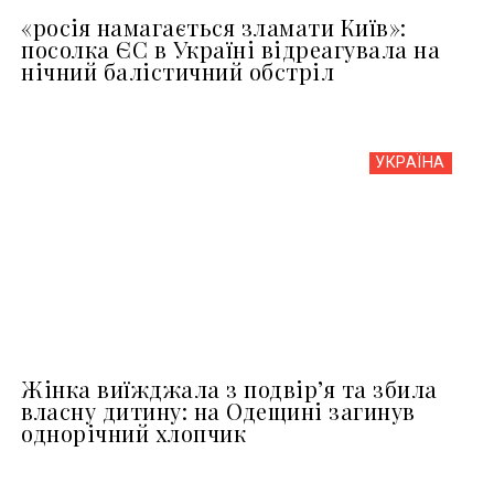
«росія намагається зламати Київ»:
посолка ЄС в Україні відреагувала на
нічний балістичний обстріл
УКРАЇНА
Жінка виїжджала з подвір’я та збила
власну дитину: на Одещині загинув
однорічний хлопчик