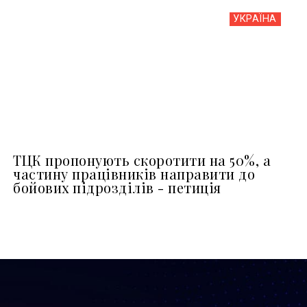
УКРАЇНА
ТЦК пропонують скоротити на 50%, а
частину працівників направити до
бойових підрозділів - петиція