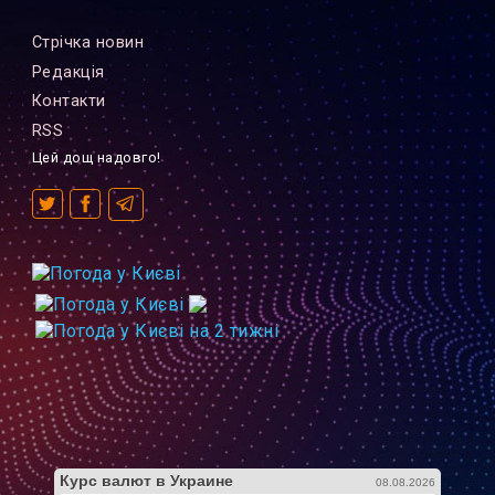
Стрiчка новин
Редакцiя
Контакти
RSS
Цей дощ надовго!