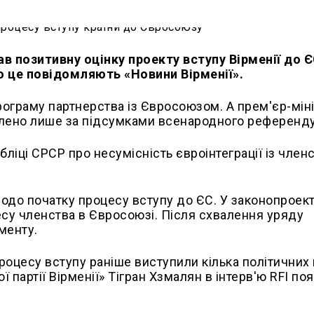
 дав позитивну оцінку проекту вступу Вірменії до Є
о це повідомляють «Новини Вірменії».
рограму партнерства із Євросоюзом. А прем'єр-мін
алено лише за підсумками всенародного референд
ліці СРСР про несумісність євроінтеграції із член
щодо початку процесу вступу до ЄС. У законопроект
есу членства в Євросоюзі. Після схвалення уряду
менту.
роцесу вступу раніше виступили кілька політичних 
ї партії Вірменії» Тігран Хзмалян в інтерв'ю RFI п