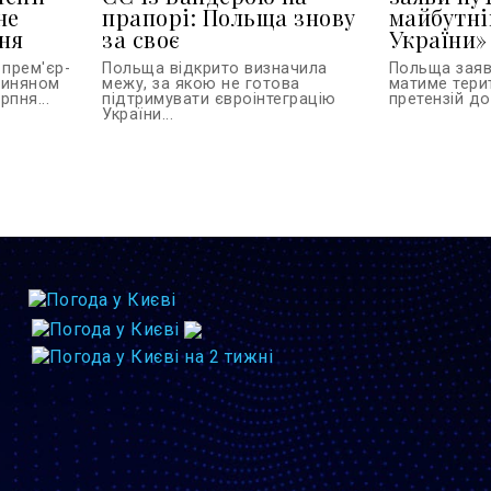
не
прапорі: Польща знову
майбутні
ня
за своє
України»
 прем'єр-
Польща відкрито визначила
Польща заяви
шиняном
межу, за якою не готова
матиме тери
пня...
підтримувати євроінтеграцію
претензій до 
України...