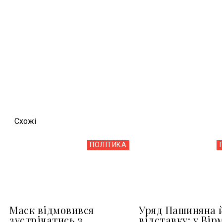
Схожi
ПОЛІТИКА
Маск відмовився
Уряд Пашиняна 
зустрічатись з
відставку: у Вір