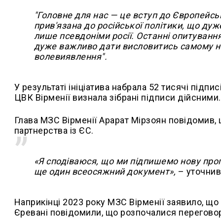
"Головне для нас — це вступ до Європейсь
прив'язана до російської політики, що ду
лише псевдоніми росії. Останні опитуванн
дуже важливо дати висловитись самому н
волевиявлення".
У результаті ініціатива набрала 52 тисячі підпи
ЦВК Вірменії визнала зібрані підписи дійсними.
Глава МЗС Вірменії Арарат Мірзоян повідомив,
партнерства із ЄС.
«Я сподіваюся, що ми підпишемо нову прог
ще один всеосяжний документ»,
– уточнив
Наприкінці 2023 року МЗС Вірменії заявило, що
Єревані повідомили, що розпочалися переговор