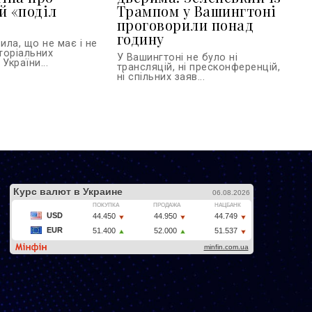
й «поділ
Трампом у Вашингтоні
проговорили понад
годину
ла, що не має і не
торіальних
У Вашингтоні не було ні
України...
трансляцій, ні пресконференцій,
ні спільних заяв...