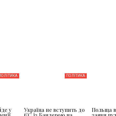
ПОЛІТИКА
ПОЛІТИКА
йде у
Україна не вступить до
Польща в
менії
ЄС із Бандерою на
заяви пу