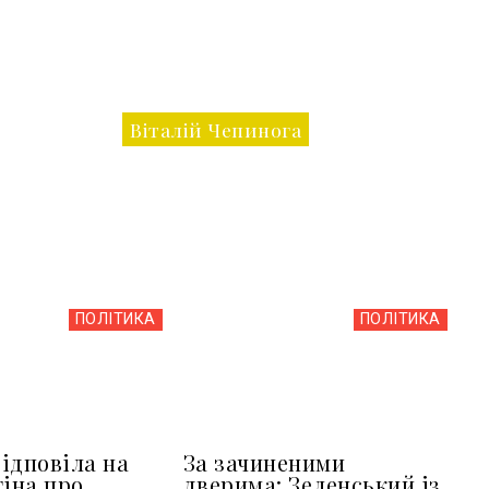
Віталій Чепинога
ПОЛІТИКА
ПОЛІТИКА
ідповіла на
За зачиненими
тіна про
дверима: Зеленський із