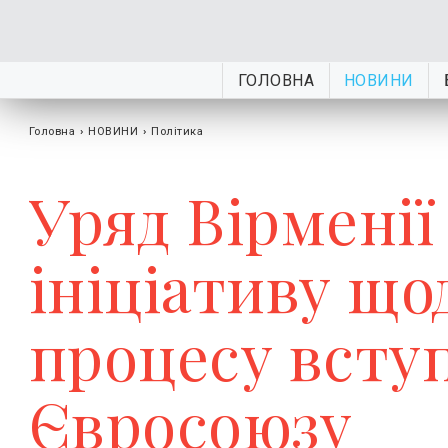
ГОЛОВНА
НОВИНИ
Головна
›
НОВИНИ
›
Політика
Уряд Вірменії
ініціативу що
процесу вступ
Євросоюзу