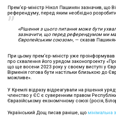
Прем'єр-міністр Нікол Пашинян зазначив, що 
референдуму, перед яким необхідно розробити 
«Рішення з цього питання може бути ухв
зазначити, що перед референдумом ми має
Європейським союзом»,
— сказав Пашинян
При цьому прем'єр-міністр уже проінформував
про схвалення його урядом законопроекту «Про
що ще восени 2023 року у своєму виступі у Єв
Вірменія готова бути настільки близькою до Є
можливе».
У Кремлі відразу відреагували на рішення уряд
членство у ЄС є суверенним правом Республіки 
Євразійському економічному союзі (росія, Біло
Український Дощ писав раніше, що
мінімальна 