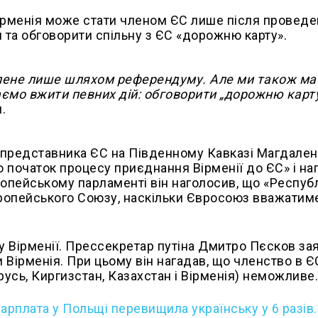
Вірменія може стати членом ЄС лише після провед
та обговорити спільну з ЄС «дорожню карту».
алене лише шляхом референдуму. Але ми також м
мо вжити певних дій: обговорити „дорожню карту
.
 представника ЄС на Південному Кавказі Магдален
 початок процесу приєднання Вірменії до ЄС» і на
ропейському парламенті він наголосив, що «Респуб
вропейського Союзу, наскільки Євросоюз вважатиме
у Вірменії. Прессекретар путіна Дмитро Пєсков за
Вірменія. При цьому він нагадав, що членство в ЄС
русь, Киргизстан, Казахстан і Вірменія) неможливе
зарплата у Польщі перевищила українську у 6 разів.