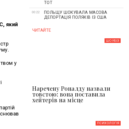
ТОТ
ПОЛЬЩУ ШОКУВАЛА МАСОВА
00:22
ДЕПОРТАЦІЯ ПОЛЯКІВ ІЗ США
С, який
ЧИТАЙТЕ
ШОУБIЗ
істр
уму.
ством у
і
Наречену Роналду назвали
товстою: вона поставила
хейтерів на місце
партій
ояснював
ПСИХОЛОГІЯ