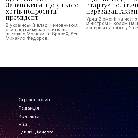
Зеленським: що у нього
стартує політич
хотів попросити
перезавантажен
президент
Уряд Вірменії на чолі з
міністром Ніколом Па
В українській владі чиновником,
завершить роботу 2 сер
який підтримував найтісніші
зв’язки з Маском та SpaceX, був
Михайло Федоров...
Стрiчка новин
Редакцiя
Контакти
RSS
Цей дощ надовго!