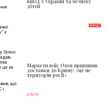
виїзд з України та безпеку
дітей
ення
БІЗНЕС
аємо
“ з
у Гроно
гадав,
ліка
Маркетплейс Ozon припинив
 це за
доставки до Криму: «це не
територія росії»
явив, що
 і
.
БЛОГИ