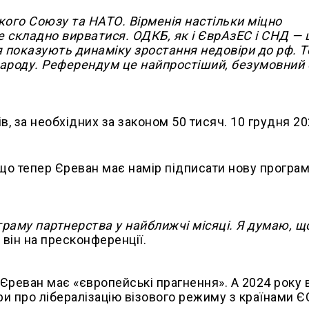
кого Союзу та НАТО. Вірменія настільки міцно
же складно вирватися. ОДКБ, як і ЄврАзЕС і СНД — 
я показують динаміку зростання недовіри до рф. 
ароду. Референдум це найпростіший, безумовний 
сів, за необхідних за законом 50 тисяч. 10 грудня 2
 що тепер Єреван має намір підписати нову програ
раму партнерства у найближчі місяці. Я думаю, щ
 він на пресконференції.
 Єреван має «європейські прагнення». А 2024 року 
и про лібералізацію візового режиму з країнами Є