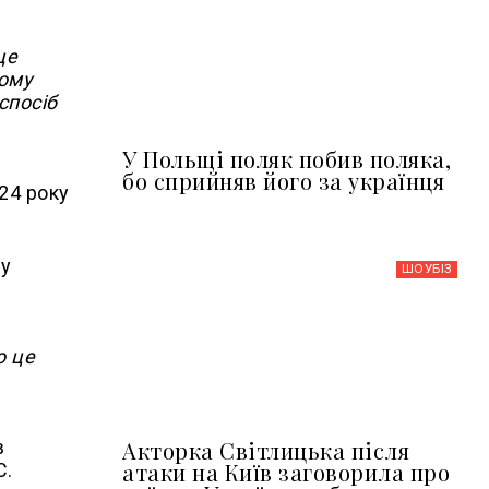
це
Тому
спосіб
У Польщі поляк побив поляка,
бо сприйняв його за українця
024 року
му
ШОУБIЗ
о це
Акторка Світлицька після
в
атаки на Київ заговорила про
С.