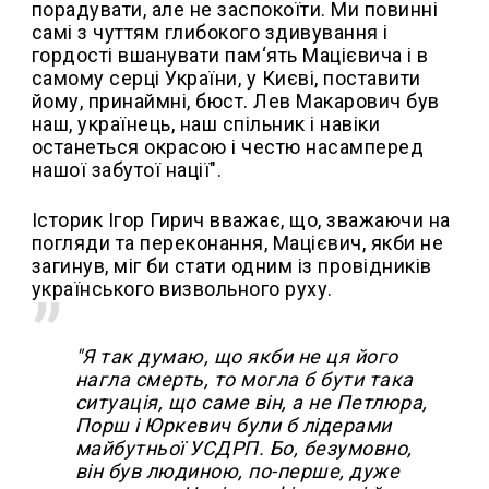
порадувати, але не заспокоїти. Ми повинні
самі з чуттям глибокого здивування і
гордості вшанувати пам‘ять Мацієвича і в
самому серці України, у Києві, поставити
йому, принаймні, бюст. Лев Макарович був
наш, українець, наш спільник і навіки
останеться окрасою і честю насамперед
нашої забутої нації".
Історик Ігор Гирич вважає, що, зважаючи на
погляди та переконання, Мацієвич, якби не
загинув, міг би стати одним із провідників
українського визвольного руху.
"Я так думаю, що якби не ця його
нагла смерть, то могла б бути така
ситуація, що саме він, а не Петлюра,
Порш і Юркевич були б лідерами
майбутньої УСДРП. Бо, безумовно,
він був людиною, по-перше, дуже