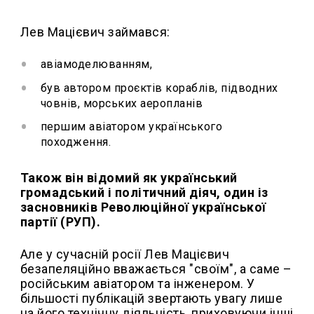
Лев Мацієвич займався:
авіамоделюванням,
був автором проєктів кораблів, підводних
човнів, морських аеропланів
першим авіатором українського
походження.
Також він відомий як український
громадський і політичний діяч, один із
засновників Революційної української
партії (РУП).
Але у сучасній росії Лев Мацієвич
безапеляційно вважається "своїм", а саме –
російським авіатором та інженером. У
більшості публікацій звертають увагу лише
на його технічну діяльність, приховуючи інші