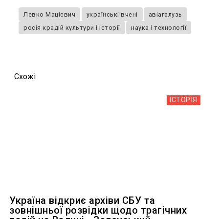
Левко Мацієвич
українські вчені
авіагалузь
росія крадій культури і історії
наука і технології
Схожi
ІСТОРІЯ
Україна відкриє архіви СБУ та
зовнішньої розвідки щодо трагічних