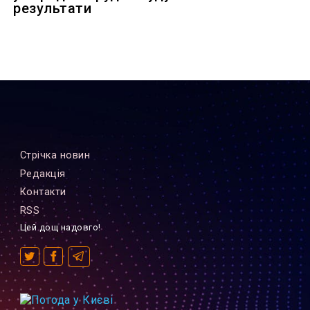
результати
Стрiчка новин
Редакцiя
Контакти
RSS
Цей дощ надовго!