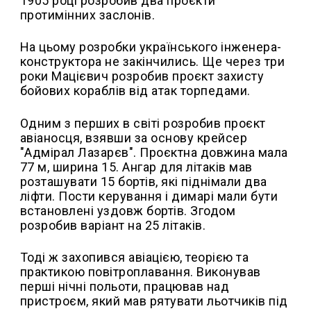
1905 році розробив два проєкти
протимінних заслонів.
На цьому розробки українського інженера-
конструктора не закінчились. Ще через три
роки Мацієвич розробив проєкт захисту
бойових кораблів від атак торпедами.
Одним з перших в світі розробив проєкт
авіаносця, взявши за основу крейсер
"Адмірал Лазарєв". Проєктна довжина мала
77 м, ширина 15. Ангар для літаків мав
розташувати 15 бортів, які піднімали два
ліфти. Пости керування і димарі мали бути
встановлені уздовж бортів. Згодом
розробив варіант на 25 літаків.
Тоді ж захопився авіацією, теорією та
практикою повітроплавання. Виконував
перші нічні польоти, працював над
пристроєм, який мав рятувати льотчиків під