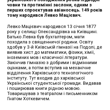
човни та протимінні заслони, одним з
перших спроєктував авіаносець. 149 років
тому народився Левко Мацієвич.
Левко Мацієвич народився 13 січня 1877
року у селищі Олександрівка на Київщині.
Батько Левка був бухгалтером, мати
походила з священничої родини. Освіту
здобув у 3-й Київській гімназії на Подолі, де
виявив хист до математики, фізики, хімії,
іноземних мов і класичної літератури.
Закінчив гімназію з добрими і відмінними
оцінками, а потім вступив на механічне
відділення Харківського технологічного
інституту. Тут входив до харківської
Української студентської громади. Видавав
і поширював книги рідною мовою.
Товаришував з театралом і письменником
Гнатом Хоткевичем.