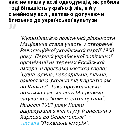
нею не лише у колі однодумців, як робила
тоді більшість українофілів, а й у
сімейному колі, активно долучаючи
близьких до української культури.
"Кульмінацією політичної діяльности
Мацієвича стала участь у створенні
Революційної української партії 1900
року. Першої української політичної
організації на теренах Російської
імперії. Її програма містила гасло:
"Одна, єдина, нероздільна, вільна,
самостійна Україна від Карпатів аж
по Кавказ". Така проукраїнська
політична активність Мацієвича
зацікавила "компетентні органи".
Навесні 1901 року Левка
відрахували з інституту й вислали з
Харкова до Севастополя", –
писала
"Локальна історія".