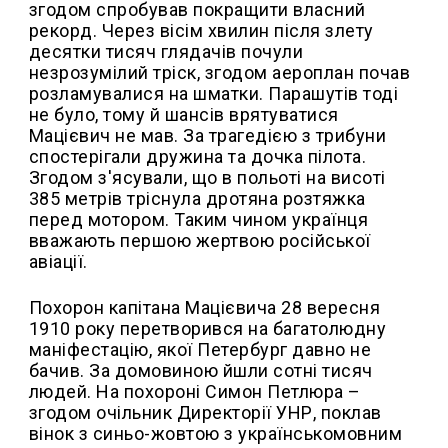
згодом спробував покращити власний
рекорд. Через вісім хвилин після злету
десятки тисяч глядачів почули
незрозумілий тріск, згодом аероплан почав
розламувалися на шматки. Парашутів тоді
не було, тому й шансів врятуватися
Мацієвич не мав. За трагедією з трибуни
спостерігали дружина та дочка пілота.
Згодом з'ясували, що в польоті на висоті
385 метрів тріснула дротяна розтяжка
перед мотором. Таким чином українця
вважають першою жертвою російської
авіації.
Похорон капітана Мацієвича 28 вересня
1910 року перетворився на багатолюдну
маніфестацію, якої Петербург давно не
бачив. За домовиною йшли сотні тисяч
людей. На похороні Симон Петлюра –
згодом очільник Директорії УНР, поклав
вінок з синьо-жовтою з українськомовним