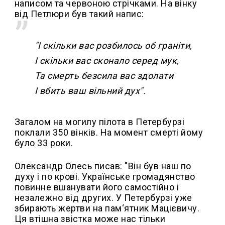
написом та червоною стрічками. На вінку
від Петлюри був такий напис:
"І скільки вас розбилось об граніти,
І скільки вас сконало серед мук,
Та смерть безсила вас здолати
І вбить ваш вільний дух".
Загалом на могилу пілота в Петербурзі
поклали 350 вінків. На момент смерті йому
було 33 роки.
Олександр Олесь писав: "Він був наш по
духу і по крові. Українське громадянство
повинне вшанувати його самостійно і
незалежно від других. У Петербурзі уже
збирають жертви на пам‘ятник Мацієвичу.
Ця втішна звістка може нас тільки