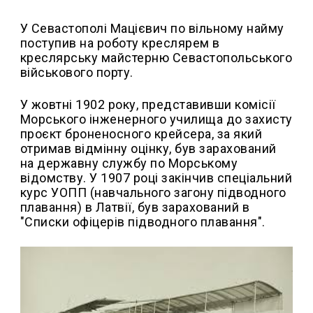
У Севастополі Мацієвич по вільному найму
поступив на роботу креслярем в
креслярську майстерню Севастопольського
військового порту.
У жовтні 1902 року, представивши комісії
Морського інженерного училища до захисту
проєкт броненосного крейсера, за який
отримав відмінну оцінку, був зарахований
на державну службу по Морському
відомству. У 1907 році закінчив спеціальний
курс УОПП (навчального загону підводного
плавання) в Латвії, був зарахований в
"Списки офіцерів підводного плавання".