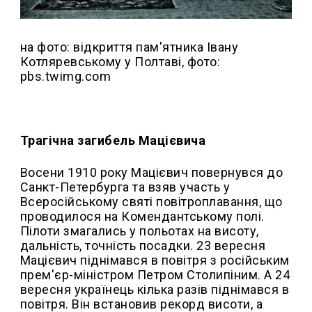
на фото: відкриття пам'ятника Івану
Котляревському у Полтаві, фото:
pbs.twimg.com
Трагічна загибель Мацієвича
Восени 1910 року Мацієвич повернувся до
Санкт-Петербурга та взяв участь у
Всеросійському святі повітроплавання, що
проводилося на Комендантському полі.
Пілоти змагались у польотах на висоту,
дальність, точність посадки. 23 вересня
Мацієвич піднімався в повітря з російським
прем'єр-міністром Петром Столипіним. А 24
вересня українець кілька разів піднімався в
повітря. Він встановив рекорд висоти, а