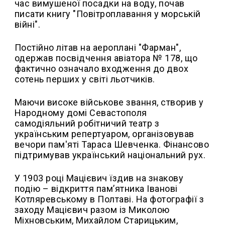
час вимушеної посадки на воду, почав
писати книгу "Повітроплавання у морській
війні".
Постійно літав на аероплані "Фарман",
одержав посвідчення авіатора № 178, що
фактично означало входження до двох
сотень перших у світі льотчиків.
Маючи високе військове звання, створив у
Народному домі Севастополя
самодіяльний робітничий театр з
українським репертуаром, організовував
вечори пам'яті Тараса Шевченка. Фінансово
підтримував український національний рух.
У 1903 році Мацієвич їздив на знакову
подію – відкриття пам’ятника Іванові
Котляревському в Полтаві. На фотографії з
заходу Мацієвич разом із Миколою
Міхновським, Михайлом Старицьким,