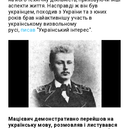
аспекти життя. Насправді ж він був
українцем, походив з України та з юних
років брав найактивнішу участь в
українському визвольному
русі,
писав
"Український інтерес".
Мацієвич демонстративно перейшов на
українську мову, розмовляв і листувався