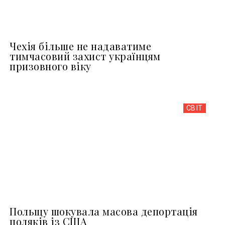
Чехія більше не надаватиме
тимчасовий захист українцям
призовного віку
СВІТ
Польщу шокувала масова депортація
поляків із США