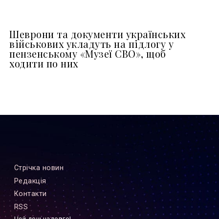
Шеврони та документи українських
військових укладуть на підлогу у
пензенському «Музеї СВО», щоб
ходити по них
Стрiчка новин
Редакцiя
Контакти
RSS
Цей дощ надовго!