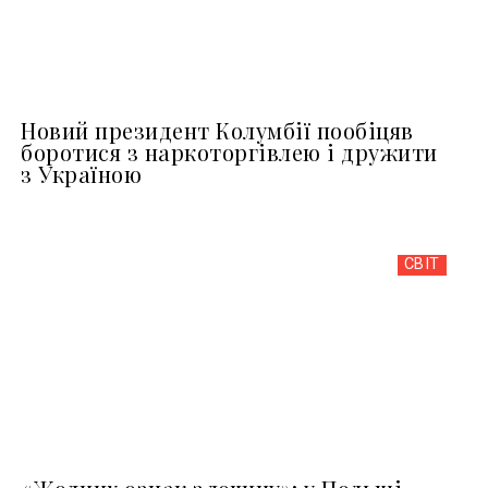
Новий президент Колумбії пообіцяв
боротися з наркоторгівлею і дружити
з Україною
СВІТ