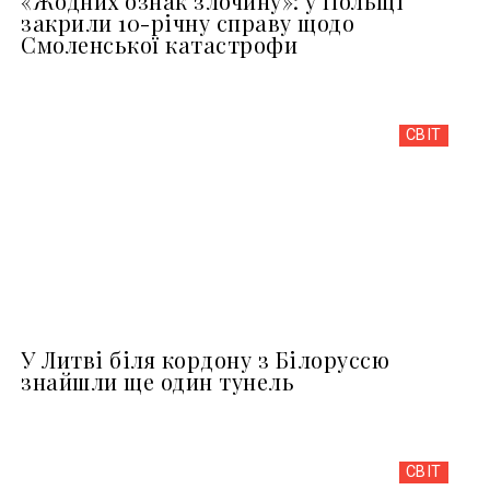
«Жодних ознак злочину»: у Польщі
закрили 10-річну справу щодо
Смоленської катастрофи
СВІТ
У Литві біля кордону з Білоруссю
знайшли ще один тунель
СВІТ