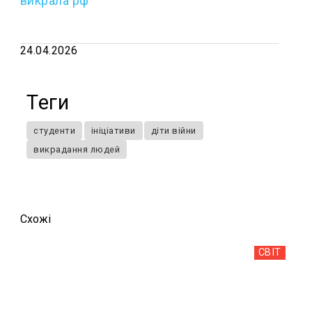
викрала рф
24.04.2026
Теги
студенти
ініціативи
діти війни
викрадання людей
Схожi
СВІТ