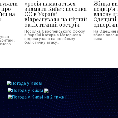
тували
«росія намагається
Жінка ви
 про
зламати Київ»: посолка
подвір’я 
їни на
ЄС в Україні
власну д
у
відреагувала на нічний
Одещині 
балістичний обстріл
однорічн
Посолка Європейського Союзу
На Одещині 
в Україні Катаріна Матернова
збила власн
тував
відреагувала на російську
сина...
Британії,
балістичну атаку...
ного...