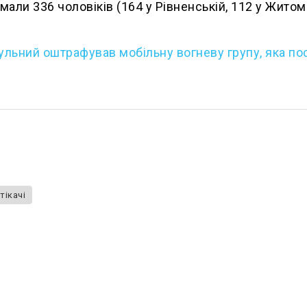
имали 336 чоловіків (164 у Рівненській, 112 у Житом
ульний оштрафував мобільну вогневу групу, яка по
тікачі