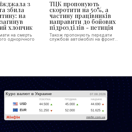
їжджала з
ТЦК пропонують
та збила
скоротити на 50%, а
итину: на
частину працівників
загинув
направити до бойових
ий хлопчик
підрозділів - петиція
мати на смерть
Також пропонують передати
ого однорічного
службові автомобілі на фронт...