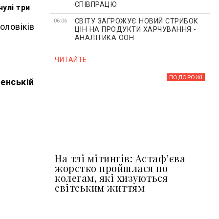
СПІВПРАЦЮ
нулі три
СВІТУ ЗАГРОЖУЄ НОВИЙ СТРИБОК
06:06
оловіків
ЦІН НА ПРОДУКТИ ХАРЧУВАННЯ -
АНАЛІТИКА ООН
ЧИТАЙТЕ
ПОДОРОЖІ
ненській
На тлі мітингів: Астафʼєва
жорстко пройшлася по
колегам, які хизуються
світським життям