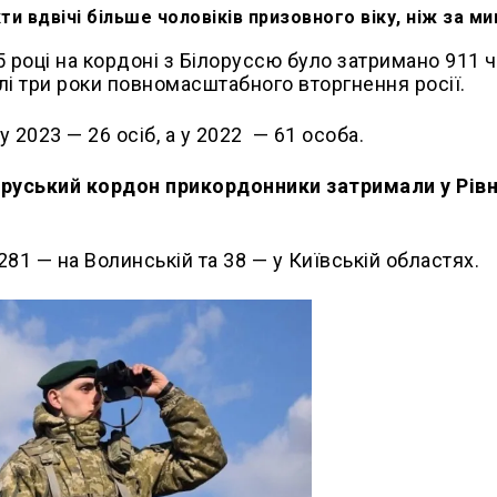
и вдвічі більше чоловіків призовного віку, ніж за ми
році на кордоні з Білоруссю було затримано 911 ч
нулі три роки повномасштабного вторгнення росії.
, у 2023 — 26 осіб, а у 2022 — 61 особа.
руський кордон прикордонники затримали у Рів
81 — на Волинській та 38 — у Київській областях.