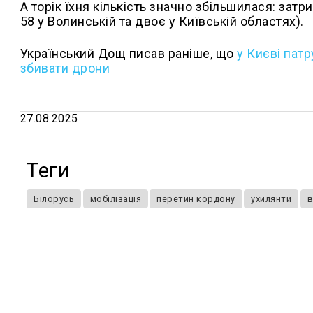
А торік їхня кількість значно збільшилася: затр
58 у Волинській та двоє у Київській областях).
Український Дощ писав раніше, що
у Києві патр
збивати дрони
27.08.2025
Теги
Білорусь
мобілізація
перетин кордону
ухилянти
в