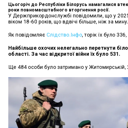
Цьогоріч до Республіки Білорусь намагалися втект
роки повномасштабного вторгнення росії.
У Держприкордонслужбі повідомили, що у 2025 
віком 18-60 років, що вдвічі більше, ніж за ми
Як повідомляє
Слідство.Інфо
, торік їх було 336
Найбільше охочих нелегально перетнути біло
області. За час відкритої війни їх було 531.
Ще 484 особи було затримано у Житомирській, 2