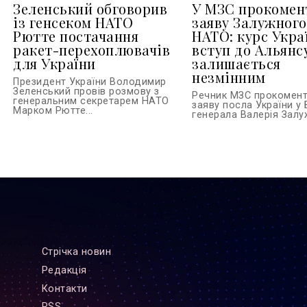
Зеленський обговорив
У МЗС прокомен
із генсеком НАТО
заяву Залужного
Рютте постачання
НАТО: курс Укра
ракет-перехоплювачів
вступ до Альянс
для України
залишається
незмінним
Президент України Володимир
Зеленський провів розмову з
Речник МЗС прокомен
генеральним секретарем НАТО
заяву посла України у 
Марком Рютте...
генерала Валерія Залуж
Стрiчка новин
Редакцiя
Контакти
RSS