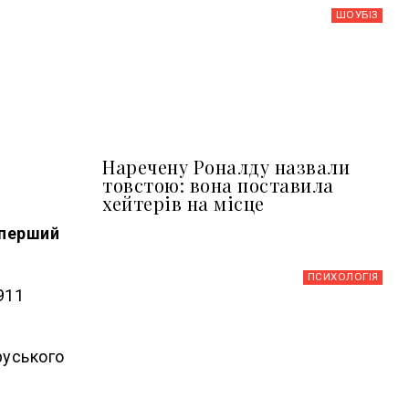
ШОУБIЗ
Наречену Роналду назвали
товстою: вона поставила
хейтерів на місце
 перший
ПСИХОЛОГІЯ
911
руського