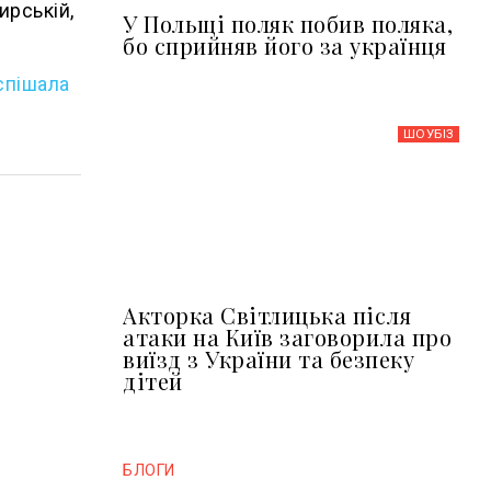
ирській,
У Польщі поляк побив поляка,
бо сприйняв його за українця
спішала
ШОУБIЗ
Акторка Світлицька після
атаки на Київ заговорила про
виїзд з України та безпеку
дітей
БЛОГИ