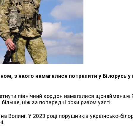
ном, з якого намагалися потрапити у Білорусь у
еретнути північний кордон намагалися щонайменше 
 більше, ніж за попередні роки разом узяті.
на Волині. У 2023 році порушників українсько-біло
і.