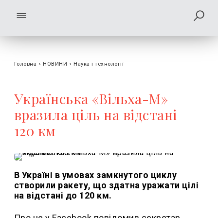
Головна
›
НОВИНИ
›
Наука і технології
Українська «Вільха-М»
вразила ціль на відстані
120 км
В Україні в умовах замкнутого циклу
створили ракету, що здатна уражати цілі
на відстані до 120 км.
Про це у Facebook повідомив секретар