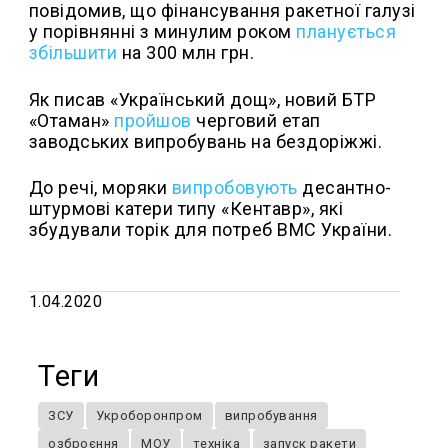
повідомив, що фінансування ракетної галузі
у порівнянні з минулим роком
планується
збільшити
на 300 млн грн.
Як писав «Український дощ», новий БТР
«Отаман»
пройшов
черговий етап
заводських випробувань на бездоріжжі.
До речі, моряки
випробовують
десантно-
штурмові катери типу «Кентавр», які
збудували торік для потреб ВМС України.
1.04.2020
Теги
ЗСУ
Укроборонпром
випробування
озброєння
МОУ
техніка
запуск ракети