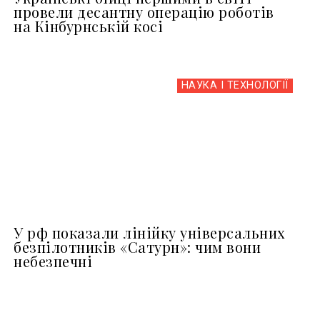
провели десантну операцію роботів
на Кінбурнській косі
НАУКА І ТЕХНОЛОГІЇ
У рф показали лінійку універсальних
безпілотників «Сатурн»: чим вони
небезпечні