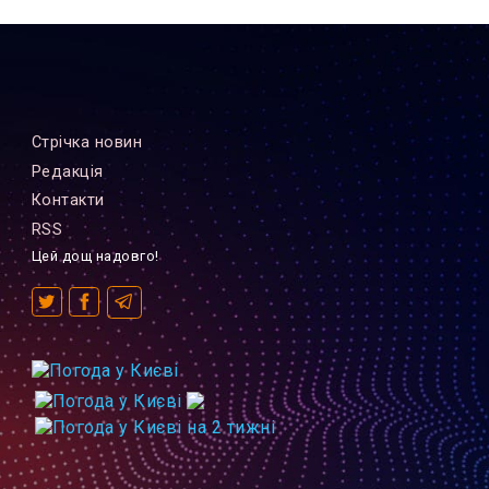
Стрiчка новин
Редакцiя
Контакти
RSS
Цей дощ надовго!