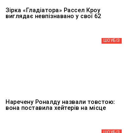
Зірка «Гладіатора» Рассел Кроу
виглядає невпізнавано у свої 62
ШОУБIЗ
Наречену Роналду назвали товстою:
вона поставила хейтерів на місце
ШОУБIЗ