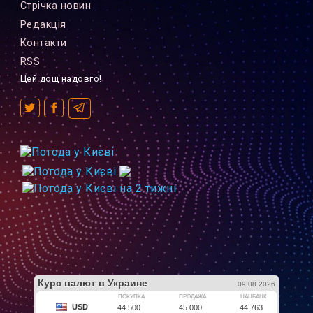
Стрiчка новин
Редакцiя
Контакти
RSS
Цей дощ надовго!