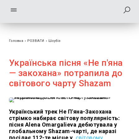
Головна
›
РОЗВАГИ
›
Шоубiз
Українська пісня «Не п'яна
— закохана» потрапила до
світового чарту Shazam
Український трек Не П'яна-Закохана
стрімко набирає світову популярність:
пісня Alena Omargalieva дебютувала у
глобальному Shazam-чарті, де наразі
посідає 112-те місце у
світовому