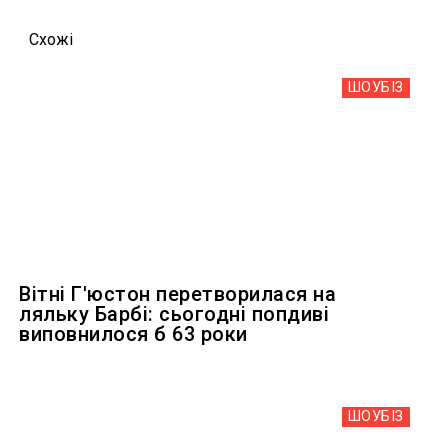
Схожi
ШОУБIЗ
Вітні Г'юстон перетворилася на
ляльку Барбі: сьогодні попдиві
виповнилося б 63 роки
ШОУБIЗ