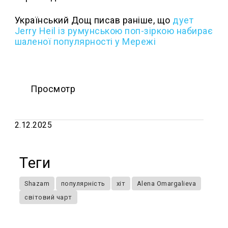
Український Дощ писав раніше, що
дует
Jerry Heil із румунською поп-зіркою набирає
шаленої популярності у Мережі
Просмотр
2.12.2025
Теги
Shazam
популярність
хіт
Alena Omargalieva
світовий чарт