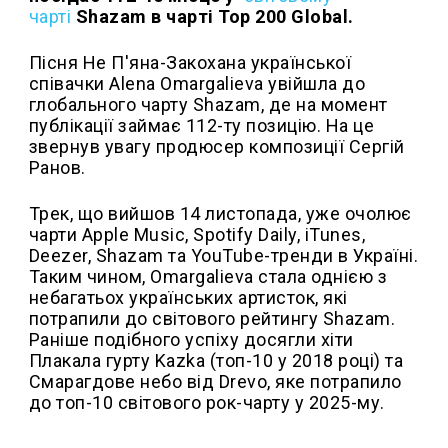
чарті
Shazam в чарті Top 200 Global.
Пісня Не П'яна-Закохана української
співачки Alena Omargalieva увійшла до
глобального чарту Shazam, де на момент
публікації займає 112-ту позицію. На це
звернув увагу продюсер композиції Сергій
Ранов.
Трек, що вийшов 14 листопада, уже очолює
чарти Apple Music, Spotify Daily, iTunes,
Deezer, Shazam та YouTube-тренди в Україні.
Таким чином, Omargalieva стала однією з
небагатьох українських артисток, які
потрапили до світового рейтингу Shazam.
Раніше подібного успіху досягли хіти
Плакала гурту Kazka (топ-10 у 2018 році) та
Смарагдове небо від Drevo, яке потрапило
до топ-10 світового рок-чарту у 2025-му.