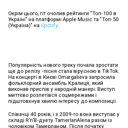
Окрім цього, гіт очолив рейтинги "Топ-100 в
Україні" на платформі Apple Music та "Топ-50
(Україна)" на
Spotify
.
Популярність нового треку почала зростати
ще до релізу -пісня стала вірусною в TikTok.
На концерті в Києві Omargalieva запросила
фольклорний ансамбль Кралиця, який
виконав приспів у народній манері. Виступ
миттєво розлетівся соцмережами і
підштовхнув хвилю інтересу до композиції.
Співачці 40 років, і з 2009-го вона виступає у
складі R’n’B-дуету TamerlanAlena разом із
чоловіком Тамерланом. Після початку