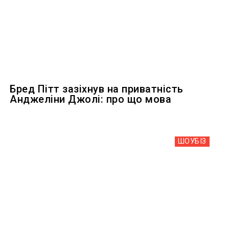
Бред Пітт зазіхнув на приватність
Анджеліни Джолі: про що мова
ШОУБIЗ