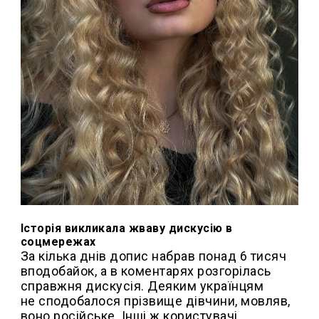
Історія викликала жваву дискусію в
соцмережах
За кілька днів допис набрав понад 6 тисяч
вподобайок, а в коментарях розгорілась
справжня дискусія. Деяким українцям
не сподобалося прізвище дівчини, мовляв,
воно російське. Інші ж користувачі