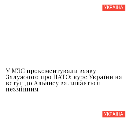
УКРАЇНА
У МЗС прокоментували заяву
Залужного про НАТО: курс України на
вступ до Альянсу залишається
незмінним
УКРАЇНА