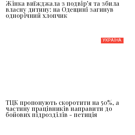
Жінка виїжджала з подвір’я та збила
власну дитину: на Одещині загинув
однорічний хлопчик
УКРАЇНА
ТЦК пропонують скоротити на 50%, а
частину працівників направити до
бойових підрозділів - петиція