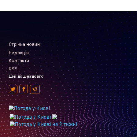
Стрiчка новин
Редакцiя
Контакти
RSS
Цей дощ надовго!