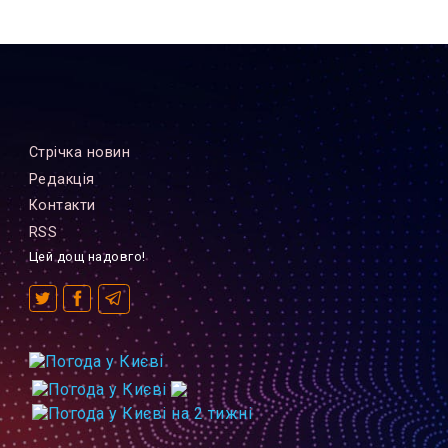
Стрiчка новин
Редакцiя
Контакти
RSS
Цей дощ надовго!