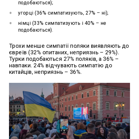
подобаються);
угорці (36% симпатизують, 27% – ні);
німці (33% симпатизують і 40% – не
подобаються).
Трохи менше симпатії поляки виявляють до
євреїв (32% опитаних, неприязнь – 29%).
Турки подобаються 27% поляків, а 36% –
навпаки. 24% відчувають симпатію до
китайців, неприязнь – 36%.