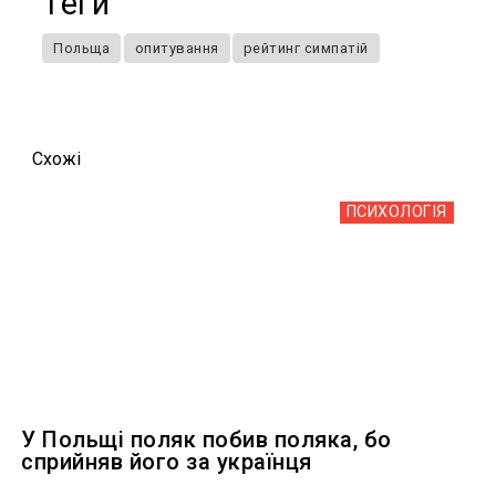
Теги
Польща
опитування
рейтинг симпатій
Схожi
ПСИХОЛОГІЯ
У Польщі поляк побив поляка, бо
сприйняв його за українця