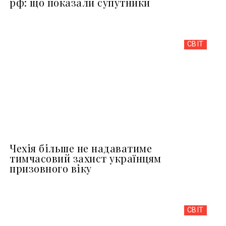
рф: що показали супутники
СВІТ
Чехія більше не надаватиме
тимчасовий захист українцям
призовного віку
СВІТ