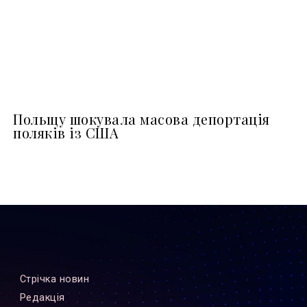
Польщу шокувала масова депортація
поляків із США
Стрiчка новин
Редакцiя