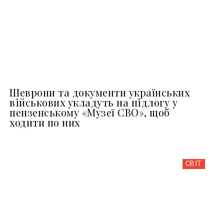
Шеврони та документи українських
військових укладуть на підлогу у
пензенському «Музеї СВО», щоб
ходити по них
СВІТ