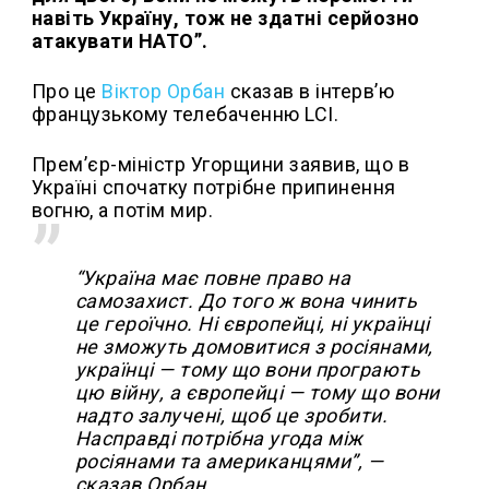
навіть Україну, тож не здатні серйозно
атакувати НАТО”.
Про це
Віктор Орбан
сказав в інтерв’ю
французькому телебаченню LCI.
Прем’єр-міністр Угорщини заявив, що в
Україні спочатку потрібне припинення
вогню, а потім мир.
“Україна має повне право на
самозахист. До того ж вона чинить
це героїчно. Ні європейці, ні українці
не зможуть домовитися з росіянами,
українці — тому що вони програють
цю війну, а європейці — тому що вони
надто залучені, щоб це зробити.
Насправді потрібна угода між
росіянами та американцями”, —
сказав Орбан.