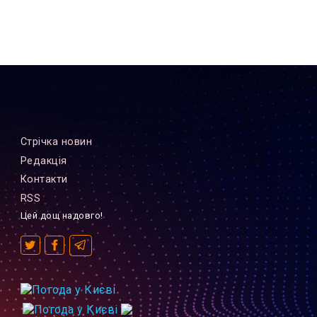
Стрiчка новин
Редакцiя
Контакти
RSS
Цей дощ надовго!