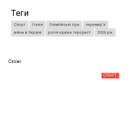
Теги
Спорт
Італія
Олімпійські ігри
перемир'я
війна в Україні
росія країна терорист
2026 рік
Схожi
СПОРТ