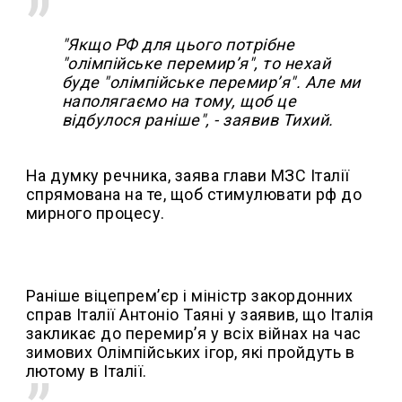
"Якщо РФ для цього потрібне
"олімпійське перемирʼя", то нехай
буде "олімпійське перемирʼя". Але ми
наполягаємо на тому, щоб це
відбулося раніше", - заявив Тихий.
На думку речника, заява глави МЗС Італії
спрямована на те, щоб стимулювати рф до
мирного процесу.
Раніше віцепрем’єр і міністр закордонних
справ Італії Антоніо Таяні у заявив, що Італія
закликає до перемир’я у всіх війнах на час
зимових Олімпійських ігор, які пройдуть в
лютому в Італії.