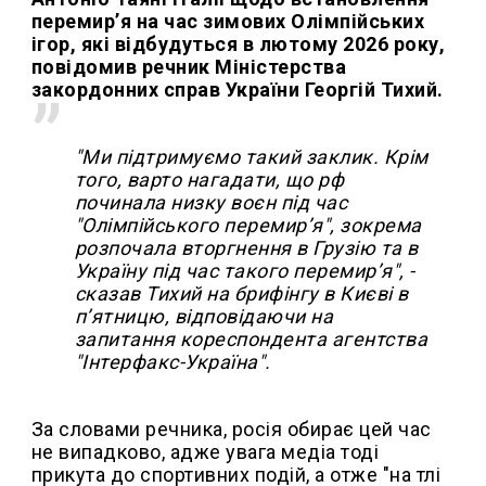
перемир’я на час зимових Олімпійських
ігор, які відбудуться в лютому 2026 року,
повідомив речник Міністерства
закордонних справ України Георгій Тихий.
"Ми підтримуємо такий заклик. Крім
того, варто нагадати, що рф
починала низку воєн під час
"Олімпійського перемирʼя", зокрема
розпочала вторгнення в Грузію та в
Україну під час такого перемирʼя", -
сказав Тихий на брифінгу в Києві в
п’ятницю, відповідаючи на
запитання кореспондента агентства
"Інтерфакс-Україна".
За словами речника, росія обирає цей час
не випадково, адже увага медіа тоді
прикута до спортивних подій, а отже "на тлі